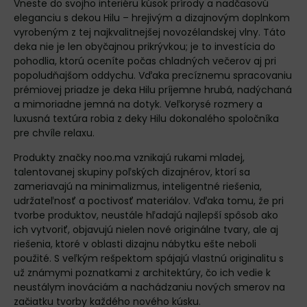
Vneste do svojho interiéru kúsok prírody a nadčasovú
eleganciu s dekou Hilu – hrejivým a dizajnovým doplnkom
vyrobeným z tej najkvalitnejšej novozélandskej vlny. Táto
deka nie je len obyčajnou prikrývkou; je to investícia do
pohodlia, ktorú oceníte počas chladných večerov aj pri
popoludňajšom oddychu. Vďaka precíznemu spracovaniu
prémiovej priadze je deka Hilu príjemne hrubá, nadýchaná
a mimoriadne jemná na dotyk. Veľkorysé rozmery a
luxusná textúra robia z deky Hilu dokonalého spoločníka
pre chvíle relaxu.
Produkty značky noo.ma vznikajú rukami mladej,
talentovanej skupiny poľských dizajnérov, ktorí sa
zameriavajú na minimalizmus, inteligentné riešenia,
udržateľnosť a poctivosť materiálov. Vďaka tomu, že pri
tvorbe produktov, neustále hľadajú najlepší spôsob ako
ich vytvoriť, objavujú nielen nové originálne tvary, ale aj
riešenia, ktoré v oblasti dizajnu nábytku ešte neboli
použité. S veľkým rešpektom spájajú vlastnú originalitu s
už známymi poznatkami z architektúry, čo ich vedie k
neustálym inováciám a nachádzaniu nových smerov na
začiatku tvorby každého nového kúsku.