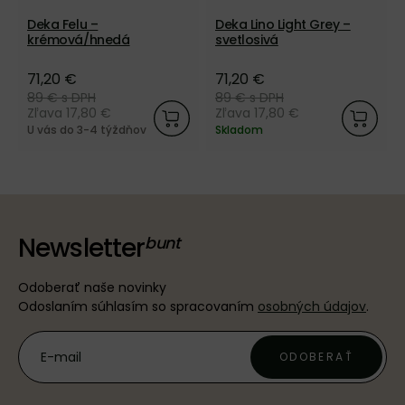
Deka Felu –
Deka Lino Light Grey –
krémová/hnedá
svetlosivá
71,20 €
71,20 €
89 €
s DPH
89 €
s DPH
Zľava 17,80 €
Zľava 17,80 €
U vás do 3-4 týždňov
Skladom
Newsletter
Odoberať naše novinky
Odoslaním súhlasím so spracovaním
osobných údajov
.
ODOBERAŤ