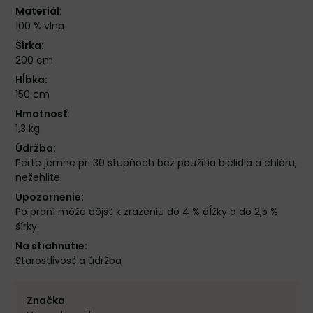
Materiál:
100 % vlna
Šírka:
200 cm
Hĺbka:
150 cm
Hmotnosť:
1,3 kg
Údržba:
Perte jemne pri 30 stupňoch bez použitia bielidla a chlóru,
nežehlite.
Upozornenie:
Po praní môže dôjsť k zrazeniu do 4 % dĺžky a do 2,5 %
šírky.
Na stiahnutie:
Starostlivosť a údržba
Značka