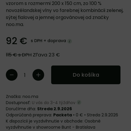
vzorom s rozmermi 200 x 150 cm, zo 100 %
novozélandskej vlny vo farebnej kombinácii zelenej,
sýtej fialovej a jemnej orgovánovej od značky
noo.ma.
92 €
s DPH +
doprava
115 €
s DPH
Zľava
23 €
Do košíka
Značka:
noo.ma
Dostupnosť:
U vás do 3-4 týždňov
Doručíme dňa:
Streda 2.9.2026
Packeta
•
0 €
•
Streda
2.9.2026
Osobné
vyzdvihnutie v showroome Bunt - Bratislava