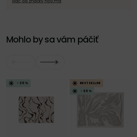
Viac od značky noo.ma
Mohlo by sa vám páčiť
- 20 %
BESTSELLER
- 20 %