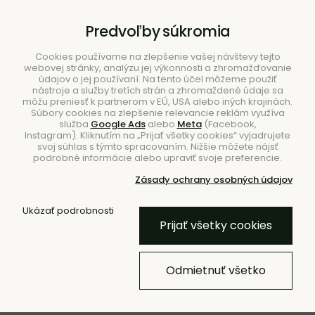
B2B
|
Showroom
|
Kontakty
Predvoľby súkromia
Cookies používame na zlepšenie vašej návštevy tejto
webovej stránky, analýzu jej výkonnosti a zhromažďovanie
údajov o jej používaní. Na tento účel môžeme použiť
nástroje a služby tretích strán a zhromaždené údaje sa
môžu preniesť k partnerom v EÚ, USA alebo iných krajinách.
Súbory cookies na zlepšenie relevancie reklám využíva
služba
Google Ads
alebo
Meta
(Facebook,
Hľadať
Instagram). Kliknutím na „Prijať všetky cookies“ vyjadrujete
svoj súhlas s týmto spracovaním. Nižšie môžete nájsť
podrobné informácie alebo upraviť svoje preferencie.
Zásady ochrany osobných údajov
Úvod
Doplnky
Prehozy a deky
Ukázať podrobnosti
Prijať všetky cookies
- 20 %
Deka Hilu Purple‚ Lilac & Green
Odmietnuť všetko
– fialová/zelená