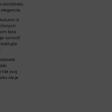
ja sochársku
elegancie.
y Autumn a
 rôznych
om liste
e vytvoriť
ntaktujte
.
iadaviek
radu
 tak svoj
ku nie je