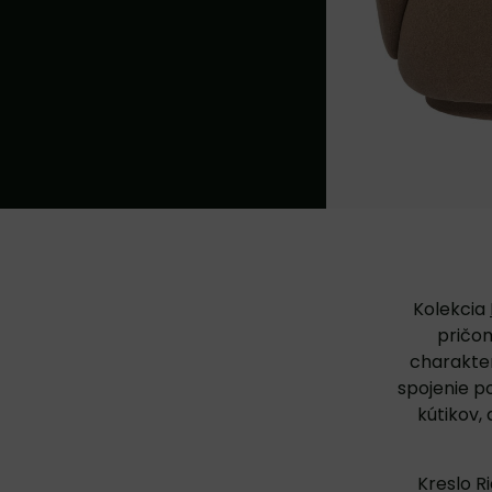
Kolekcia
pričom
charakter
spojenie po
kútikov,
Kreslo R