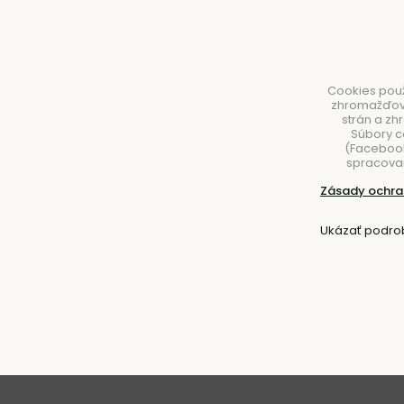
Cookies použ
zhromažďovan
strán a zh
Súbory c
(Facebook,
spracovan
NÁBYTOK
SVIETIDLÁ
DOPLNKY
STOLOVA
Zásady ochra
Úvod
Nábytok
Kreslá
S podrúčkami
Ukázať podro