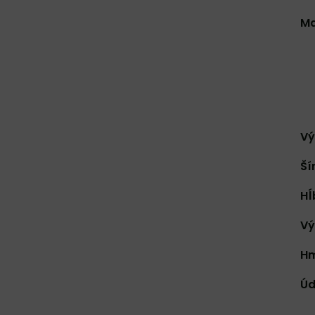
Ma
Vý
Ší
Hĺ
Vý
Hm
Úd