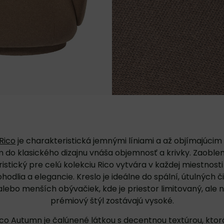
Rico
je charakteristická jemnými líniami a až objímajúcim
 do klasického dizajnu vnáša objemnosť a krivky. Zaoblen
istický pre celú kolekciu Rico vytvára v každej miestnos
hodlia a elegancie. Kreslo je ideálne do spální, útulných 
 alebo menších obývačiek, kde je priestor limitovaný, ale 
prémiový štýl zostávajú vysoké.
ico Autumn je čalúnené látkou s decentnou textúrou, kto