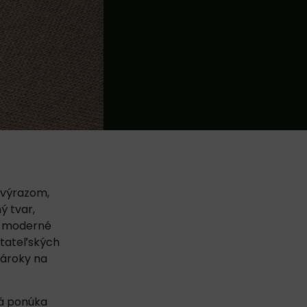
 výrazom,
ý tvar,
ti moderné
čitateľských
nároky na
rá ponúka