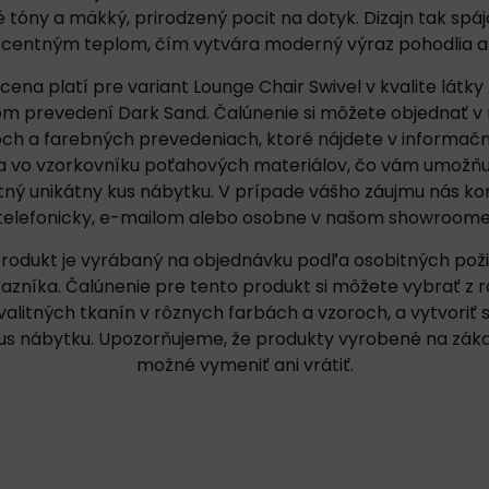
tóny a mäkký, prirodzený pocit na dotyk. Dizajn tak spá
ecentným teplom, čím vytvára moderný výraz pohodlia a 
ena platí pre variant Lounge Chair Swivel v kvalite látk
m prevedení Dark Sand. Čalúnenie si môžete objednať v
och a farebných prevedeniach, ktoré nájdete v
informačn
a vo
vzorkovníku poťahových materiálov
, čo vám umožňuj
stný unikátny kus nábytku. V prípade vášho záujmu nás
ko
telefonicky, e-mailom alebo osobne v našom showroome
rodukt je vyrábaný na objednávku podľa osobitných pož
azníka. Čalúnenie pre tento produkt si môžete vybrať z 
alitných tkanín v rôznych farbách a vzoroch, a vytvoriť si
kus nábytku. Upozorňujeme, že produkty vyrobené na zákaz
možné vymeniť ani vrátiť.