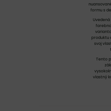
nuansované 
formu s d
Uvedená c
farebno
variant
produktu
svoj vla
Tento p
zák
vysokokv
vlastný 