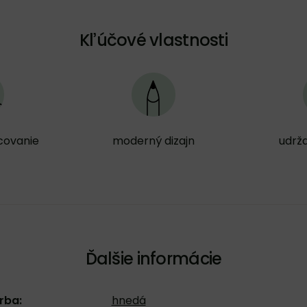
Kľúčové vlastnosti
covanie
moderný dizajn
udrža
Ďalšie informácie
rba:
hnedá