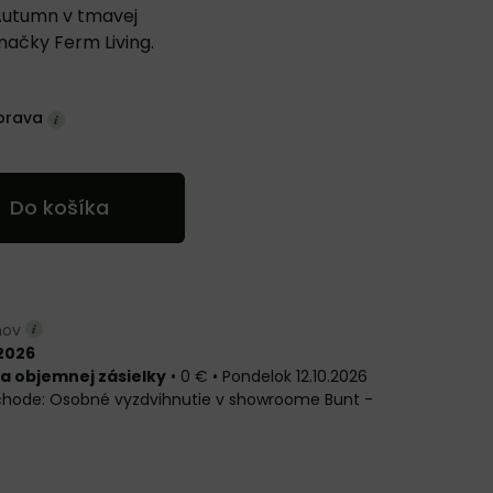
 Autumn v tmavej
načky Ferm Living.
prava
Do košíka
dňov
.2026
a objemnej zásielky
•
0 €
•
Pondelok
12.10.2026
Osobné vyzdvihnutie v showroome Bunt -