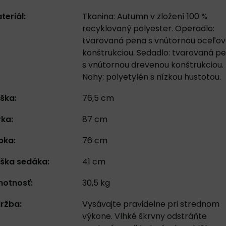
teriál:
Tkanina: Autumn v zložení 100 %
recyklovaný polyester. Operadlo:
tvarovaná pena s vnútornou oceľo
konštrukciou. Sedadlo: tvarovaná p
s vnútornou drevenou konštrukciou.
Nohy: polyetylén s nízkou hustotou.
ška:
76,5 cm
rka:
87 cm
bka:
76 cm
ška sedáka:
41 cm
otnosť:
30,5 kg
ržba:
Vysávajte pravidelne pri strednom
výkone. Vlhké škrvny odstráňte