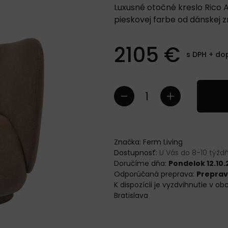
Luxusné otočné kreslo Rico
pieskovej farbe od dánskej z
2105 €
s DPH +
do
Značka:
Ferm Living
Dostupnosť:
U Vás do 8-10 týž
Doručíme dňa:
Pondelok 12.10
Preprav
Bratislava