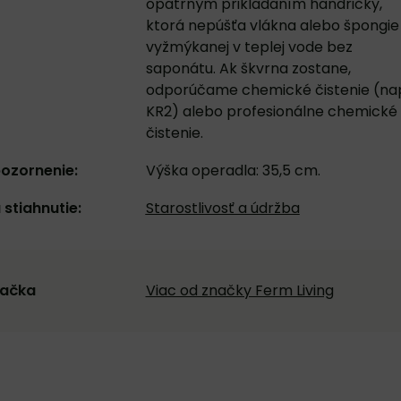
opatrným prikladaním handričky,
ktorá nepúšťa vlákna alebo špongie
vyžmýkanej v teplej vode bez
saponátu. Ak škvrna zostane,
odporúčame chemické čistenie (nap
KR2) alebo profesionálne chemické
čistenie.
ozornenie:
Výška operadla: 35,5 cm.
 stiahnutie:
Starostlivosť a údržba
ačka
Viac od značky Ferm Living