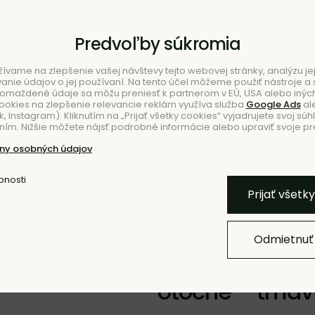
Predvoľby súkromia
ívame na zlepšenie vašej návštevy tejto webovej stránky, analýzu jej
ie údajov o jej používaní. Na tento účel môžeme použiť nástroje a s
romaždené údaje sa môžu preniesť k partnerom v EÚ, USA alebo iných
ookies na zlepšenie relevancie reklám využíva služba
Google Ads
al
 Instagram). Kliknutím na „Prijať všetky cookies“ vyjadrujete svoj súh
ím. Nižšie môžete nájsť podrobné informácie alebo upraviť svoje pr
NIE
ny osobných údajov
bnosti
Pridať k O
Prijať všetk
Odmietnuť
Kreslo Rico Au
otočné – tmav