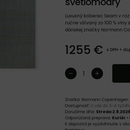
svetlomodrý
Luxusný koberec Seam v roz
ručne všívaný zo 100 % vlny 
dánskej značky Normann C
1255 €
s DPH +
do
Značka:
Normann Copenhagen
Dostupnosť:
U vás do 3-4 týžd
Doručíme dňa:
Streda 2.9.202
Kuriér
•