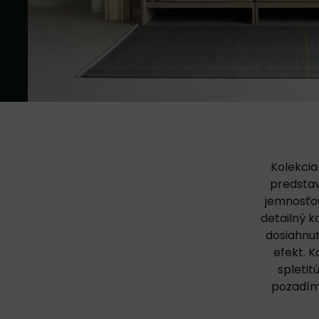
Kolekcia
predstav
jemnosťou
detailný 
dosiahnu
efekt. K
spletit
pozadím 