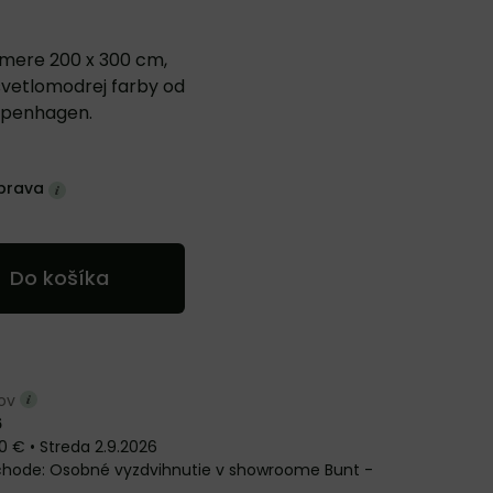
mere 200 x 300 cm,
svetlomodrej farby od
openhagen.
prava
Do košíka
ňov
6
0 €
•
Streda
2.9.2026
Osobné vyzdvihnutie v showroome Bunt -