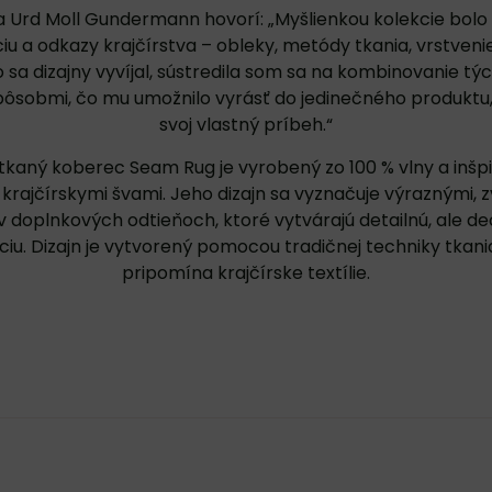
a Urd Moll Gundermann hovorí: „Myšlienkou kolekcie bolo 
iu a odkazy krajčírstva – obleky, metódy tkania, vrstvenie
o sa dizajny vyvíjal, sústredila som sa na kombinovanie tý
ôsobmi, čo mu umožnilo vyrásť do jedinečného produktu
svoj vlastný príbeh.“
tkaný koberec Seam Rug je vyrobený zo 100 % vlny a inšp
 krajčírskymi švami. Jeho dizajn sa vyznačuje výraznými,
v doplnkových odtieňoch, ktoré vytvárajú detailnú, ale d
iu. Dizajn je vytvorený pomocou tradičnej techniky tkani
pripomína krajčírske textílie.