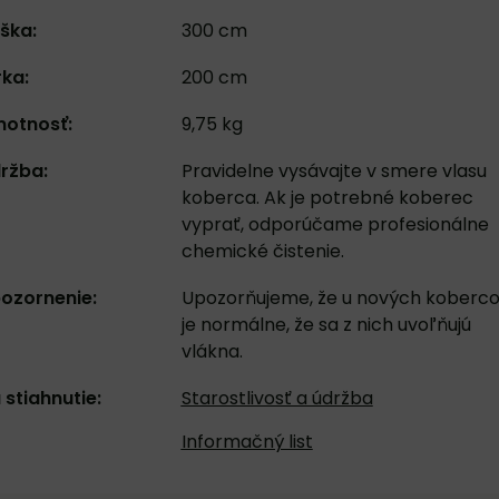
ška:
300 cm
rka:
200 cm
otnosť:
9,75 kg
ržba:
Pravidelne vysávajte v smere vlasu
koberca. Ak je potrebné koberec
vyprať, odporúčame profesionálne
chemické čistenie.
ozornenie:
Upozorňujeme, že u nových koberc
je normálne, že sa z nich uvoľňujú
vlákna.
 stiahnutie:
Starostlivosť a údržba
Informačný list