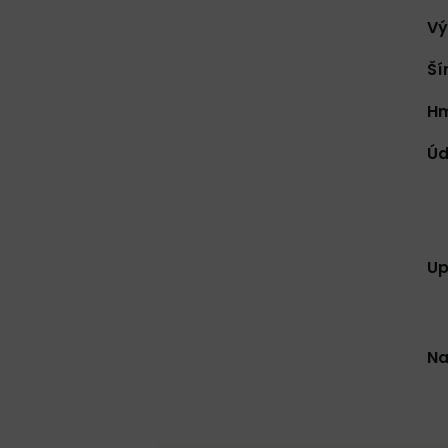
Vý
Ší
Hm
Úd
Up
Na