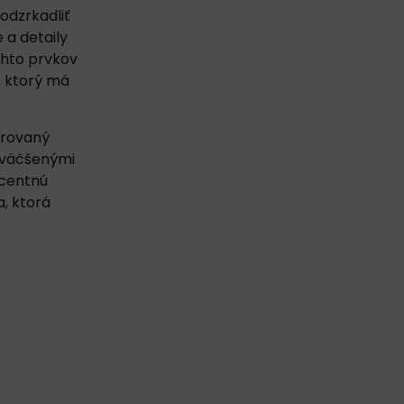
odzrkadliť
 a detaily
chto prvkov
, ktorý má
irovaný
 zväčšenými
ecentnú
a, ktorá