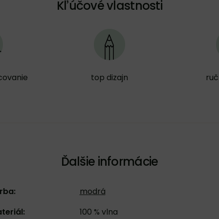
Kľúčové vlastnosti
covanie
top dizajn
ruč
Ďalšie informácie
rba:
modrá
teriál:
100 % vlna