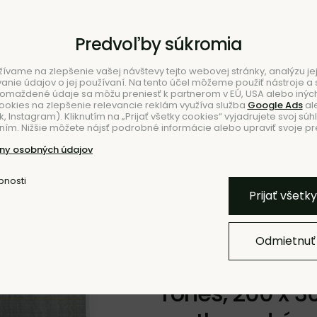
Predvoľby súkromia
ívame na zlepšenie vašej návštevy tejto webovej stránky, analýzu jej
ie údajov o jej používaní. Na tento účel môžeme použiť nástroje a s
romaždené údaje sa môžu preniesť k partnerom v EÚ, USA alebo iných
ookies na zlepšenie relevancie reklám využíva služba
Google Ads
al
 Instagram). Kliknutím na „Prijať všetky cookies“ vyjadrujete svoj súh
ím. Nižšie môžete nájsť podrobné informácie alebo upraviť svoje pr
NIE
NO
ny osobných údajov
bnosti
Pridať k O
Prijať všetk
Odmietnuť
Koberec Seam
Tones, 200 x 3