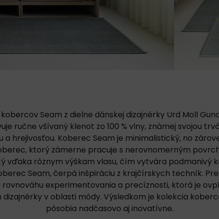
 kobercov Seam z dielne dánskej dizajnérky Urd Moll Gu
uje ručne všívaný klenot zo 100 % vlny, známej svojou trv
 a hrejivosťou. Koberec Seam je minimalistický, no záro
koberec, ktorý zámerne pracuje s nerovnomerným povrch
tý vďaka rôznym výškam vlasu, čím vytvára podmanivý k
oberec Seam, čerpá inšpiráciu z krajčírskych techník. Pr
ú rovnováhu experimentovania a precíznosti, ktorá je ov
dizajnérky v oblasti módy. Výsledkom je kolekcia koberc
pôsobia nadčasovo aj inovatívne.