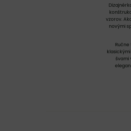
Dizajnérk
konštrukc
vzorov. Ak
novými sp
Ručne 
klasickými
švami 
eleganc