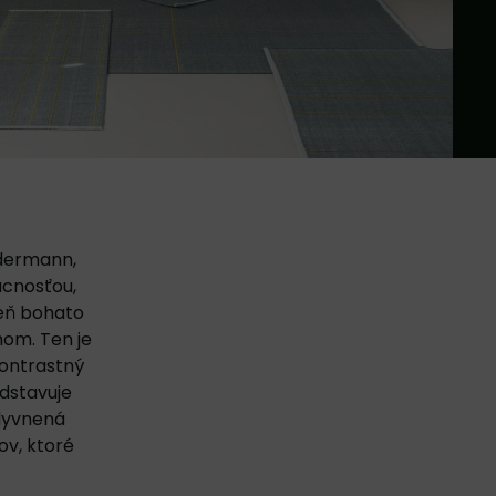
ndermann,
ácnosťou,
veň bohato
om. Ten je
ontrastný
edstavuje
plyvnená
ov, ktoré