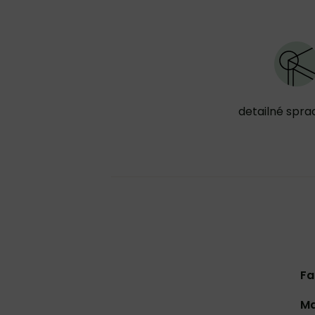
detailné spra
Fa
Ma