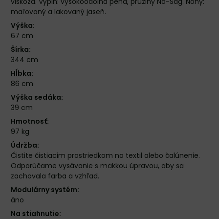
viskóza. Výplň: vysokoodolná pena, pružiny No-Sag. Nohy:
maľovaný a lakovaný jaseň.
Výška:
67 cm
Šírka:
344 cm
Hĺbka:
86 cm
Výška sedáka:
39 cm
Hmotnosť:
97 kg
Údržba:
Čistite čistiacim prostriedkom na textil alebo čalúnenie.
Odporúčame vysávanie s mäkkou úpravou, aby sa
zachovala farba a vzhľad.
Modulárny systém:
áno
Na stiahnutie: