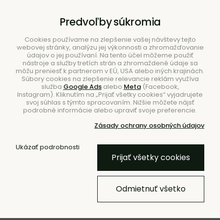
B2B
|
Showroom
|
Kontakty
Predvoľby súkromia
Cookies používame na zlepšenie vašej návštevy tejto
webovej stránky, analýzu jej výkonnosti a zhromažďovanie
údajov o jej používaní. Na tento účel môžeme použiť
nástroje a služby tretích strán a zhromaždené údaje sa
môžu preniesť k partnerom v EÚ, USA alebo iných krajinách.
Súbory cookies na zlepšenie relevancie reklám využíva
služba
Google Ads
alebo
Meta
(Facebook,
Hľadať
Instagram). Kliknutím na „Prijať všetky cookies“ vyjadrujete
svoj súhlas s týmto spracovaním. Nižšie môžete nájsť
podrobné informácie alebo upraviť svoje preferencie.
Zásady ochrany osobných údajov
Úvod
Nábytok
Sedačky
Ukázať podrobnosti
Prijať všetky cookies
Modulárna pohovka Rope
Right Armrest, 3-miestna –
Odmietnuť všetko
béžová