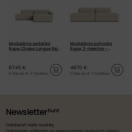
Modulárna sedačka
Modulárna pohovka
Rope Chaise Longue Right
Rope, 2-miestna –
s pufom – béžová
béžová
6745 €
4870 €
U Vás do 4-7 týždňov
U Vás do 4-7 týždňov
Newsletter
Odoberať naše novinky
Odoslaním súhlasím so spracovaním
osobných údajov
.