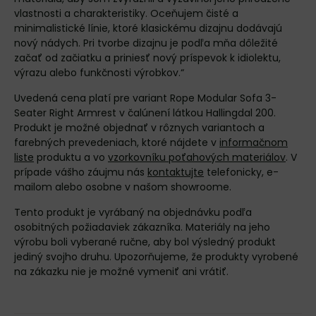
vlastnosti a charakteristiky. Oceňujem čisté a
minimalistické línie, ktoré klasickému dizajnu dodávajú
nový nádych. Pri tvorbe dizajnu je podľa mňa dôležité
začať od začiatku a priniesť nový príspevok k idiolektu,
výrazu alebo funkčnosti výrobkov.“
Uvedená cena platí pre variant Rope Modular Sofa 3-
Seater Right Armrest v čalúnení látkou Hallingdal 200.
Produkt je možné objednať v rôznych variantoch a
farebných prevedeniach, ktoré nájdete v
informačnom
liste
produktu a vo
vzorkovníku poťahových materiálov
. V
prípade vášho záujmu nás
kontaktujte
telefonicky, e-
mailom alebo osobne v našom showroome.
Tento produkt je vyrábaný na objednávku podľa
osobitných požiadaviek zákazníka. Materiály na jeho
výrobu boli vyberané ručne, aby bol výsledný produkt
jediný svojho druhu. Upozorňujeme, že produkty vyrobené
na zákazku nie je možné vymeniť ani vrátiť.