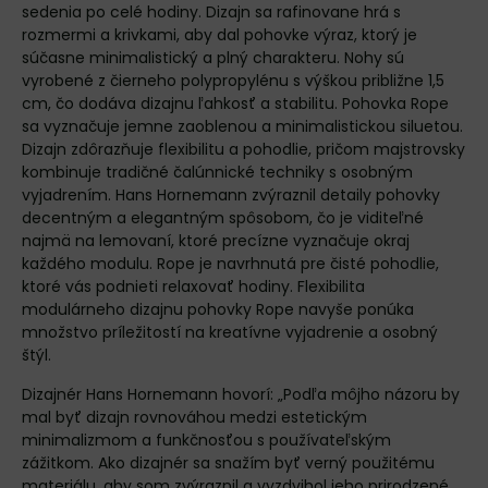
sedenia po celé hodiny. Dizajn sa rafinovane hrá s
rozmermi a krivkami, aby dal pohovke výraz, ktorý je
súčasne minimalistický a plný charakteru. Nohy sú
vyrobené z čierneho polypropylénu s výškou približne 1,5
cm, čo dodáva dizajnu ľahkosť a stabilitu. Pohovka Rope
sa vyznačuje jemne zaoblenou a minimalistickou siluetou.
Dizajn zdôrazňuje flexibilitu a pohodlie, pričom majstrovsky
kombinuje tradičné čalúnnické techniky s osobným
vyjadrením. Hans Hornemann zvýraznil detaily pohovky
decentným a elegantným spôsobom, čo je viditeľné
najmä na lemovaní, ktoré precízne vyznačuje okraj
každého modulu. Rope je navrhnutá pre čisté pohodlie,
ktoré vás podnieti relaxovať hodiny. Flexibilita
modulárneho dizajnu pohovky Rope navyše ponúka
množstvo príležitostí na kreatívne vyjadrenie a osobný
štýl.
Dizajnér Hans Hornemann hovorí: „Podľa môjho názoru by
mal byť dizajn rovnováhou medzi estetickým
minimalizmom a funkčnosťou s používateľským
zážitkom. Ako dizajnér sa snažím byť verný použitému
materiálu, aby som zvýraznil a vyzdvihol jeho prirodzené