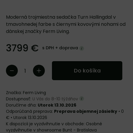
Moderná trojmiestna sedačka Turn Hallingdal v
tmavohnedej farbe s čiernymi kovovými nohami od
dánskej značky Ferm Living.
3799 €
s DPH +
doprava
Do košíka
Značka:
Ferm Living
Dostupnosť:
U Vás do 8-10 týždňov
Doručíme dňa:
Utorok 13.10.2026
Preprava objemnej zásielky
•
0
€
•
Utorok
13.10.2026
Osobné
vyzdvihnutie v showroome Bunt - Bratislava