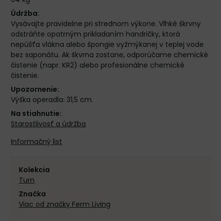
Údržba:
Vysávajte pravidelne pri strednom výkone. Vlhké škrvny
odstráňte opatrným prikladaním handričky, ktorá
nepúšťa vlákna alebo špongie vyžmýkanej v teplej vode
bez saponátu. Ak škvrna zostane, odporúčame chemické
čistenie (napr. KR2) alebo profesionálne chemické
čistenie.
Upozornenie:
Výška operadla: 31,5 cm.
Na stiahnutie:
Starostlivosť a údržba
Informačný list
Kolekcia
Turn
Značka
Viac od značky Ferm Living