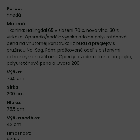
Farba:
hnedá
Materiál:
Tkanina: Hallingdal 65 v zložení 70 % nová vlna, 30 %
viskóza. Operadlo/sedák: vysoko odolná polyuretánová
pena na vnútornej konštrukcii z buku a preglejky s
pružinou No-Sag. Rám: práškovaná oceľ s plstenými
ochrannými nožičkami. Opierky a zadná strana: preglejka,
polyuretánová pena a Ovata 200.
Výška:
73,5 cm
Šírka:
200 cm
Hĺbka:
75,5 cm
Výška sedáka:
42 cm
Hmotnosť:
64 kg