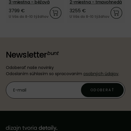
3-miestna – béžová
2-miestna – tmavohnedá
3799 €
3255 €
U Vás do 8-10 týždňov
U Vás do 8-10 týždňov
Newsletter
Odoberať naše novinky
Odoslaním súhlasím so spracovaním
osobných údajov
.
ODOBERAŤ