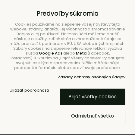
B2B
|
Showroom
|
Kontakty
Predvoľby súkromia
Cookies používame na zlepšenie vašej návštevy tejto
webovej stránky, analýzu jej výkonnosti a zhromažďovanie
údajov o jej používaní. Na tento účel môžeme použiť
nástroje a služby tretích strán a zhromaždené údaje sa
môžu preniesť k partnerom v EÚ, USA alebo iných krajinách.
Súbory cookies na zlepšenie relevancie reklám využíva
služba
Google Ads
alebo
Meta
(Facebook,
Hľadať
Instagram). Kliknutím na „Prijať všetky cookies“ vyjadrujete
svoj súhlas s týmto spracovaním. Nižšie môžete nájsť
podrobné informácie alebo upraviť svoje preferencie.
Zásady ochrany osobných údajov
Úvod
Nábytok
Sedačky
Pohovky
Ukázať podrobnosti
Prijať všetky cookies
Pohovka Turn Hallingdal, 3-
miestna – tmavohnedá
Odmietnuť všetko