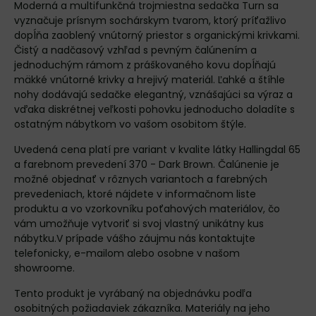
Moderná a multifunkčná trojmiestna sedačka Turn sa
vyznačuje prísnym sochárskym tvarom, ktorý príťažlivo
dopĺňa zaoblený vnútorný priestor s organickými krivkami.
Čistý a nadčasový vzhľad s pevným čalúnením a
jednoduchým rámom z práškovaného kovu dopĺňajú
mäkké vnútorné krivky a hrejivý materiál. Ľahké a štíhle
nohy dodávajú sedačke elegantný, vznášajúci sa výraz a
vďaka diskrétnej veľkosti pohovku jednoducho doladíte s
ostatným nábytkom vo vašom osobitom štýle.
Uvedená cena platí pre variant v kvalite látky Hallingdal 65
a farebnom prevedení 370 - Dark Brown. Čalúnenie je
možné objednať v rôznych variantoch a farebných
prevedeniach, ktoré nájdete v
informačnom liste
produktu
a vo
vzorkovníku poťahových materiálov
, čo
vám umožňuje vytvoriť si svoj vlastný unikátny kus
nábytku.V prípade vášho záujmu nás
kontaktujte
telefonicky, e-mailom alebo osobne v našom
showroome.
Tento produkt je vyrábaný na objednávku podľa
osobitných požiadaviek zákazníka. Materiály na jeho