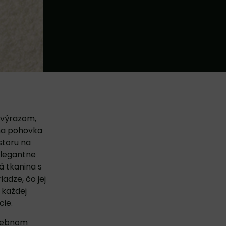
m výrazom,
tna pohovka
storu na
elegantne
á tkanina s
adze, čo jej
 každej
cie.
arebnom