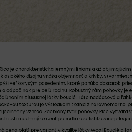
Rico je charakteristická jemnými líniami a až objímajúci
klasického dizajnu vnáša objemnosť a krivky. Štvormies
 pýši veľkorysým posedením, ktoré ponúka dostatok prie
e a odpočinok pre celú rodinu. Robustný rám pohovky je 
alúnením z luxusnej látky bouclé. Táto nadčasová a ľahk
učkovou textúrou je výsledkom tkania z nerovnomernej pri
 jedinečný vzhľad. Zaoblený tvar pohovky Rico vytvára v
stnosti moderný akcent pohodlia a sofistikovanej elegan
á cena platí pre variant v kvalite látky Wool Bouclé a f