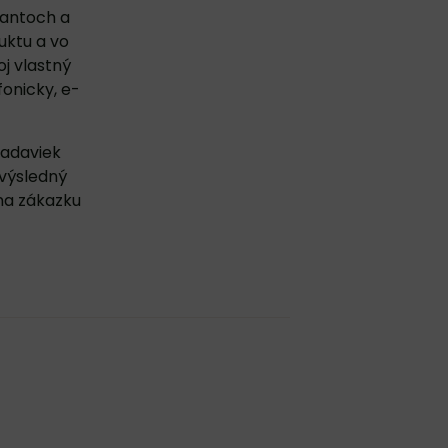
iantoch a
uktu
a vo
oj vlastný
fonicky, e-
iadaviek
 výsledný
na zákazku