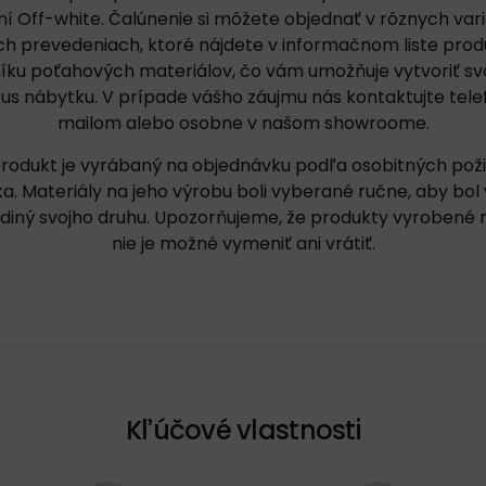
í Off-white. Čalúnenie si môžete objednať v rôznych var
h prevedeniach, ktoré nájdete v
informačnom liste prod
íku poťahových materiálov
, čo vám umožňuje vytvoriť sv
kus nábytku. V prípade vášho záujmu nás
kontaktujte
tele
mailom alebo osobne v našom showroome.
rodukt je vyrábaný na objednávku podľa osobitných pož
a. Materiály na jeho výrobu boli vyberané ručne, aby bol
ediný svojho druhu. Upozorňujeme, že produkty vyrobené 
nie je možné vymeniť ani vrátiť.
Kľúčové vlastnosti