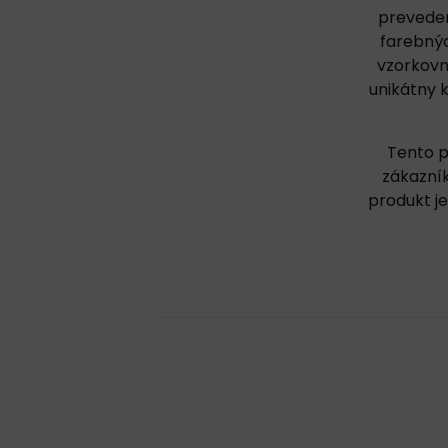
preveden
farebnýc
vzorkovn
unikátny 
Tento p
zákazník
produkt j