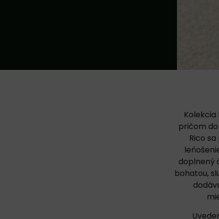
Kolekcia 
pričom do 
Rico sa
leňošeni
doplnený č
bohatou, sl
dodáva
mie
Uveden