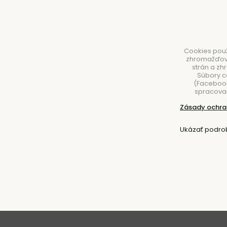
Cookies použ
zhromažďovan
strán a zh
Súbory c
(Facebook,
spracovan
NÁBYTOK
SVIETIDLÁ
DOPLNKY
STOLOVA
Zásady ochra
Úvod
Nábytok
Sedačky
Pohovky
Ukázať podro