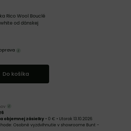
ka Rico Wool Bouclé
white od dánskej
oprava
Do košíka
dňov
26
a objemnej zásielky
•
0 €
•
Utorok
13.10.2026
Osobné vyzdvihnutie v showroome Bunt -