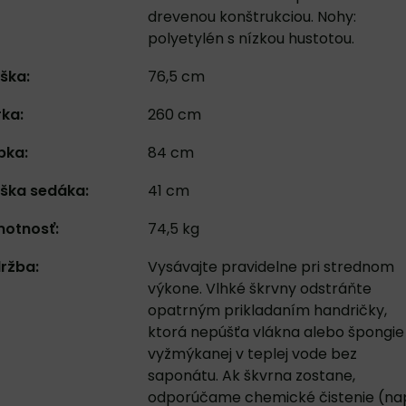
drevenou konštrukciou. Nohy:
polyetylén s nízkou hustotou.
ška:
76,5 cm
rka:
260 cm
bka:
84 cm
ška sedáka:
41 cm
otnosť:
74,5 kg
ržba:
Vysávajte pravidelne pri strednom
výkone. Vlhké škrvny odstráňte
opatrným prikladaním handričky,
ktorá nepúšťa vlákna alebo špongie
vyžmýkanej v teplej vode bez
saponátu. Ak škvrna zostane,
odporúčame chemické čistenie (nap