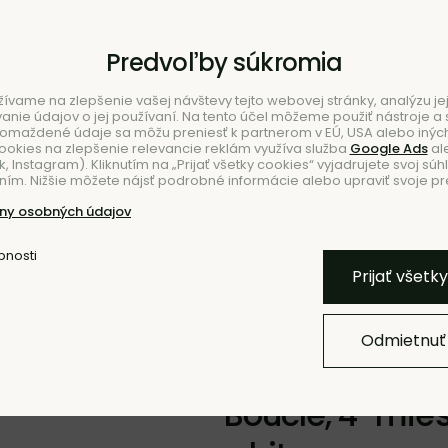
Predvoľby súkromia
ívame na zlepšenie vašej návštevy tejto webovej stránky, analýzu jej
ie údajov o jej používaní. Na tento účel môžeme použiť nástroje a s
romaždené údaje sa môžu preniesť k partnerom v EÚ, USA alebo iných
ookies na zlepšenie relevancie reklám využíva služba
Google Ads
al
 Instagram). Kliknutím na „Prijať všetky cookies“ vyjadrujete svoj súh
ím. Nižšie môžete nájsť podrobné informácie alebo upraviť svoje pr
NIE
NO
ny osobných údajov
bnosti
Pridať k O
Prijať všetk
Odmietnuť
Pohovka Rico 
Bouclé, 4-mies