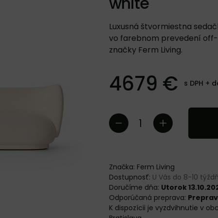
white
Luxusná štvormiestna sedač
vo farebnom prevedení off-
značky Ferm Living.
4679 €
s DPH +
d
Značka:
Ferm Living
Dostupnosť:
U Vás do 8-10 týž
Doručíme dňa:
Utorok 13.10.20
Preprav