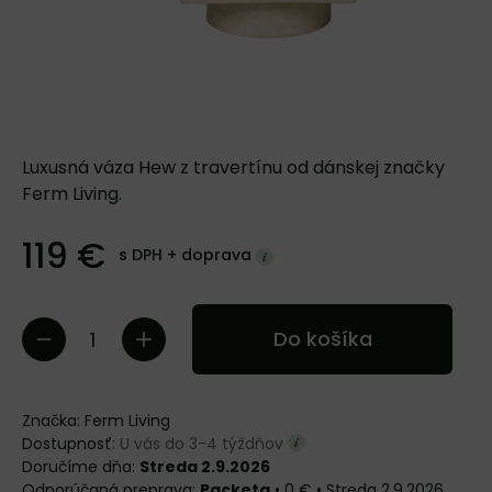
Luxusná váza Hew z travertínu od dánskej značky
Ferm Living.
119 €
s DPH +
doprava
Do košíka
Značka:
Ferm Living
Dostupnosť:
U vás do 3-4 týždňov
Doručíme dňa:
Streda 2.9.2026
Packeta
•
0 €
•
Streda
2.9.2026