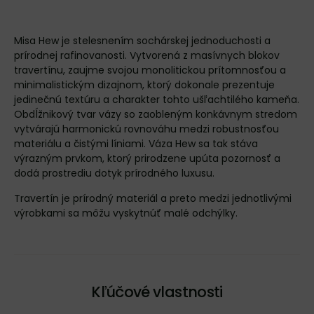
Misa Hew je stelesnením sochárskej jednoduchosti a
prírodnej rafinovanosti. Vytvorená z masívnych blokov
travertínu, zaujme svojou monolitickou prítomnosťou a
minimalistickým dizajnom, ktorý dokonale prezentuje
jedinečnú textúru a charakter tohto ušľachtilého kameňa.
Obdĺžnikový tvar vázy so zaobleným konkávnym stredom
vytvárajú harmonickú rovnováhu medzi robustnosťou
materiálu a čistými líniami. Váza Hew sa tak stáva
výrazným prvkom, ktorý prirodzene upúta pozornosť a
dodá prostrediu dotyk prírodného luxusu.
Travertín je prírodný materiál a preto medzi jednotlivými
výrobkami sa môžu vyskytnúť malé odchýlky.
Kľúčové vlastnosti