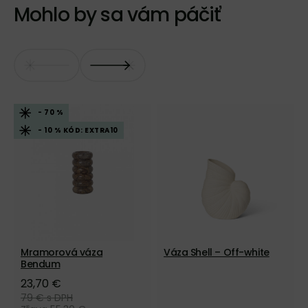
Mohlo by sa vám páčiť
- 70 %
- 10 % KÓD: EXTRA10
Mramorová váza
Váza Shell – Off-white
Bendum
23,70 €
79 €
s DPH