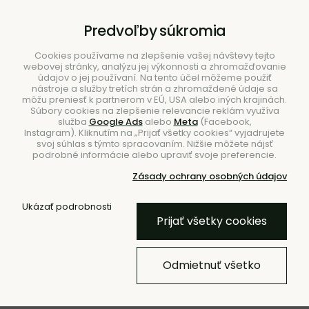
B2B
|
Showroom
|
Kontakty
Predvoľby súkromia
Cookies používame na zlepšenie vašej návštevy tejto
webovej stránky, analýzu jej výkonnosti a zhromažďovanie
údajov o jej používaní. Na tento účel môžeme použiť
nástroje a služby tretích strán a zhromaždené údaje sa
môžu preniesť k partnerom v EÚ, USA alebo iných krajinách.
Súbory cookies na zlepšenie relevancie reklám využíva
služba
Google Ads
alebo
Meta
(Facebook,
Hľadať
Instagram). Kliknutím na „Prijať všetky cookies“ vyjadrujete
svoj súhlas s týmto spracovaním. Nižšie môžete nájsť
podrobné informácie alebo upraviť svoje preferencie.
Zásady ochrany osobných údajov
Úvod
Doplnky
Vázy
Ukázať podrobnosti
Prijať všetky cookies
BESTSELLER
Váza Hew – travertín
Odmietnuť všetko