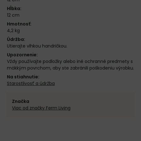
Hĺbka:
12 cm
Hmotnosť:
4,2 kg
Údržba:
Utierajte vlhkou handričkou.
Upozornenie:
Vždy používajte podložky alebo iné ochranné predmety s
mäkkým povrchom, aby ste zabránili poškodeniu výrobku.
Na stiahnutie:
Starostlivosť a údržba
Značka
Viac od značky Ferm Living