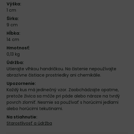
Výška:
1 cm
Šírka:
9 cm
Hĺbka:
14 cm
Hmotnosť:
0,13 kg
Údržba:
Utierajte vlhkou handričkou. Na čistenie nepoužívajte
abrazívne čistiace prostriedky ani chemikálie.
Upozornenie:
Každý kus má jedinečný vzor. Zaobchádzajte opatrne,
pretože živica sa môže pri páde alebo náraze na tvrdý
povrch zlomiť. Nesmie sa používať s horúcimi jedlami
alebo horúcimi tekutinami.
Na stiahnutie:
Starostlivosť a údržba