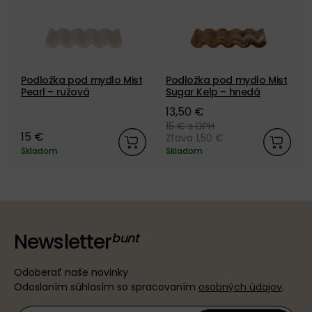
Podložka pod mydlo Mist
Podložka pod mydlo Mist
Pearl – ružová
Sugar Kelp – hnedá
13,50 €
15 €
s DPH
15 €
Zľava 1,50 €
Skladom
Skladom
Newsletter
Odoberať naše novinky
Odoslaním súhlasím so spracovaním
osobných údajov
.