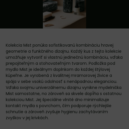
Kolekcia Mist ponúka sofistikovanú kombináciu hravej
geometrie a funkčného dizajnu. Každý kus z tejto kolekcie
umožňuje vytvoriť si vlastnú jedinečnú kombináciu, vďaka
prepojiteľným a stohovateľným tvarom. Podložka pod
mydlo Mist je ideálnym doplnkom do každej štýlovej
kúpeľne. Je vyrobená z kvalitnej mramorovej živice a
spája v sebe vsokú odolnosť s nenápadnou eleganciou.
Vďaka svojmu univerzálnemu dizajnu vynikne mydelnička
Mist samostatne, no zároveň sa skvele dopĺňa s ostatnou
kolekciou Mist. Jej špeciálne vlnité dno minimalizuje
kontakt mydla s povrchom, čím podporuje rýchlejšie
schnutie a zároveň zvyšuje hygienu zachytávaním
zvyškov v jej krivkách.