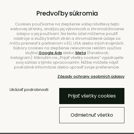
B2B
|
Showroom
|
Kontakty
Predvoľby súkromia
Cookies používame na zlepšenie vašej návštevy tejto
webovej stránky, analýzu jej výkonnosti a zhromažďovanie
údajov o jej používaní. Na tento účel môžeme použiť
nástroje a služby tretích strán a zhromaždené údaje sa
môžu preniesť k partnerom v EÚ, USA alebo iných krajinách.
Súbory cookies na zlepšenie relevancie reklám využíva
služba
Google Ads
alebo
Meta
(Facebook,
Hľadať
Instagram). Kliknutím na „Prijať všetky cookies“ vyjadrujete
svoj súhlas s týmto spracovaním. Nižšie môžete nájsť
podrobné informácie alebo upraviť svoje preferencie.
Zásady ochrany osobných údajov
Úvod
Doplnky
Kúpeľňové doplnky
Ukázať podrobnosti
Prijať všetky cookies
- 10 %
- 10 % KÓD: EXTRA10
Podložka pod mydlo Mist
Odmietnuť všetko
Charcoal – čierna