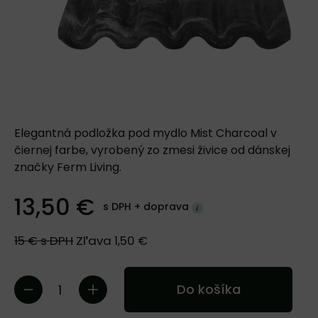
Elegantná podložka pod mydlo Mist Charcoal v
čiernej farbe, vyrobený zo zmesi živice od dánskej
značky Ferm Living.
13,50 €
s DPH +
doprava
15 €
s DPH
Zľava
1,50 €
Do košíka