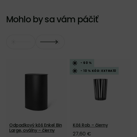
Mohlo by sa vám páčiť
- 60 %
- 10 % KÓD: EXTRA10
Odpadkový kôš Enkel Bin
Kôš Rob – čierny
Large, oválny – čierny
27,60 €