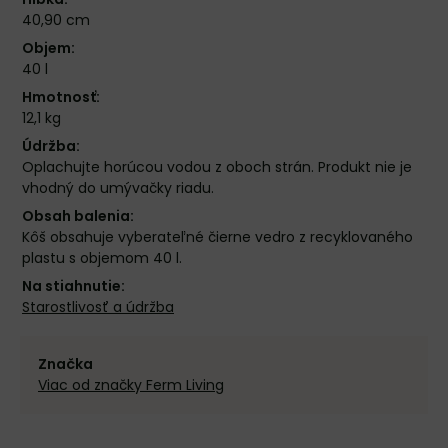
40,90 cm
Objem:
40 l
Hmotnosť:
12,1 kg
Údržba:
Oplachujte horúcou vodou z oboch strán. Produkt nie je
vhodný do umývačky riadu.
Obsah balenia:
Kôš obsahuje vyberateľné čierne vedro z recyklovaného
plastu s objemom 40 l.
Na stiahnutie:
Starostlivosť a údržba
Značka
Viac od značky Ferm Living