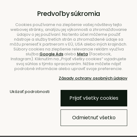
B2B
|
Showroom
|
Kontakty
Predvoľby súkromia
Cookies používame na zlepšenie vašej návštevy tejto
webovej stránky, analýzu jej výkonnosti a zhromažďovanie
údajov o jej používaní. Na tento účel môžeme použiť
nástroje a služby tretích strán a zhromaždené údaje sa
môžu preniesť k partnerom v EÚ, USA alebo iných krajinách.
Súbory cookies na zlepšenie relevancie reklám využíva
služba
Google Ads
alebo
Meta
(Facebook,
Hľadať
Instagram). Kliknutím na „Prijať všetky cookies“ vyjadrujete
svoj súhlas s týmto spracovaním. Nižšie môžete nájsť
podrobné informácie alebo upraviť svoje preferencie.
Zásady ochrany osobných údajov
Úvod
Doplnky
Odpadkové koše
Ukázať podrobnosti
Prijať všetky cookies
Odpadkový kôš Enkel Bin
Large, oválny – kašmírový
Odmietnuť všetko