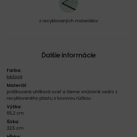
z recyklovaných materiálov
Ďalšie informácie
Farba:
béžová
Materiál:
práškovaná uhlíková oceľ a čierne vnútorné vedro z
recyklovaného plastu s kovovou rúčkou
Výška:
65,2 cm
Šírka:
32,5 cm
Hĺbka: