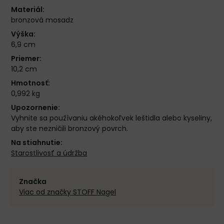
Materiál:
bronzová mosadz
Výška:
6,9 cm
Priemer:
10,2 cm
Hmotnosť:
0,992 kg
Upozornenie:
Vyhnite sa používaniu akéhokoľvek leštidla alebo kyseliny,
aby ste nezničili bronzový povrch.
Na stiahnutie:
Starostlivosť a údržba
Značka
Viac od značky STOFF Nagel