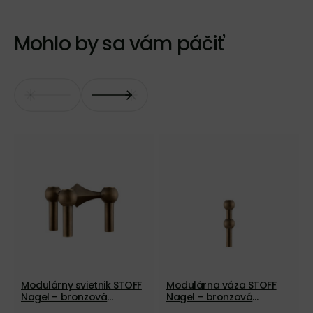
Mohlo by sa vám páčiť
Modulárny svietnik STOFF
Modulárna váza STOFF
Nagel – bronzová
Nagel – bronzová
mosadz
mosadz