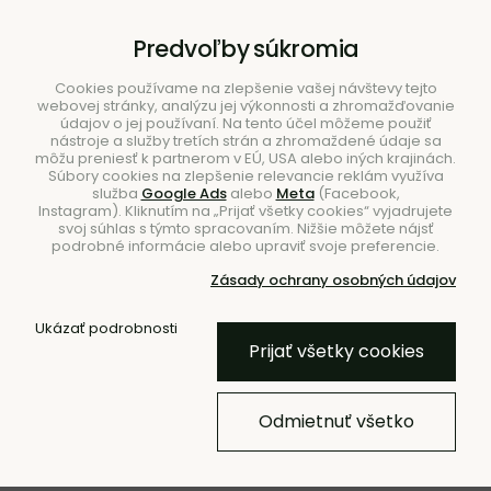
B2B
|
Showroom
|
Kontakty
Predvoľby súkromia
Cookies používame na zlepšenie vašej návštevy tejto
webovej stránky, analýzu jej výkonnosti a zhromažďovanie
údajov o jej používaní. Na tento účel môžeme použiť
nástroje a služby tretích strán a zhromaždené údaje sa
môžu preniesť k partnerom v EÚ, USA alebo iných krajinách.
Súbory cookies na zlepšenie relevancie reklám využíva
služba
Google Ads
alebo
Meta
(Facebook,
Hľadať
Instagram). Kliknutím na „Prijať všetky cookies“ vyjadrujete
svoj súhlas s týmto spracovaním. Nižšie môžete nájsť
podrobné informácie alebo upraviť svoje preferencie.
Zásady ochrany osobných údajov
Úvod
Doplnky
Svietniky a sviečky
Svietniky
Ukázať podrobnosti
Prijať všetky cookies
Modulárny svietnik STOFF
Nagel, set 3 ks – bronzová
Odmietnuť všetko
mosadz