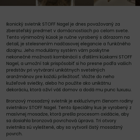
Ikonický svietnik STOFF Nagel je dnes považovaný za
zberateľský predmet v domácnostiach po celom svete.
Tento výnimočný kúsok je ručne vyrobený s dôrazom na
detail, je stelesnením nadčasovej elegancie a funkčného
dizajnu. Jeho modulárny systém vám poskytne
nekonečné možnosti kombinácií s ďalšími kúskami STOFF
Nagel, a umožní tak prispôsobiť si ho presne podľa vašich
predstáv pri vytváraní unikátnych svetelných
aranžmánov pre každú príležitosť. Vložte do neho
kužeľové sviečky, alebo ho použite ako unikátnu
dekoráciu, ktorá oživí váš domov a dodá mu punc luxusu.
Bronzový mosadzný svietnik je exkluzívnym členom rodiny
svietnikov STOFF Nagel. Tento špeciálny kus je vyrobený z
masívnej mosadze, ktorá prešla procesom oxidácie, aby
sa dosiahla bronzová povrchová úprava. Tri otvory
svietnika sú vyleštené, aby sa vytvoril čistý mosadzný
povrch.