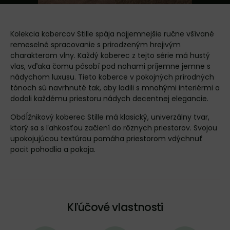
Kolekcia kobercov Stille spája najjemnejšie ručne všívané
remeselné spracovanie s prirodzeným hrejivým
charakterom vlny. Každý koberec z tejto série má hustý
vlas, vďaka čomu pôsobí pod nohami príjemne jemne s
nádychom luxusu. Tieto koberce v pokojných prírodných
tónoch sú navrhnuté tak, aby ladili s mnohými interiérmi a
dodali každému priestoru nádych decentnej elegancie.
Obdĺžnikový koberec Stille má klasický, univerzálny tvar,
ktorý sa s ľahkosťou začlení do rôznych priestorov. Svojou
upokojujúcou textúrou pomáha priestorom vdýchnuť
pocit pohodlia a pokoja.
Kľúčové vlastnosti