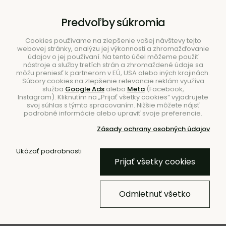
B2B
|
Showroom
|
Kontakty
Predvoľby súkromia
Cookies používame na zlepšenie vašej návštevy tejto
webovej stránky, analýzu jej výkonnosti a zhromažďovanie
údajov o jej používaní. Na tento účel môžeme použiť
nástroje a služby tretích strán a zhromaždené údaje sa
môžu preniesť k partnerom v EÚ, USA alebo iných krajinách.
Súbory cookies na zlepšenie relevancie reklám využíva
služba
Google Ads
alebo
Meta
(Facebook,
Hľadať
Instagram). Kliknutím na „Prijať všetky cookies“ vyjadrujete
svoj súhlas s týmto spracovaním. Nižšie môžete nájsť
podrobné informácie alebo upraviť svoje preferencie.
Zásady ochrany osobných údajov
Úvod
Doplnky
Koberce
Koberce do obývačky
Ukázať podrobnosti
Prijať všetky cookies
Všívaný koberec Stille Ash
Brown, 160 x 250 cm – hnedý
Odmietnuť všetko