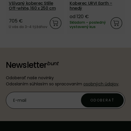
Všívaný koberec Stille
Koberec URVI Earth –
Off-white, 160 x 250 cm
hnedý
od 120 €
705 €
Skladom – posledný
U vás do 3-4 týždňov
vystavený kus
Newsletter
Odoberať naše novinky
Odoslaním súhlasím so spracovaním
osobných údajov
.
ODOBERAŤ