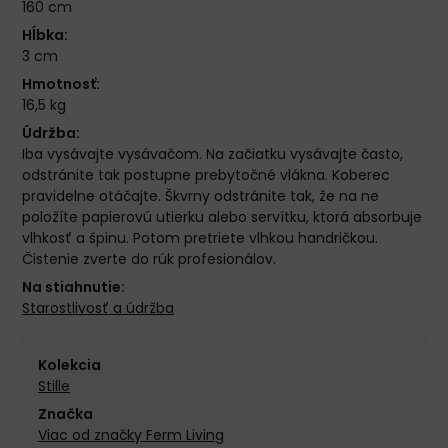
160 cm
Hĺbka:
3 cm
Hmotnosť:
16,5 kg
Údržba:
Iba vysávajte vysávačom. Na začiatku vysávajte často,
odstránite tak postupne prebytočné vlákna. Koberec
pravidelne otáčajte. Škvrny odstránite tak, že na ne
položíte papierovú utierku alebo servítku, ktorá absorbuje
vlhkosť a špinu. Potom pretriete vlhkou handričkou.
Čistenie zverte do rúk profesionálov.
Na stiahnutie:
Starostlivosť a údržba
Kolekcia
Stille
Značka
Viac od značky Ferm Living