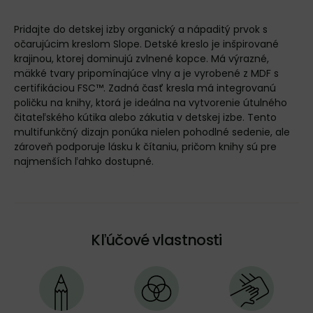
Pridajte do detskej izby organický a nápaditý prvok s
očarujúcim kreslom Slope. Detské kreslo je inšpirované
krajinou, ktorej dominujú zvlnené kopce. Má výrazné,
mäkké tvary pripomínajúce vlny a je vyrobené z MDF s
certifikáciou FSC™. Zadná časť kresla má integrovanú
poličku na knihy, ktorá je ideálna na vytvorenie útulného
čitateľského kútika alebo zákutia v detskej izbe. Tento
multifunkčný dizajn ponúka nielen pohodlné sedenie, ale
zároveň podporuje lásku k čítaniu, pričom knihy sú pre
najmenších ľahko dostupné.
Kľúčové vlastnosti