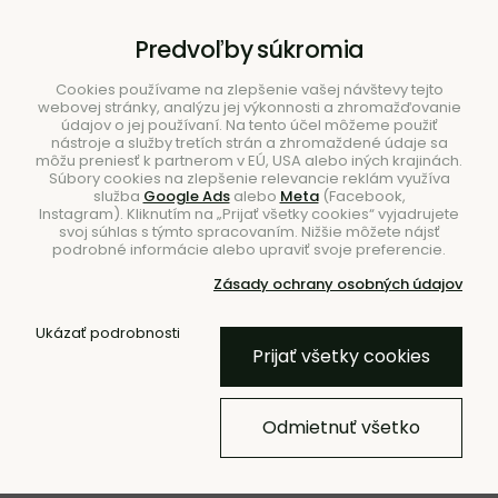
B2B
|
Showroom
|
Kontakty
Predvoľby súkromia
Cookies používame na zlepšenie vašej návštevy tejto
webovej stránky, analýzu jej výkonnosti a zhromažďovanie
údajov o jej používaní. Na tento účel môžeme použiť
nástroje a služby tretích strán a zhromaždené údaje sa
môžu preniesť k partnerom v EÚ, USA alebo iných krajinách.
Súbory cookies na zlepšenie relevancie reklám využíva
služba
Google Ads
alebo
Meta
(Facebook,
Hľadať
Instagram). Kliknutím na „Prijať všetky cookies“ vyjadrujete
svoj súhlas s týmto spracovaním. Nižšie môžete nájsť
podrobné informácie alebo upraviť svoje preferencie.
Zásady ochrany osobných údajov
Úvod
Nábytok
Nábytok do detskej izby
Ukázať podrobnosti
Prijať všetky cookies
Detské kreslo Slope –
tyrkysové
Odmietnuť všetko