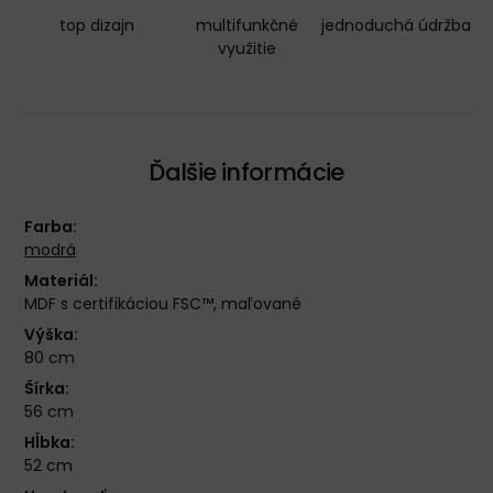
top dizajn
multifunkčné
jednoduchá údržba
využitie
Ďalšie informácie
Farba:
modrá
Materiál:
MDF s certifikáciou FSC™, maľované
Výška:
80 cm
Šírka:
56 cm
Hĺbka:
52 cm