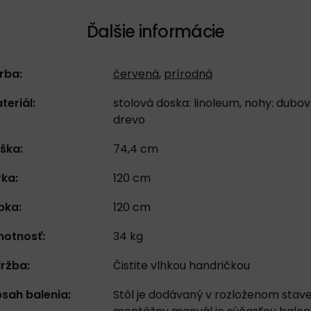
Ďalšie informácie
rba:
červená
,
prírodná
teriál:
stolová doska: linoleum, nohy: dubo
drevo
ška:
74,4 cm
rka:
120 cm
bka:
120 cm
otnosť:
34 kg
ržba:
Čistite vlhkou handričkou
sah balenia:
Stôl je dodávaný v rozloženom stave