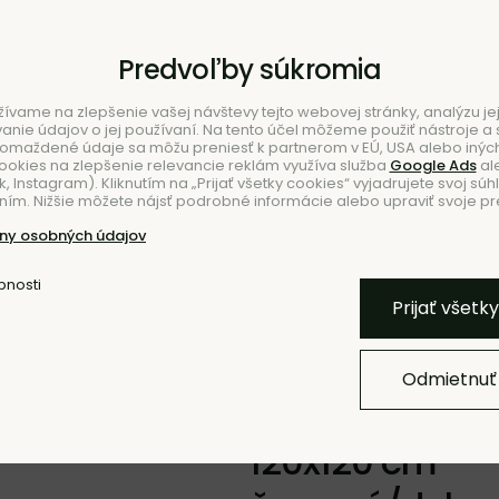
Predvoľby súkromia
ívame na zlepšenie vašej návštevy tejto webovej stránky, analýzu jej
ie údajov o jej používaní. Na tento účel môžeme použiť nástroje a s
romaždené údaje sa môžu preniesť k partnerom v EÚ, USA alebo iných
ookies na zlepšenie relevancie reklám využíva služba
Google Ads
al
 Instagram). Kliknutím na „Prijať všetky cookies“ vyjadrujete svoj súh
ím. Nižšie môžete nájsť podrobné informácie alebo upraviť svoje pr
NIE
ny osobných údajov
bnosti
Pridať k O
Prijať všetk
Odmietnuť
Stôl Form, štvo
120x120 cm –