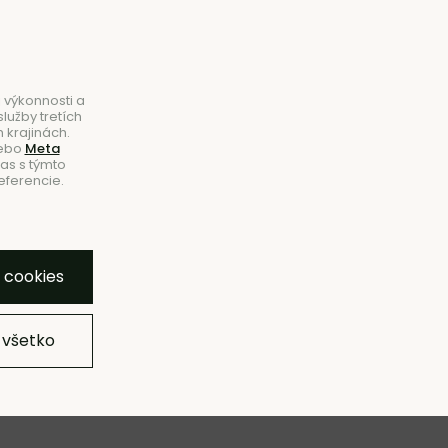
B2B
|
Showroom
|
Kontakty
Hľadať
Košík
0
 výkonnosti a
lužby tretích
 krajinách.
ebo
Meta
las s týmto
eferencie.
NOVINKY
ZĽAVY
ZNAČKY
SHOWROOM
bľúbeným
Pridať do zoznamu
Strážny pes
Zdieľať
y cookies
 všetko
rcový,