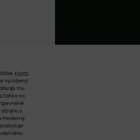
dálne,
Form
,
 je vyrobený
odávajú mu
a ľahko sa
pripevnené
 dizajnu s
 a moderný
 poskytuje
moderného