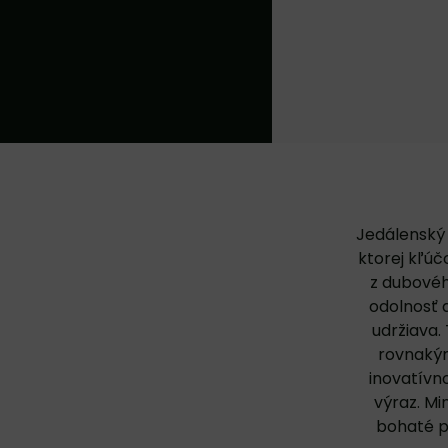
Jedálenský 
ktorej kľúč
z dubovéh
odolnosť 
udržiava.
rovnaký
inovatívn
výraz. Mi
bohaté p