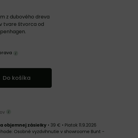
orm z dubového dreva
v tvare štvorca od
openhagen.
prava
Do košíka
ňov
a objemnej zásielky
•
39 €
•
Piatok
11.9.2026
Osobné vyzdvihnutie v showroome Bunt -