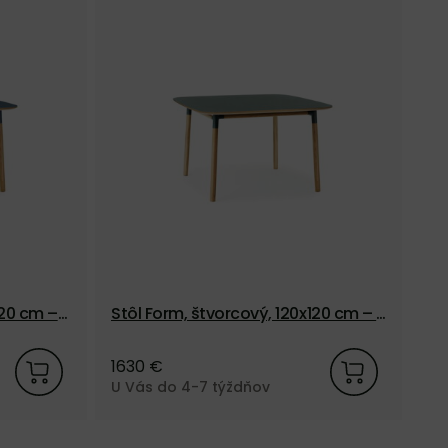
120 cm –
Stôl Form, štvorcový, 120x120 cm – z
St
elený/dub
iv
1630 €
16
U Vás do 4-7 týždňov
U 