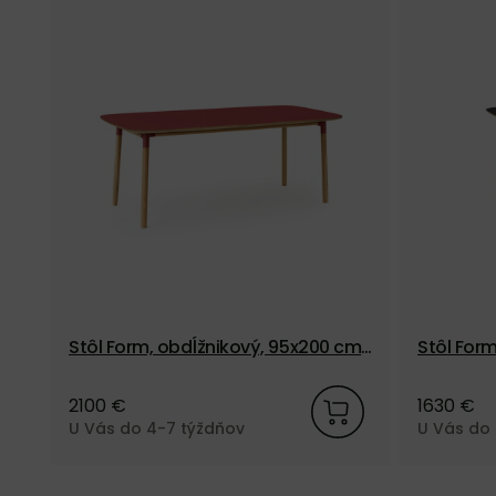
Stôl Form, obdĺžnikový, 95x200 cm
Stôl Form
– červený/dub
čierny/d
2100 €
1630 €
U Vás do 4-7 týždňov
U Vás do