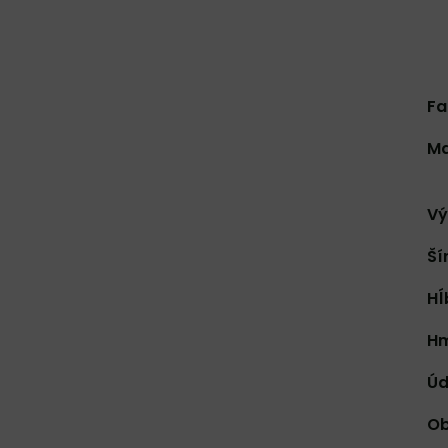
Fa
Ma
Vý
Ší
Hĺ
Hm
Úd
Ob