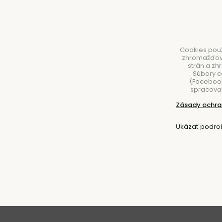
Cookies použ
zhromažďovan
strán a zh
Súbory c
(Facebook,
spracovan
NÁBYTOK
SVIETIDLÁ
DOPLNKY
STOLOVA
Zásady ochra
Úvod
Nábytok
Stoly
Jedálenské stoly
Ukázať podro