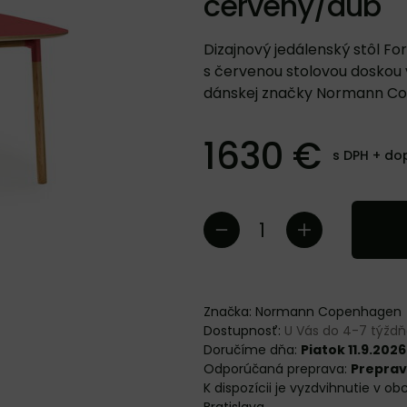
červený/dub
Dizajnový jedálenský stôl F
s červenou stolovou doskou 
dánskej značky Normann C
1630 €
s DPH +
do
Značka:
Normann Copenhagen
Dostupnosť:
U Vás do 4-7 týžd
Doručíme dňa:
Piatok 11.9.2026
Preprav