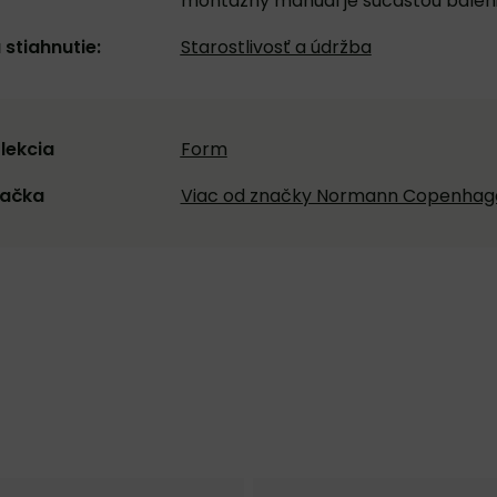
montážny manuál je súčasťou balen
 stiahnutie:
Starostlivosť a údržba
lekcia
Form
ačka
Viac od značky Normann Copenhag