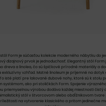
stôl Form je súčasťou kolekcie moderného nábytku do je
ový dizajnový prvok je jednoduchosť. Elegantný stôl Form
o dreva a linolea, čo sú špičkové prírodné materiály a d
a exkluzívny vzhľad. Matné linoleum je príjemné na dotyk 
 To isté platí pre lakované dubové nohy, ktoré sú k stolu 
m systémom, ako pri
stoličkách Form
. Spojenie výrazného
ou priemyselnou výrobou dodáva každej miestnosti čistý
nimalistický stôl v štvorcovom alebo obdĺžnikovom tvare
ríležitosti na vytvorenie klasického a pritom jedinečne 