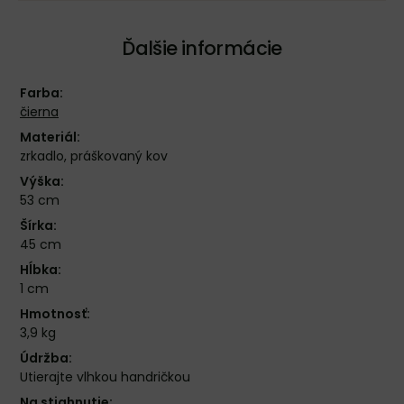
Ďalšie informácie
Farba:
čierna
Materiál:
zrkadlo, práškovaný kov
Výška:
53 cm
Šírka:
45 cm
Hĺbka:
1 cm
Hmotnosť:
3,9 kg
Údržba:
Utierajte vlhkou handričkou
Na stiahnutie: