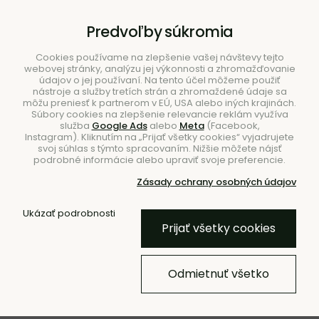
B2B
|
Showroom
|
Kontakty
Predvoľby súkromia
Cookies používame na zlepšenie vašej návštevy tejto
webovej stránky, analýzu jej výkonnosti a zhromažďovanie
údajov o jej používaní. Na tento účel môžeme použiť
nástroje a služby tretích strán a zhromaždené údaje sa
môžu preniesť k partnerom v EÚ, USA alebo iných krajinách.
Súbory cookies na zlepšenie relevancie reklám využíva
služba
Google Ads
alebo
Meta
(Facebook,
Hľadať
Instagram). Kliknutím na „Prijať všetky cookies“ vyjadrujete
svoj súhlas s týmto spracovaním. Nižšie môžete nájsť
podrobné informácie alebo upraviť svoje preferencie.
Zásady ochrany osobných údajov
Úvod
Doplnky
Zrkadlá
Nástenné zrkadlá
Ukázať podrobnosti
Prijať všetky cookies
Štýlové zrkadlo Enter, veľké –
čierne
Odmietnuť všetko