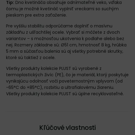
Tip:
Dno kvetináča obsahuje odnímateľné veko, vďaka
čomu je možné kvetináč vyplniť vreckami so suchým
pieskom pre extra zaťaženie.
Pre vyššiu stabilitu odporúčame doplniť o masívnu
základňu z ušľachtilej ocele. Vybrať si môžete z dvoch
variantov – s možnosťou ukotvenia k podlahe alebo bez
nej. Rozmery základne sú: Ø51 cm, hmotnosť 8 kg, hrúbka
5 mm a súčasťou balenia sú aj všetky potrebné skrutky,
ktoré sú taktiež z ocele.
Všetky produkty kolekcie PLUST sú vyrobené z
termoplastických živíc (PE), čo je materiál, ktorý poskytuje
vynikajúcu odolnosť voči poveternostným vplyvom (od
-65°C do +85°C), rozbitiu a ultrafialovému žiareniu.
Všetky produkty kolekcie PLUST sú úplne recyklovateľné.
Kľúčové vlastnosti