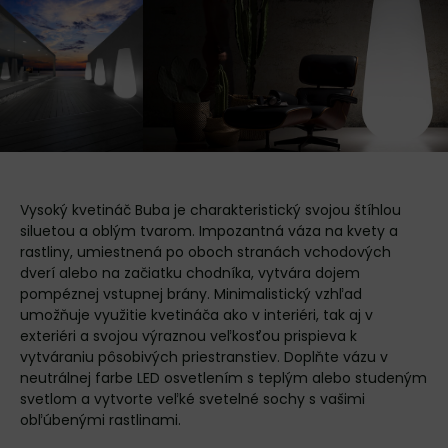
Vysoký kvetináč Buba je charakteristický svojou štíhlou
siluetou a oblým tvarom. Impozantná váza na kvety a
rastliny, umiestnená po oboch stranách vchodových
dverí alebo na začiatku chodníka, vytvára dojem
pompéznej vstupnej brány. Minimalistický vzhľad
umožňuje využitie kvetináča ako v interiéri, tak aj v
exteriéri a svojou výraznou veľkosťou prispieva k
vytváraniu pôsobivých priestranstiev. Doplňte vázu v
neutrálnej farbe LED osvetlením s teplým alebo studeným
svetlom a vytvorte veľké svetelné sochy s vašimi
obľúbenými rastlinami.