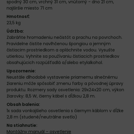
spodný 30 cm, vrchný 31 cm, vnútorný - dno 21 cm,
najširšie miesto 71 cm
Hmotnosť:
23,5 kg
Údržba:
Zabráňte hromadeniu nečistôt a prachu na povrchoch.
Pravidelne čistite navlhčenou špongiou a jemným
čistiacim prostriedkom a opláchnite vodou. Vysušte
utierkou. Vyhnite sa používaniu čistiacich prostriedkov
obsahujúcich rozpúšťadlá a/alebo etylalkohol.
Upozornenie:
Neustále dlhodobé vystavenie priamemu slnečnému
žiareniu môže spôsobiť zmenu farby a pôvodnej úpravy
produktu. Rozmery sady osvetlenia: 29x24x20 cm, výkon
žiarovky: 8,5 W, čierny kábel s dĺžkou 2,8 m.
Obsah balenia:
1x sada vonkajšieho osvetlenia s čiernym káblom v dĺžke
2,8 m (studené/neutrálne svetlo)
Na stiahnutie:
Montážny manuál – osvetlenie