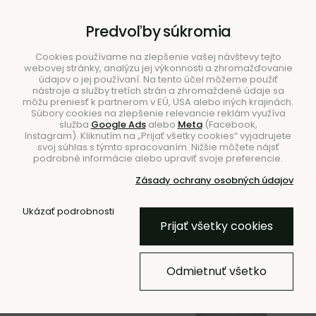
B2B
|
Showroom
|
Kontakty
Predvoľby súkromia
Cookies používame na zlepšenie vašej návštevy tejto
webovej stránky, analýzu jej výkonnosti a zhromažďovanie
údajov o jej používaní. Na tento účel môžeme použiť
nástroje a služby tretích strán a zhromaždené údaje sa
môžu preniesť k partnerom v EÚ, USA alebo iných krajinách.
Súbory cookies na zlepšenie relevancie reklám využíva
služba
Google Ads
alebo
Meta
(Facebook,
Hľadať
Instagram). Kliknutím na „Prijať všetky cookies“ vyjadrujete
svoj súhlas s týmto spracovaním. Nižšie môžete nájsť
podrobné informácie alebo upraviť svoje preferencie.
Zásady ochrany osobných údajov
Úvod
Doplnky
Kvetináče
Kvetináče do exteriéru
Ukázať podrobnosti
Prijať všetky cookies
Kvetináč Buba s osvetlením
Odmietnuť všetko