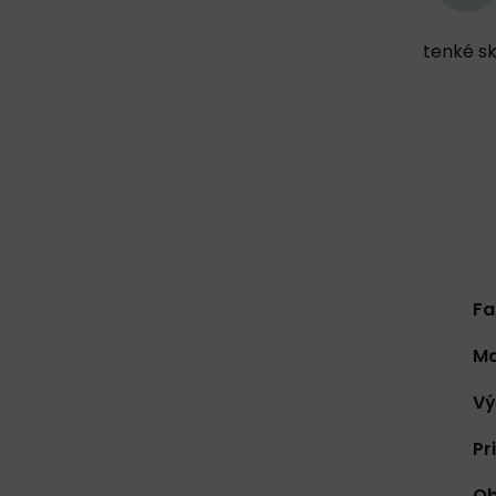
tenké sk
Fa
Ma
Vý
Pr
Ob