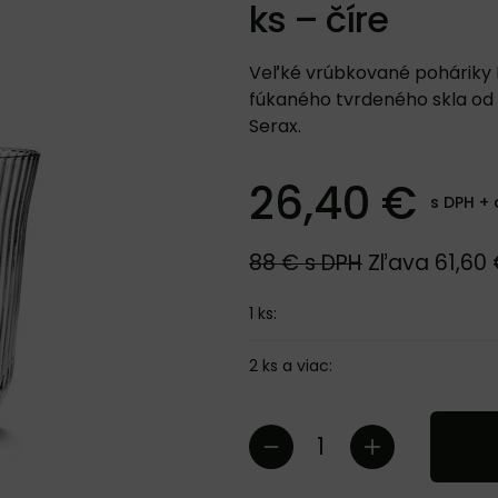
ks – číre
Veľké vrúbkované poháriky 
fúkaného tvrdeného skla od 
Serax.
26,40 €
s DPH +
88 €
s DPH
Zľava
61,60
1
ks:
2
ks
a viac
: