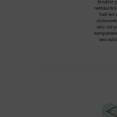
štruktúr 
reštaurácií
ľudí len
stolovani
sklo. Od 
šampanské 
ako súča