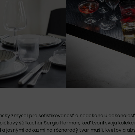
onský zmysel pre sofistikovanosť a nedokonalú dokonalosť
špičkový šéfkuchár Sergio Herman, keď tvoril svoju kolekciu
ad a jasnými odkazmi na rôznorodý tvar mušlí, kvetov a a