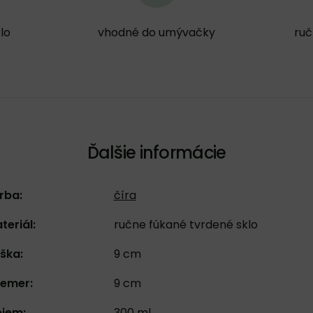
lo
vhodné do umývačky
ruč
Ďalšie informácie
rba:
číra
teriál:
ručne fúkané tvrdené sklo
ška:
9 cm
iemer:
9 cm
jem:
300 ml