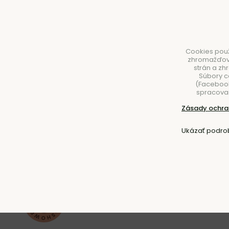
Cookies použ
zhromažďovan
strán a zh
Súbory c
(Facebook,
spracovan
NÁBYTOK
SVIETIDLÁ
DOPLNKY
STOLOVA
Zásady ochra
Úvod
Stolovanie
Poháre
Ukázať podro