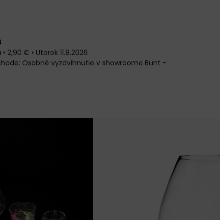
6
a
•
2,90 €
•
Utorok
11.8.2026
Osobné vyzdvihnutie v showroome Bunt -