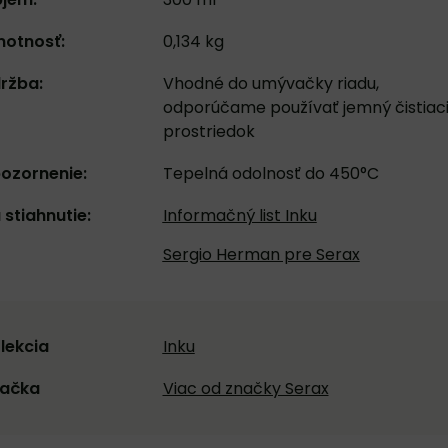
otnosť:
0,134 kg
ržba:
Vhodné do umývačky riadu,
odporúčame používať jemný čistiac
prostriedok
ozornenie:
Tepelná odolnosť do 450°C
 stiahnutie:
Informačný list Inku
Sergio Herman pre Serax
lekcia
Inku
ačka
Viac od značky Serax