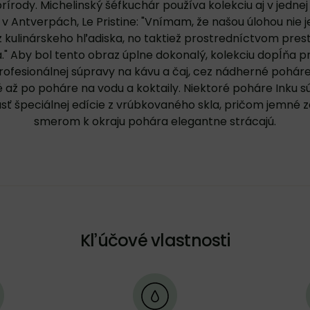
prírody. Michelinský šéfkuchár používa kolekciu aj v jednej 
 v Antverpách, Le Pristine: "Vnímam, že našou úlohou nie j
 z kulinárskeho hľadiska, no taktiež prostredníctvom prest
a." Aby bol tento obraz úplne dokonalý, kolekciu dopĺňa p
profesionálnej súpravy na kávu a čaj, cez nádherné poháre
až po poháre na vodu a koktaily. Niektoré poháre Inku s
sť špeciálnej edície z vrúbkovaného skla, pričom jemné 
smerom k okraju pohára elegantne strácajú.
Kľúčové vlastnosti