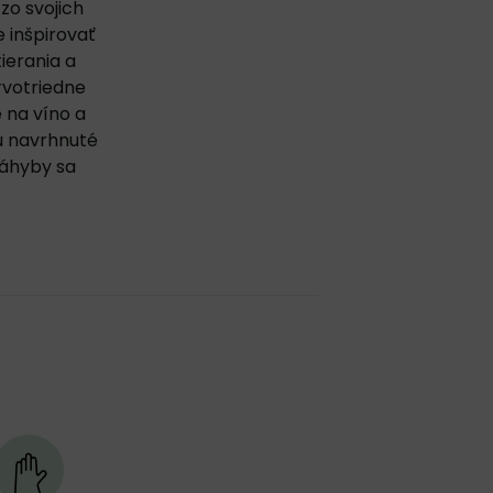
zo svojich
e inšpirovať
ierania a
rvotriedne
 na víno a
ú navrhnuté
záhyby sa