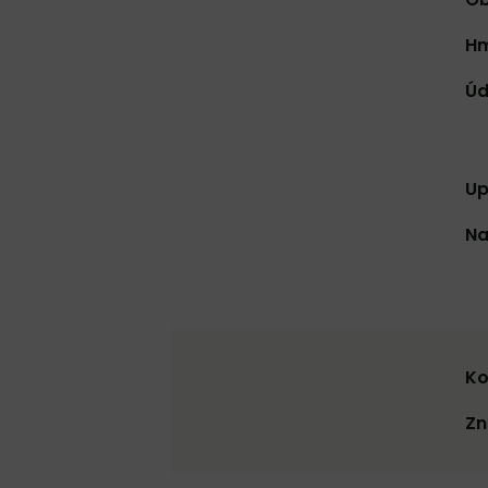
Hm
Úd
Up
Na
Ko
Zn