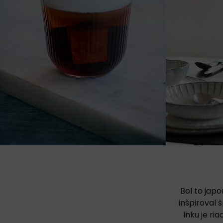
Bol to jap
inšpiroval 
Inku je ri