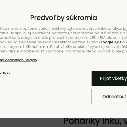
Predvoľby súkromia
ívame na zlepšenie vašej návštevy tejto webovej stránky, analýzu jej
ie údajov o jej používaní. Na tento účel môžeme použiť nástroje a s
romaždené údaje sa môžu preniesť k partnerom v EÚ, USA alebo iných
ookies na zlepšenie relevancie reklám využíva služba
Google Ads
al
 Instagram). Kliknutím na „Prijať všetky cookies“ vyjadrujete svoj súh
ím. Nižšie môžete nájsť podrobné informácie alebo upraviť svoje pr
NIE
NO
ny osobných údajov
bnosti
Pridať k O
Prijať všetk
Odmietnuť
- 70 %
- 10 % KÓD:
Poháriky Inku, 