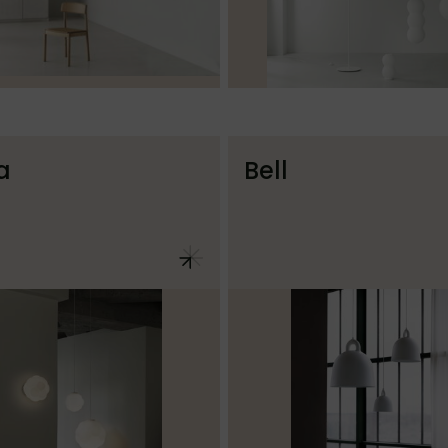
a
Bell