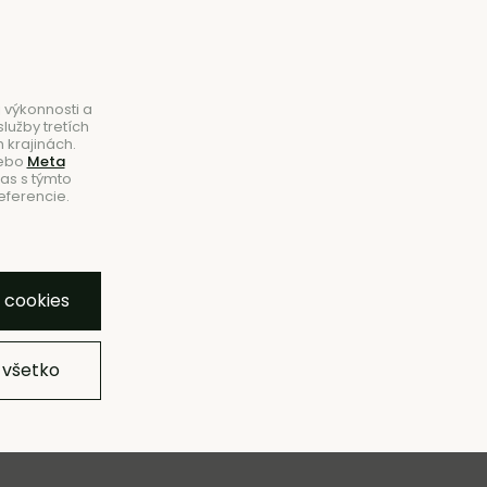
B2B
|
Showroom
|
Kontakty
Hľadať
Košík
0
 výkonnosti a
lužby tretích
 krajinách.
ebo
Meta
las s týmto
eferencie.
NOVINKY
ZĽAVY
ZNAČKY
SHOWROOM
y cookies
 všetko