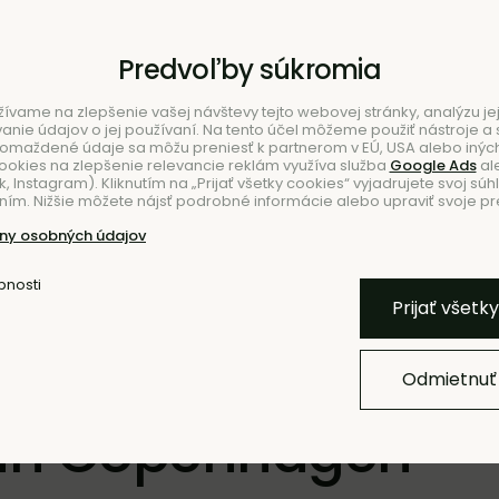
Predvoľby súkromia
ívame na zlepšenie vašej návštevy tejto webovej stránky, analýzu jej
ie údajov o jej používaní. Na tento účel môžeme použiť nástroje a s
romaždené údaje sa môžu preniesť k partnerom v EÚ, USA alebo iných
ookies na zlepšenie relevancie reklám využíva služba
Google Ads
al
 Instagram). Kliknutím na „Prijať všetky cookies“ vyjadrujete svoj súh
ím. Nižšie môžete nájsť podrobné informácie alebo upraviť svoje pr
NIE
ny osobných údajov
bnosti
Prijať všetk
Odmietnuť
nn Copenhagen