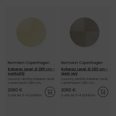
Normann Copenhagen
Normann Copenhagen
Koberec Level, Ø 280 cm –
Koberec Level, Ø 280 cm –
svetložltý
teplý sivý
Luxusný okrúhly koberec Level
Luxusný okrúhly koberec Level
s priemerom 280 cm,
s priemerom 280 cm,
vyrobený ručne zo 100 % vlny
vyrobený ručne zo 100 % vlny
2060 €
2060 €
vo svetložltej farbe od
v teplej sivej farbe od dánskej
dánskej značky Normann
značky Normann
U vás do 3-4 týždňov
U vás do 3-4 týždňov
Copenhagen.
Copenhagen.