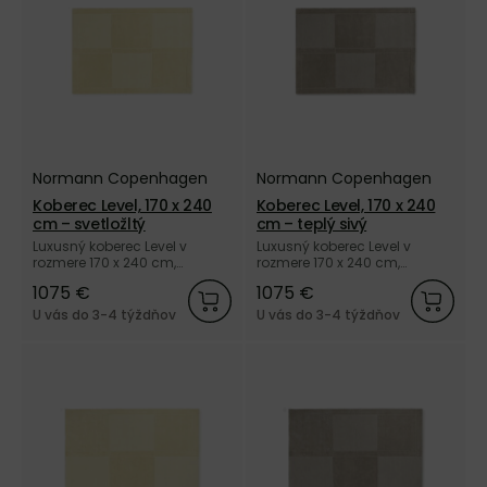
Normann Copenhagen
Normann Copenhagen
Koberec Level, 170 x 240
Koberec Level, 170 x 240
cm – svetložltý
cm – teplý sivý
Luxusný koberec Level v
Luxusný koberec Level v
rozmere 170 x 240 cm,
rozmere 170 x 240 cm,
vyrobený ručne zo 100 % vlny
vyrobený ručne zo 100 % vlny
1075 €
1075 €
vo svetložltej farbe od
v teplej sivej farbe od dánskej
dánskej značky Normann
značky Normann
U vás do 3-4 týždňov
U vás do 3-4 týždňov
Copenhagen.
Copenhagen.