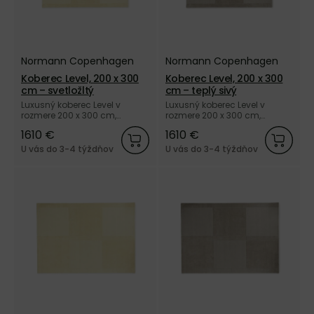
Normann Copenhagen
Normann Copenhagen
Koberec Level, 200 x 300
Koberec Level, 200 x 300
cm – svetložltý
cm – teplý sivý
Luxusný koberec Level v
Luxusný koberec Level v
rozmere 200 x 300 cm,
rozmere 200 x 300 cm,
vyrobený ručne zo 100 % vlny
vyrobený ručne zo 100 % vlny
1610 €
1610 €
vo svetložltej farbe od
v teplej sivej farbe od dánskej
dánskej značky Normann
značky Normann
U vás do 3-4 týždňov
U vás do 3-4 týždňov
Copenhagen.
Copenhagen.