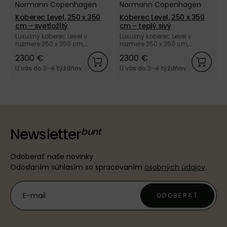
Normann Copenhagen
Normann Copenhagen
Koberec Level, 250 x 350
Koberec Level, 250 x 350
cm – svetložltý
cm – teplý sivý
Luxusný koberec Level v
Luxusný koberec Level v
rozmere 250 x 350 cm,
rozmere 250 x 350 cm,
vyrobený ručne zo 100 % vlny
vyrobený ručne zo 100 % vlny
2300 €
2300 €
vo svetložltej farbe od
v teplej sivej farbe od dánskej
dánskej značky Normann
značky Normann
U vás do 3-4 týždňov
U vás do 3-4 týždňov
Copenhagen.
Copenhagen.
Newsletter
Odoberať naše novinky
Odoslaním súhlasím so spracovaním
osobných údajov
.
ODOBERAŤ