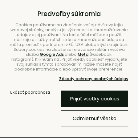
B2B
|
Showroom
|
Kontakty
Predvoľby súkromia
Cookies používame na zlepšenie vašej návštevy tejto
webovej stránky, analýzu jej výkonnosti a zhromažďovanie
údajov o jej používaní. Na tento účel môžeme použiť
nástroje a služby tretích strán a zhromaždené údaje sa
môžu preniesť k partnerom v EÚ, USA alebo iných krajinách.
Súbory cookies na zlepšenie relevancie reklám využíva
služba
Google Ads
alebo
Meta
(Facebook,
Hľadať
Instagram). Kliknutím na „Prijať všetky cookies“ vyjadrujete
svoj súhlas s týmto spracovaním. Nižšie môžete nájsť
podrobné informácie alebo upraviť svoje preferencie.
Zásady ochrany osobných údajov
Ukázať podrobnosti
Úvod
Kolekcie
Kolekcia Level
Prijať všetky cookies
Kolekcia Level
Odmietnuť všetko