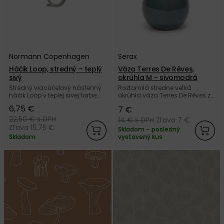
Normann Copenhagen
Serax
Háčik Loop, stredný – teplý
Váza Terres De Rêves,
sivý
okrúhla M – sivomodrá
Stredný viacúčelový nástenný
Roztomilá stredne veľká
háčik Loop v teplej sivej farbe
okrúhla váza Terres De Rêves z
od dánskej značky Normann
kameniny v sivomodrej farbe
6,75 €
7 €
Copenhagen.
od belgickej značky Serax.
22,50 €
s DPH
14 €
s DPH
Zľava 7 €
Zľava 15,75 €
Skladom – posledný
Skladom
vystavený kus