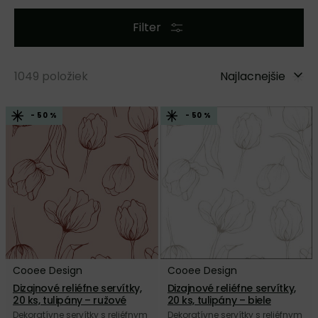
Filter
1049
položiek
Najlacnejšie
- 50 %
- 50 %
Cooee Design
Cooee Design
Dizajnové reliéfne servítky,
Dizajnové reliéfne servítky,
20 ks, tulipány – ružové
20 ks, tulipány – biele
Dekoratívne servítky s reliéfnym
Dekoratívne servítky s reliéfnym