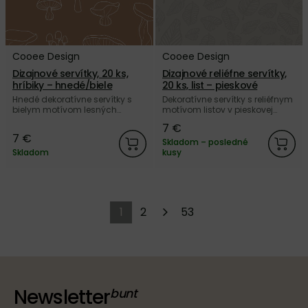
Cooee Design
Cooee Design
Dizajnové servítky, 20 ks,
Dizajnové reliéfne servítky,
hríbiky – hnedé/biele
20 ks, list – pieskové
Hnedé dekoratívne servítky s
Dekoratívne servítky s reliéfnym
bielym motívom lesných
motívom listov v pieskovej
hríbikov od švédskej značky
farbe od švédskej značky
7 €
Cooee Design.
Cooee Design.
7 €
Skladom – posledné
Skladom
kusy
1
2
53
Newsletter