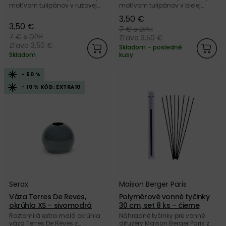
motívom tulipánov v ružovej
motívom tulipánov v bielej
farbe od švédskej značky
farbe od švédskej značky
3,50 €
Cooee Design.
Cooee Design.
3,50 €
7 €
s DPH
7 €
s DPH
Zľava 3,50 €
Zľava 3,50 €
Skladom – posledné
Skladom
kusy
- 50 %
- 10 % KÓD: EXTRA10
Serax
Maison Berger Paris
Váza Terres De Reves,
Polymérové vonné tyčinky
okrúhla XS – sivomodrá
30 cm, set 8 ks – čierne
Roztomilá extra malá okrúhla
Náhradné tyčinky pre vonné
váza Terres De Rêves z
difuzéry Maison Berger Paris z