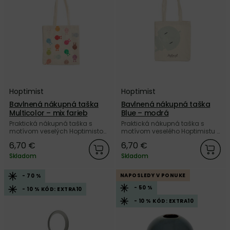
Hoptimist
Hoptimist
Bavlnená nákupná taška
Bavlnená nákupná taška
Multicolor – mix farieb
Blue – modrá
Praktická nákupná taška s
Praktická nákupná taška s
motívom veselých Hoptimistov
motívom veselého Hoptimistu v
v pestrých farbách, zo 100 %
modrej farbe, zo 100 % bavlny
6,70 €
6,70 €
bavlny od dánskej značky
od dánskej značky Hoptimist.
Hoptimist.
Skladom
Skladom
NAPOSLEDY V PONUKE
- 70 %
- 50 %
- 10 % KÓD: EXTRA10
- 10 % KÓD: EXTRA10