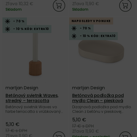
Zľava 10,32 €
Zľava 11,90 €
Skladom
Skladom
NAPOSLEDY V PONUKE
- 70 %
- 70 %
- 10 % KÓD: EXTRA10
- 10 % KÓD: EXTRA10
martjan Design
martjan Design
Betónový svietnik Waves,
Betónová podložka pod
stredný – terracotta
mydlo Clean – piesková
Betónový svietnik Waves vo
Dizajnová podložka pod mydlo
farbe terracotta s vrúbkovaným
Clean z betónu v pieskovej
dizajnom od slovenskej značky
farbe od slovenskej značky
5,10 €
martjan Design.
martjan Design.
5,10 €
17 €
s DPH
17 €
s DPH
Zľava 11,90 €
Zľava 11,90 €
Skladom – posledný