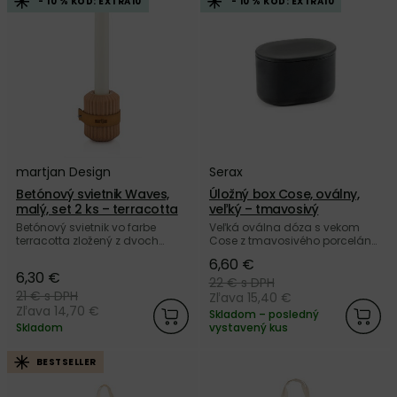
- 10 % KÓD: EXTRA10
- 10 % KÓD: EXTRA10
martjan Design
Serax
Betónový svietnik Waves,
Úložný box Cose, oválny,
malý, set 2 ks – terracotta
veľký – tmavosivý
Betónový svietnik vo farbe
Veľká oválna dóza s vekom
terracotta zložený z dvoch
Cose z tmavosivého porcelánu
samostatných menších
s vnútornou glazúrou od
6,60 €
svietnikov, previazaných
belgickej značky Serax.
6,30 €
ozdobným koženým
22 €
s DPH
remienkom od slovenskej
21 €
s DPH
Zľava 15,40 €
značky martjan Design.
Zľava 14,70 €
Skladom – posledný
Skladom
vystavený kus
BESTSELLER