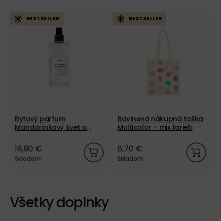
BESTSELLER
BESTSELLER
Bytový parfum
Bavlnená nákupná taška
Mandarínkový kvet a
Multicolor – mix farieb
gardénia, 200 ml
18,90 €
6,70 €
Skladom
Skladom
Všetky doplnky