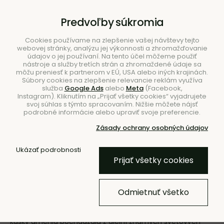
B2B
|
Showroom
|
Kontakty
Predvoľby súkromia
Cookies používame na zlepšenie vašej návštevy tejto
webovej stránky, analýzu jej výkonnosti a zhromažďovanie
údajov o jej používaní. Na tento účel môžeme použiť
nástroje a služby tretích strán a zhromaždené údaje sa
môžu preniesť k partnerom v EÚ, USA alebo iných krajinách.
Súbory cookies na zlepšenie relevancie reklám využíva
služba
Google Ads
alebo
Meta
(Facebook,
Hľadať
Instagram). Kliknutím na „Prijať všetky cookies“ vyjadrujete
svoj súhlas s týmto spracovaním. Nižšie môžete nájsť
podrobné informácie alebo upraviť svoje preferencie.
Zásady ochrany osobných údajov
Ukázať podrobnosti
Úvod
Doplnky
Prijať všetky cookies
Doplnky
Odmietnuť všetko
Pozdvihnite váš interiér na novú úroveň luxusnými
dizajnovými doplnkami do bytu z BUNT.sk. Tieto jedinečné
kúsky umenia pochádzajú z dielní známych svetových