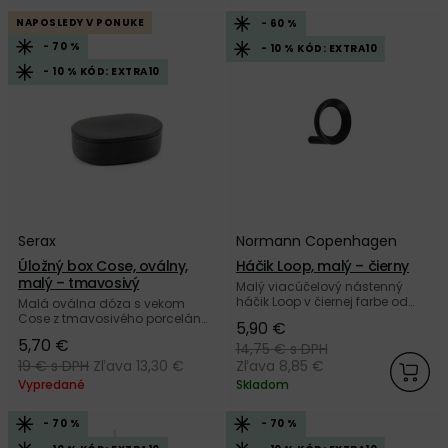
NAPOSLEDY V PONUKE
- 60 %
- 70 %
- 10 % KÓD: EXTRA10
- 10 % KÓD: EXTRA10
Serax
Normann Copenhagen
Úložný box Cose, oválny,
Háčik Loop, malý – čierny
malý – tmavosivý
Malý viacúčelový nástenný
háčik Loop v čiernej farbe od
Malá oválna dóza s vekom
dánskej značky Normann
Cose z tmavosivého porcelánu
5,90 €
Copenhagen.
s vnútornou glazúrou od
5,70 €
14,75 €
s DPH
belgickej značky Serax.
19 €
s DPH
Zľava 13,30 €
Zľava 8,85 €
Vypredané
Skladom
- 70 %
- 70 %