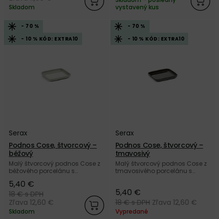
Skladom
vystavený kus
- 70 %
- 70 %
- 10 % KÓD: EXTRA10
- 10 % KÓD: EXTRA10
Serax
Serax
Podnos Cose, štvorcový –
Podnos Cose, štvorcový –
béžový
tmavosivý
Malý štvorcový podnos Cose z
Malý štvorcový podnos Cose z
béžového porcelánu s
tmavosivého porcelánu s
vnútornou glazúrou od
vnútornou glazúrou od
5,40 €
belgickej značky Serax.
belgickej značky Serax.
5,40 €
18 €
s DPH
Zľava 12,60 €
18 €
s DPH
Zľava 12,60 €
Skladom
Vypredané