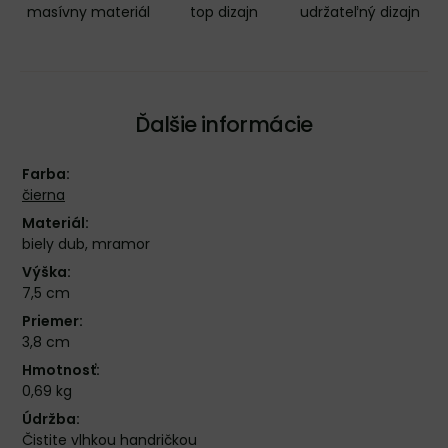
masívny materiál
top dizajn
udržateľný dizajn
Ďalšie informácie
Farba:
čierna
Materiál:
biely dub, mramor
Výška:
7,5 cm
Priemer:
3,8 cm
Hmotnosť:
0,69 kg
Údržba:
Čistite vlhkou handričkou