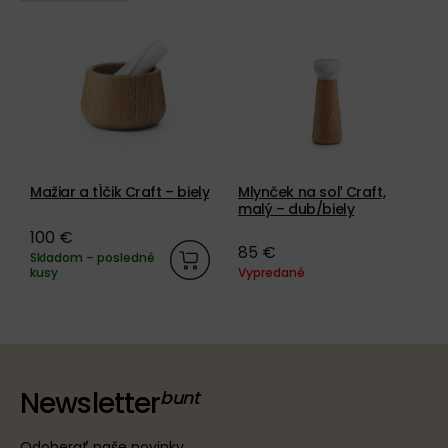
Mažiar a tĺčik Craft – biely
Mlynček na soľ Craft,
malý – dub/biely
100 €
85 €
Skladom – posledné
kusy
Vypredané
Newsletter
Odoberať naše novinky