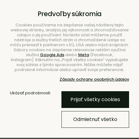
B2B
|
Showroom
|
Kontakty
Predvoľby súkromia
Cookies používame na zlepšenie vašej návštevy tejto
webovej stránky, analýzu jej výkonnosti a zhromažďovanie
údajov o jej používaní. Na tento účel môžeme použiť
nástroje a služby tretích strán a zhromaždené údaje sa
môžu preniesť k partnerom v EÚ, USA alebo iných krajinách.
Súbory cookies na zlepšenie relevancie reklám využíva
služba
Google Ads
alebo
Meta
(Facebook,
Hľadať
Instagram). Kliknutím na „Prijať všetky cookies“ vyjadrujete
svoj súhlas s týmto spracovaním. Nižšie môžete nájsť
podrobné informácie alebo upraviť svoje preferencie.
Zásady ochrany osobných údajov
Úvod
Stolovanie
Koreničky
Ukázať podrobnosti
Prijať všetky cookies
Mažiar a tĺčik Craft – čierny
Odmietnuť všetko