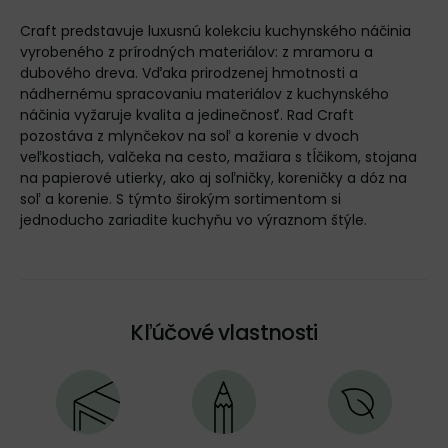
Craft predstavuje luxusnú kolekciu kuchynského náčinia
vyrobeného z prírodných materiálov: z mramoru a
dubového dreva. Vďaka prirodzenej hmotnosti a
nádhernému spracovaniu materiálov z kuchynského
náčinia vyžaruje kvalita a jedinečnosť. Rad Craft
pozostáva z mlynčekov na soľ a korenie v dvoch
veľkostiach, valčeka na cesto, mažiara s tĺčikom, stojana
na papierové utierky, ako aj soľničky, koreničky a dóz na
soľ a korenie. S týmto širokým sortimentom si
jednoducho zariadite kuchyňu vo výraznom štýle.
Kľúčové vlastnosti