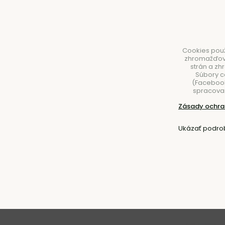
Cookies použ
zhromažďovan
strán a zh
Súbory c
(Facebook,
spracovan
NÁBYTOK
SVIETIDLÁ
DOPLNKY
STOLOVA
Zásady ochra
Úvod
Nábytok
Postele
Ukázať podro