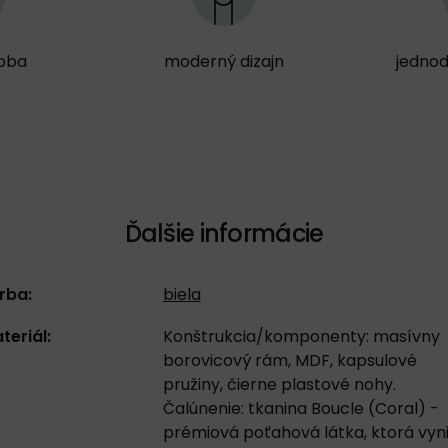
roba
moderný dizajn
jedno
Ďalšie informácie
rba:
biela
teriál:
Konštrukcia/komponenty: masívny
borovicový rám, MDF, kapsulové
pružiny, čierne plastové nohy.
Čalúnenie: tkanina Boucle (Coral) -
prémiová poťahová látka, ktorá vyn