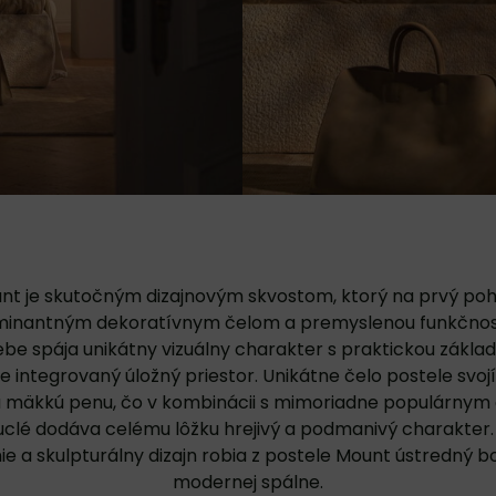
nt je skutočným dizajnovým skvostom, ktorý na prvý po
minantným dekoratívnym čelom a premyslenou funkčnos
be spája unikátny vizuálny charakter s praktickou základ
je integrovaný úložný priestor. Unikátne čelo postele svo
 mäkkú penu, čo v kombinácii s mimoriadne populárnym
clé dodáva celému lôžku hrejivý a podmanivý charakter
ie a skulpturálny dizajn robia z postele Mount ústredný b
modernej spálne.