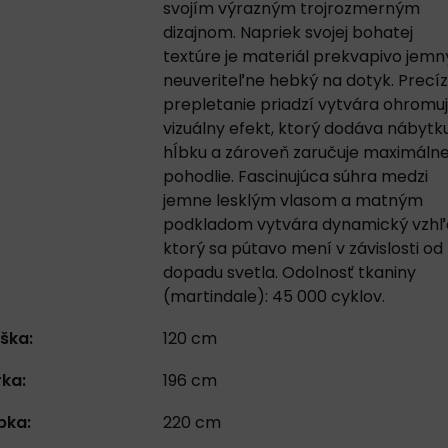
svojím výrazným trojrozmerným
dizajnom. Napriek svojej bohatej
textúre je materiál prekvapivo jemn
neuveriteľne hebký na dotyk. Precí
prepletanie priadzí vytvára ohromuj
vizuálny efekt, ktorý dodáva nábytk
hĺbku a zároveň zaručuje maximáln
pohodlie. Fascinujúca súhra medzi
jemne lesklým vlasom a matným
podkladom vytvára dynamický vzhľ
ktorý sa pútavo mení v závislosti od
dopadu svetla. Odolnosť tkaniny
(martindale): 45 000 cyklov.
ška:
120 cm
rka:
196 cm
bka:
220 cm