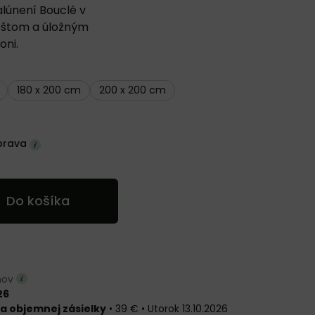
lúnení Bouclé v
 roštom a úložným
oni.
180 x 200 cm
200 x 200 cm
prava
Do košíka
dňov
26
a objemnej zásielky
•
39 €
•
Utorok
13.10.2026