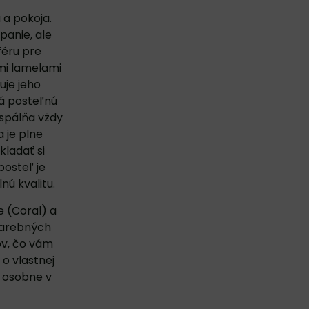
 a pokoja.
panie, ale
féru pre
mi lamelami
uje jeho
vá posteľnú
 spálňa vždy
 je plne
ladať si
posteľ je
ú kvalitu.
e (Coral) a
farebných
ov
, čo vám
 o vlastnej
 osobne v