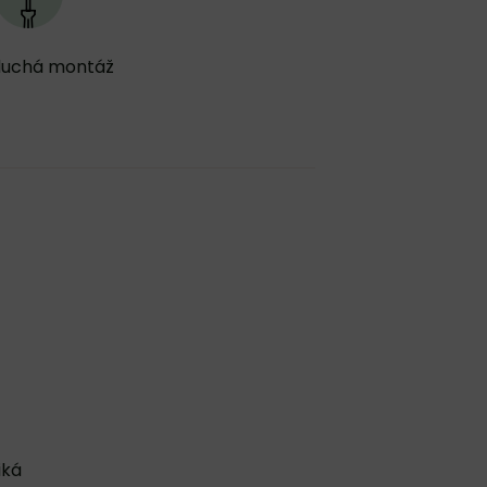
duchá montáž
iká