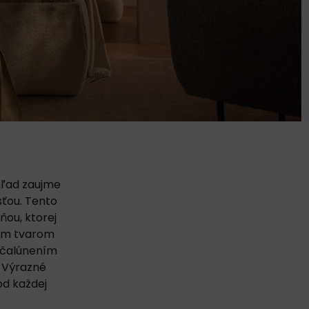
hľad zaujme
ťou. Tento
ňou, ktorej
jím tvarom
 čalúnením
. Výrazné
od každej