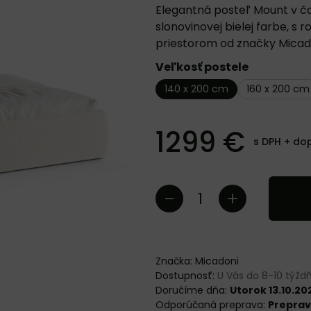
Elegantná posteľ Mount v ča
slonovinovej bielej farbe, s
priestorom od značky Micad
Veľkosť postele
140 x 200 cm
160 x 200 cm
1299 €
s DPH +
do
Značka:
Micadoni
Dostupnosť:
U Vás do 8-10 týž
Doručíme dňa:
Utorok 13.10.20
Preprav