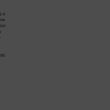
ý a
zne
úci
u
e
ad,