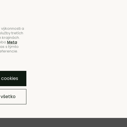
B2B
|
Showroom
|
Kontakty
Hľadať
Košík
0
 výkonnosti a
lužby tretích
 krajinách.
ebo
Meta
las s týmto
eferencie.
VINKY
VÝPREDAJ
ZNAČKY
SHOWROOM
bľúbeným
Pridať do zoznamu
Strážny pes
Zdieľať
y cookies
 všetko
–