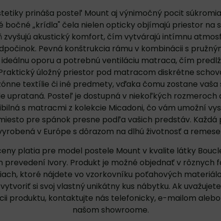
etiky prináša posteľ Mount aj výnimočný pocit súkromia
é bočné „krídla" čela nielen opticky objímajú priestor na s
 zvyšujú akustický komfort, čím vytvárajú intímnu atmos
dpočinok. Pevná konštrukcia rámu v kombinácii s pružný
e ideálnu oporu a potrebnú ventiláciu matraca, čím predlž
 Praktický úložný priestor pod matracom diskrétne scho
ezónne textílie či iné predmety, vďaka čomu zostane vaša
e uprataná. Posteľ je dostupná v niekoľkých rozmeroch a
bilná s matracmi z kolekcie Micadoni, čo vám umožní vysk
miesto pre spánok presne podľa vašich predstáv. Každá 
vyrobená v Európe s dôrazom na dlhú životnosť a remeseln
ny platia pre model postele Mount v kvalite látky Boucl
 prevedení Ivory. Produkt je možné objednať v rôznych 
ach, ktoré nájdete vo
vzorkovníku poťahových materiál
ytvoriť si svoj vlastný unikátny kus nábytku. Ak uvažujete
cii produktu,
kontaktujte
nás telefonicky, e-mailom alebo
našom showroome.