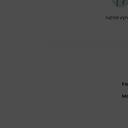
ručná vý
Fa
Ma