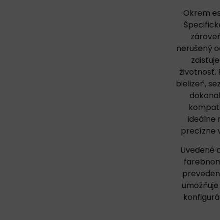
Okrem est
Špecifick
zároveň
nerušený o
zaisťuj
životnosť.
bielizeň, s
dokonal
kompati
ideálne 
precízne 
Uvedené ce
farebnom
prevedeni
umožňuje v
konfigurá