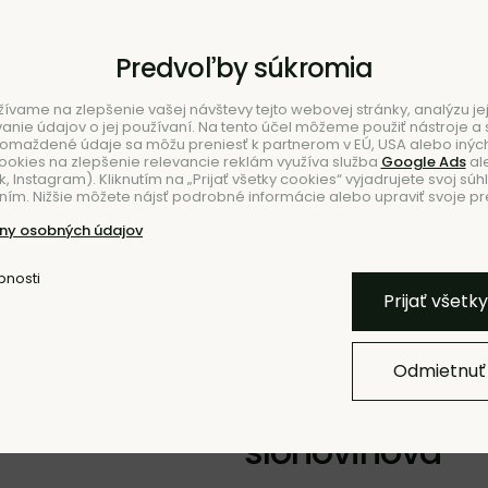
Predvoľby súkromia
ívame na zlepšenie vašej návštevy tejto webovej stránky, analýzu jej
ie údajov o jej používaní. Na tento účel môžeme použiť nástroje a s
romaždené údaje sa môžu preniesť k partnerom v EÚ, USA alebo iných
ookies na zlepšenie relevancie reklám využíva služba
Google Ads
al
 Instagram). Kliknutím na „Prijať všetky cookies“ vyjadrujete svoj súh
ím. Nižšie môžete nájsť podrobné informácie alebo upraviť svoje pr
NIE
NO
ny osobných údajov
bnosti
Pridať k O
Prijať všetk
Odmietnuť
Posteľ Mount 
slonovinová