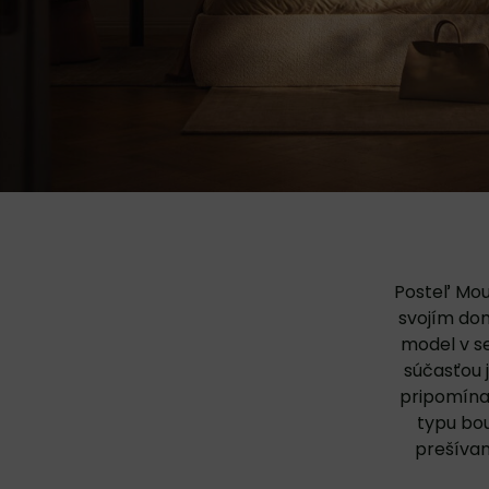
Posteľ Mou
svojím do
model v se
súčasťou 
pripomína
typu bou
prešívan