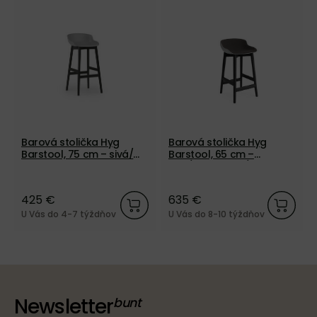
Barová stolička Hyg
Barová stolička Hyg
Barstool, 75 cm – sivá/
Barstool, 65 cm –
čierny dub
sivá/tmavosivá/čierny
dub
425 €
635 €
U Vás do 4-7 týždňov
U Vás do 8-10 týždňov
Newsletter