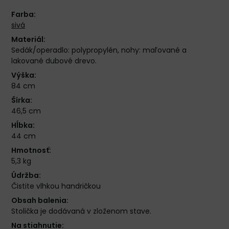
Farba:
sivá
Materiál:
Sedák/operadlo: polypropylén, nohy: maľované a
lakované dubové drevo.
Výška:
84 cm
Šírka:
46,5 cm
Hĺbka:
44 cm
Hmotnosť:
5,3 kg
Údržba:
Čistite vlhkou handričkou
Obsah balenia:
Stolička je dodávaná v zloženom stave.
Na stiahnutie: