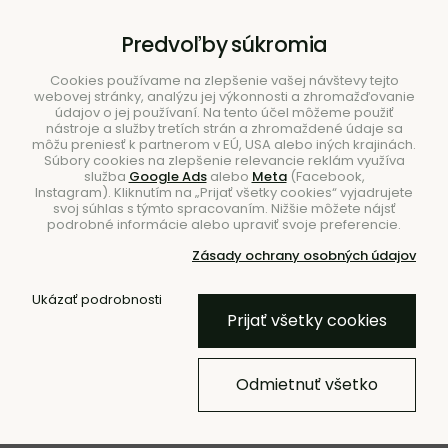
B2B
|
Showroom
|
Kontakty
Predvoľby súkromia
Cookies používame na zlepšenie vašej návštevy tejto
webovej stránky, analýzu jej výkonnosti a zhromažďovanie
údajov o jej používaní. Na tento účel môžeme použiť
nástroje a služby tretích strán a zhromaždené údaje sa
môžu preniesť k partnerom v EÚ, USA alebo iných krajinách.
Súbory cookies na zlepšenie relevancie reklám využíva
služba
Google Ads
alebo
Meta
(Facebook,
Hľadať
Instagram). Kliknutím na „Prijať všetky cookies“ vyjadrujete
svoj súhlas s týmto spracovaním. Nižšie môžete nájsť
podrobné informácie alebo upraviť svoje preferencie.
Zásady ochrany osobných údajov
Úvod
Nábytok
Stoličky
Barové
Ukázať podrobnosti
Prijať všetky cookies
Barová stolička Hyg Barstool,
65 cm – sivá/čierny dub
Odmietnuť všetko