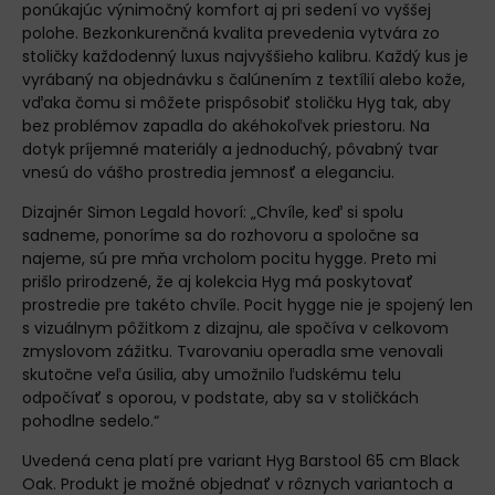
ponúkajúc výnimočný komfort aj pri sedení vo vyššej
polohe. Bezkonkurenčná kvalita prevedenia vytvára zo
stoličky každodenný luxus najvyššieho kalibru. Každý kus je
vyrábaný na objednávku s čalúnením z textílií alebo kože,
vďaka čomu si môžete prispôsobiť stoličku Hyg tak, aby
bez problémov zapadla do akéhokoľvek priestoru. Na
dotyk príjemné materiály a jednoduchý, pôvabný tvar
vnesú do vášho prostredia jemnosť a eleganciu.
Dizajnér Simon Legald hovorí: „Chvíle, keď si spolu
sadneme, ponoríme sa do rozhovoru a spoločne sa
najeme, sú pre mňa vrcholom pocitu hygge. Preto mi
prišlo prirodzené, že aj kolekcia Hyg má poskytovať
prostredie pre takéto chvíle. Pocit hygge nie je spojený len
s vizuálnym pôžitkom z dizajnu, ale spočíva v celkovom
zmyslovom zážitku. Tvarovaniu operadla sme venovali
skutočne veľa úsilia, aby umožnilo ľudskému telu
odpočívať s oporou, v podstate, aby sa v stoličkách
pohodlne sedelo.“
Uvedená cena platí pre variant Hyg Barstool 65 cm Black
Oak. Produkt je možné objednať v rôznych variantoch a