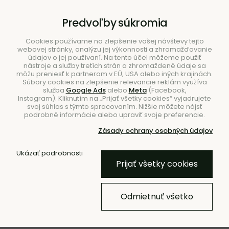
B2B
|
Showroom
|
Kontakty
Predvoľby súkromia
Cookies používame na zlepšenie vašej návštevy tejto
webovej stránky, analýzu jej výkonnosti a zhromažďovanie
údajov o jej používaní. Na tento účel môžeme použiť
nástroje a služby tretích strán a zhromaždené údaje sa
môžu preniesť k partnerom v EÚ, USA alebo iných krajinách.
Súbory cookies na zlepšenie relevancie reklám využíva
služba
Google Ads
alebo
Meta
(Facebook,
Hľadať
Instagram). Kliknutím na „Prijať všetky cookies“ vyjadrujete
svoj súhlas s týmto spracovaním. Nižšie môžete nájsť
podrobné informácie alebo upraviť svoje preferencie.
Zásady ochrany osobných údajov
Úvod
Nábytok
Sedačky
Ukázať podrobnosti
Prijať všetky cookies
Modulárna rohová sedačka
MAXXO 2.0 v tvare L
Odmietnuť všetko