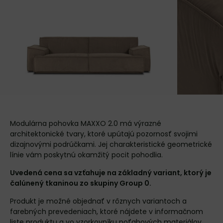
Modulárna pohovka MAXXO 2.0 má výrazné
architektonické tvary, ktoré upútajú pozornosť svojimi
dizajnovými podrúčkami. Jej charakteristické geometrické
línie vám poskytnú okamžitý pocit pohodlia.
Uvedená cena sa vzťahuje na základný variant, ktorý je
čalúnený tkaninou zo skupiny Group 0.
Produkt je možné objednať v rôznych variantoch a
farebných prevedeniach, ktoré nájdete v
informačnom
liste
produktu a vo
vzorkovníku poťahových materiálov
,