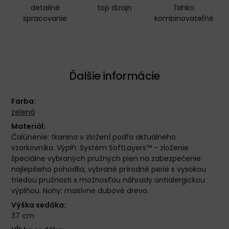
detailné
top dizajn
ľahko
spracovanie
kombinovateľné
Ďalšie informácie
Farba:
zelená
Materiál:
Čalúnenie: tkanina v zložení podľa aktuálneho
vzorkovníka. Výplň: Systém SoftLayers™ - zloženie
špeciálne vybraných pružných pien na zabezpečenie
najlepšieho pohodlia, vybrané prírodné perie s vysokou
triedou pružnosti s možnosťou náhrady antialergickou
výplňou. Nohy: masívne dubové drevo.
Výška sedáka:
37 cm