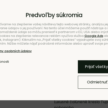
Predvoľby súkromia
ívame na zlepšenie vašej návštevy tejto webovej stránky, analýzu jej
ie údajov o jej používaní. Na tento účel môžeme použiť nástroje a s
romaždené údaje sa môžu preniesť k partnerom v EÚ, USA alebo iných
ookies na zlepšenie relevancie reklám využíva služba
Google Ads
al
 Instagram). Kliknutím na „Prijať všetky cookies“ vyjadrujete svoj súh
ím. Nižšie môžete nájsť podrobné informácie alebo upraviť svoje pr
NIE
ny osobných údajov
bnosti
Pridať k O
Prijať všetk
Odmietnuť
Kreslo Tupak
Luxusné čalúnené kreslo Tu
nobonobo.