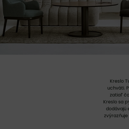
Kreslo 
uchváti. 
zatiaľ č
Kreslo sa p
dodávajú 
zvýrazňuje