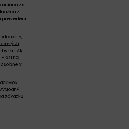
kaninou zo
dnožou z
m prevedení
vedeniach,
ťahových
nábytku. Ak
 vlastnej
 osobne v
iadaviek
 výsledný
na zákazku