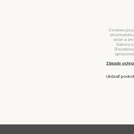
Cookies použ
zhromažďovan
strán a zh
Súbory c
(Facebook,
spracovan
NÁBYTOK
SVIETIDLÁ
DOPLNKY
STOLOVA
Zásady ochra
Úvod
Nábytok
Kreslá
S podrúčkami
Ukázať podro