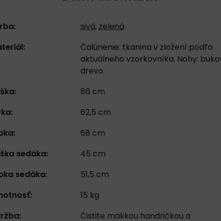
rba:
sivá
,
zelená
teriál:
Čalúnenie: tkanina v zložení podľa
aktuálneho vzorkovníka. Nohy: buko
drevo.
ška:
86 cm
rka:
62,5 cm
bka:
68 cm
ška sedáka:
45 cm
bka sedáka:
51,5 cm
otnosť:
15 kg
ržba:
Čistite mäkkou handričkou a