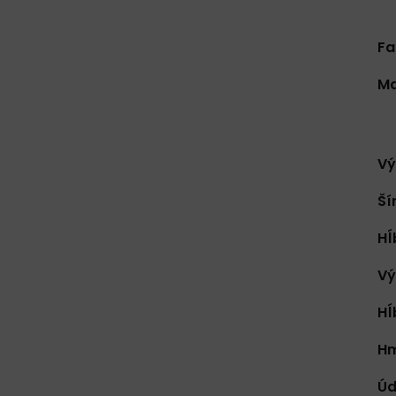
Fa
Ma
Vý
Ší
Hĺ
Vý
Hĺ
Hm
Úd