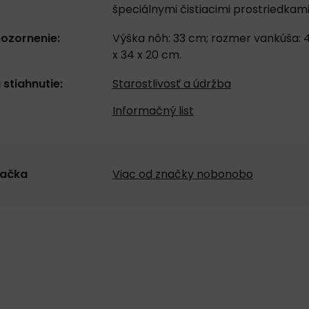
špeciálnymi čistiacimi prostriedkami
ozornenie:
Výška nôh: 33 cm; rozmer vankúša: 
x 34 x 20 cm.
 stiahnutie:
Starostlivosť a údržba
Informačný list
ačka
Viac od značky nobonobo