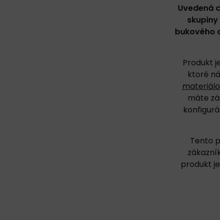
Uvedená c
skupiny
bukového d
Produkt j
ktoré n
materiálo
máte záu
konfigurá
Tento p
zákazník
produkt j