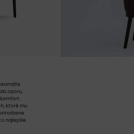
okamžite
alú oporu,
 komfort.
ch, ktoré mu
prirodzene
o najlepšie