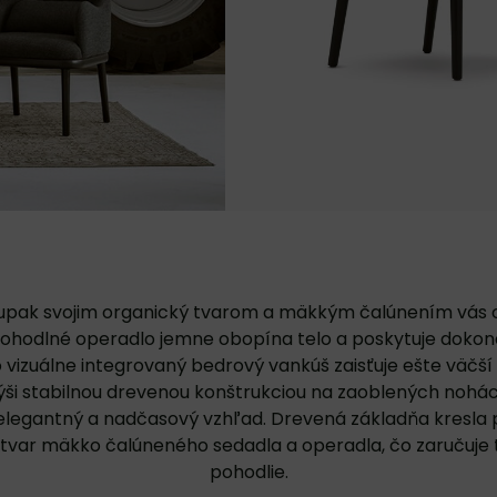
Tupak svojim organický tvarom a mäkkým čalúnením vás 
Pohodlné operadlo jemne obopína telo a poskytuje dokon
o vizuálne integrovaný bedrový vankúš zaisťuje ešte väčší
ýši stabilnou drevenou konštrukciou na zaoblených nohá
elegantný a nadčasový vzhľad. Drevená základňa kresla 
 tvar mäkko čalúneného sedadla a operadla, čo zaručuje t
pohodlie.