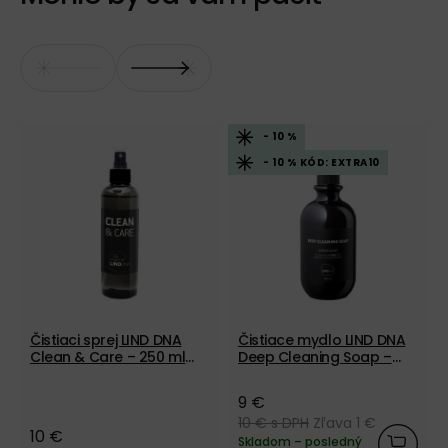
- 10 %
- 10 % KÓD: EXTRA10
Čistiaci sprej LIND DNA
Čistiace mydlo LIND DNA
Clean & Care – 250 ml
Deep Cleaning Soap –
UKONČENÝ PREDAJ
480 ml
9 €
10 €
s DPH
Zľava 1 €
10 €
Skladom – posledný