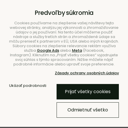
B2B
|
Showroom
|
Kontakty
Predvoľby súkromia
Cookies používame na zlepšenie vašej návštevy tejto
webovej stránky, analýzu jej výkonnosti a zhromažďovanie
údajov o jej používaní. Na tento účel môžeme použiť
nástroje a služby tretích strán a zhromaždené údaje sa
môžu preniesť k partnerom v EÚ, USA alebo iných krajinách.
Súbory cookies na zlepšenie relevancie reklám využíva
služba
Google Ads
alebo
Meta
(Facebook,
Hľadať
Instagram). Kliknutím na „Prijať všetky cookies“ vyjadrujete
svoj súhlas s týmto spracovaním. Nižšie môžete nájsť
podrobné informácie alebo upraviť svoje preferencie.
Zásady ochrany osobných údajov
Úvod
Stolovanie
Prestieranie
Ukázať podrobnosti
Prijať všetky cookies
BESTSELLER
Podložka pod pohár Curve –
Odmietnuť všetko
sivozelená