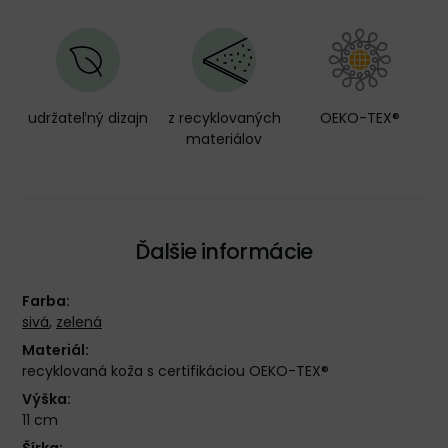
udržateľný dizajn
z recyklovaných
OEKO-TEX®
materiálov
Ďalšie informácie
Farba:
sivá
,
zelená
Materiál:
recyklovaná koža s certifikáciou OEKO-TEX®
Výška:
11 cm