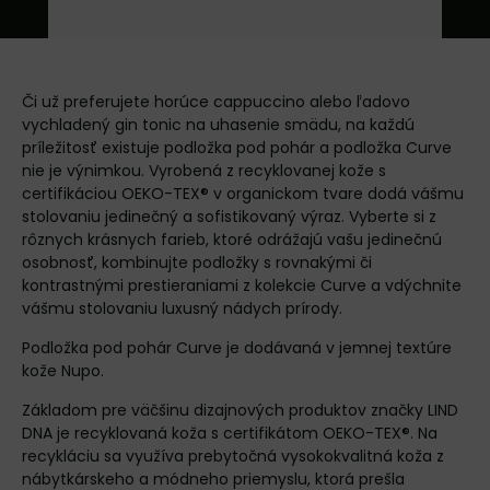
Či už preferujete horúce cappuccino alebo ľadovo
vychladený gin tonic na uhasenie smädu, na každú
príležitosť existuje podložka pod pohár a podložka Curve
nie je výnimkou. Vyrobená z recyklovanej kože s
certifikáciou OEKO-TEX® v organickom tvare dodá vášmu
stolovaniu jedinečný a sofistikovaný výraz. Vyberte si z
rôznych krásnych farieb, ktoré odrážajú vašu jedinečnú
osobnosť, kombinujte podložky s rovnakými či
kontrastnými prestieraniami z kolekcie Curve a vdýchnite
vášmu stolovaniu luxusný nádych prírody.
Podložka pod pohár Curve je dodávaná v jemnej textúre
kože Nupo.
Základom pre väčšinu dizajnových produktov značky LIND
DNA je recyklovaná koža s certifikátom OEKO-TEX®. Na
recykláciu sa využíva prebytočná vysokokvalitná koža z
nábytkárskeho a módneho priemyslu, ktorá prešla