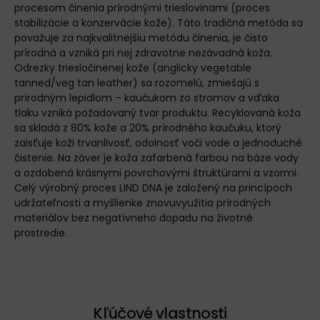
procesom činenia prírodnými trieslovinami (proces
stabilizácie a konzervácie kože). Táto tradičná metóda sa
považuje za najkvalitnejšiu metódu činenia, je čisto
prírodná a vzniká pri nej zdravotne nezávadná koža.
Odrezky triesločinenej kože (anglicky vegetable
tanned/veg tan leather) sa rozomelú, zmiešajú s
prírodným lepidlom – kaučukom zo stromov a vďaka
tlaku vzniká požadovaný tvar produktu. Recyklovaná koža
sa skladá z 80% kože a 20% prírodného kaučuku, ktorý
zaisťuje koži trvanlivosť, odolnosť voči vode a jednoduché
čistenie. Na záver je koža zafarbená farbou na báze vody
a ozdobená krásnymi povrchovými štruktúrami a vzormi.
Celý výrobný proces LIND DNA je založený na princípoch
udržateľnosti a myšlienke znovuvyužitia prírodných
materiálov bez negatívneho dopadu na životné
prostredie.
Kľúčové vlastnosti