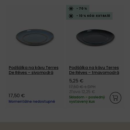
- 70 %
- 10 % KÓD: EXTRA10
Podšálka na kávu Terres
Podšálka na kávu Terres
De Rêves – sivomodrá
De Rêves – tmavomodrá
5,25 €
17,50 €
s DPH
Zľava 12,25 €
17,50 €
Skladom – posledný
Momentálne nedostupné
vystavený kus