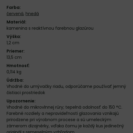
Farba:
červená
,
hnedá
Materiál:
kamenina s reaktívnou farebnou glazúrou
Výška:
1,2 cm
Priemer:
13,5 cm
Hmotnosť:
0,114 kg
Údržba:
Vhodné do umývačky riadu, odporúčame používať jemný
čistiaci prostriedok
Upozornenie:
Vhodné do mikrovlnnej rúry; tepelná odolnosť do 150 °C.
Farebné rozdiely a nepravideľnosti glazovania vznikajú
prirodzene pri výrobnom procese a sú umeleckým
zámerom dizajnérky, vďaka čomu je každý kus jedinečný
originál s remeselným vzhľadom.