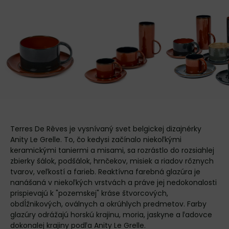
Terres De Rêves je vysnívaný svet belgickej dizajnérky
Anity Le Grelle. To, čo kedysi začínalo niekoľkými
keramickými taniermi a misami, sa rozrástlo do rozsiahlej
zbierky šálok, podšálok, hrnčekov, misiek a riadov rôznych
tvarov, veľkostí a farieb. Reaktívna farebná glazúra je
nanášaná v niekoľkých vrstvách a práve jej nedokonalosti
prispievajú k "pozemskej" kráse štvorcových,
obdĺžnikových, oválnych a okrúhlych predmetov. Farby
glazúry odrážajú horskú krajinu, moria, jaskyne a ľadovce
dokonalej krajiny podľa Anity Le Grelle.