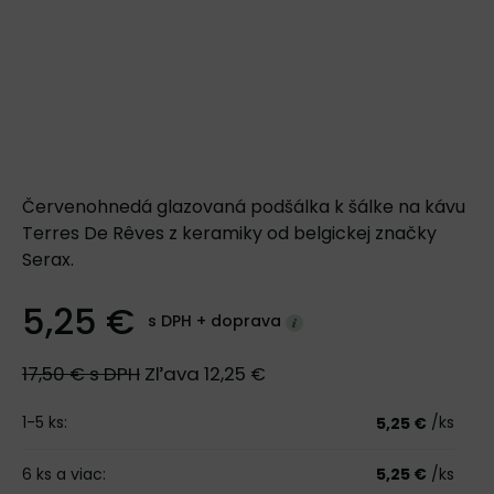
Červenohnedá glazovaná podšálka k šálke na kávu
Terres De Rêves z keramiky od belgickej značky
Serax.
5,25 €
s DPH +
doprava
17,50 €
s DPH
Zľava
12,25 €
1-5
ks:
/ks
5,25 €
6
ks
a viac
:
5,25 €
/ks