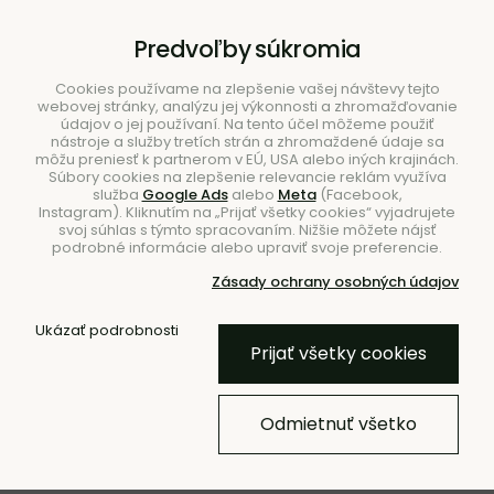
B2B
|
Showroom
|
Kontakty
Predvoľby súkromia
Cookies používame na zlepšenie vašej návštevy tejto
webovej stránky, analýzu jej výkonnosti a zhromažďovanie
údajov o jej používaní. Na tento účel môžeme použiť
nástroje a služby tretích strán a zhromaždené údaje sa
môžu preniesť k partnerom v EÚ, USA alebo iných krajinách.
Súbory cookies na zlepšenie relevancie reklám využíva
služba
Google Ads
alebo
Meta
(Facebook,
Hľadať
Instagram). Kliknutím na „Prijať všetky cookies“ vyjadrujete
svoj súhlas s týmto spracovaním. Nižšie môžete nájsť
podrobné informácie alebo upraviť svoje preferencie.
Zásady ochrany osobných údajov
Úvod
Stolovanie
Šálky
Ukázať podrobnosti
Prijať všetky cookies
- 70 %
- 10 % KÓD: EXTRA10
Podšálka na kávu Terres De
Odmietnuť všetko
Rêves – červená