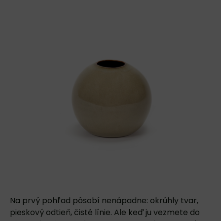
Na prvý pohľad pôsobí nenápadne: okrúhly tvar,
pieskový odtieň, čisté línie. Ale keď ju vezmete do