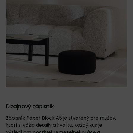
Dizajnový zápisník
Zápisník Paper Block A5
je stvorený pre mužov,
ktorí si vážia detaily a kvalitu. Každý kus je
výsledkom
poctivej remeselnej práce
a