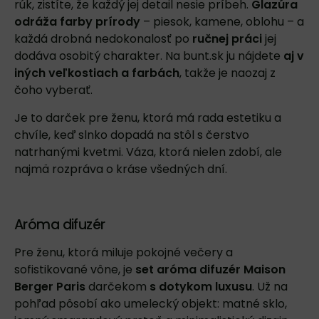
rúk, zistíte, že každý jej detail nesie príbeh.
Glazúra
odráža farby prírody
– piesok, kamene, oblohu – a
každá drobná nedokonalosť po
ručnej práci
jej
dodáva osobitý charakter. Na
bunt.sk
ju nájdete
aj v
iných veľkostiach a farbách
, takže je naozaj z
čoho vyberať.
Je to darček pre ženu, ktorá má rada estetiku a
chvíle, keď slnko dopadá na stôl s čerstvo
natrhanými kvetmi. Váza, ktorá nielen zdobí, ale
najmä rozpráva o kráse všedných dní.
Aróma difuzér
Pre ženu, ktorá miluje pokojné večery a
sofistikované vône, je
set aróma difuzér Maison
Berger Paris
darčekom
s dotykom luxusu
. Už na
pohľad pôsobí ako umelecký objekt: matné sklo,