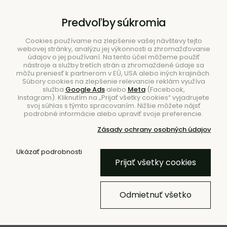
B2B
|
Showroom
|
Kontakty
Predvoľby súkromia
Cookies používame na zlepšenie vašej návštevy tejto
webovej stránky, analýzu jej výkonnosti a zhromažďovanie
údajov o jej používaní. Na tento účel môžeme použiť
nástroje a služby tretích strán a zhromaždené údaje sa
môžu preniesť k partnerom v EÚ, USA alebo iných krajinách.
Súbory cookies na zlepšenie relevancie reklám využíva
služba
Google Ads
alebo
Meta
(Facebook,
Hľadať
Instagram). Kliknutím na „Prijať všetky cookies“ vyjadrujete
svoj súhlas s týmto spracovaním. Nižšie môžete nájsť
podrobné informácie alebo upraviť svoje preferencie.
Zásady ochrany osobných údajov
Ukázať podrobnosti
Úvod
Blog
Prijať všetky cookies
Bunt radí: Tipy na
Odmietnuť všetko
vianočné darčeky