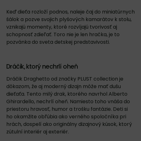
Keď dieťa rozloží podnos, naleje čaj do miniatúrnych
šálok a pozve svojich plyšových kamarátov k stolu,
vznikajú momenty, ktoré rozvíjajú tvorivosť aj
schopnosť zdieľať. Toro nie je len hračka, je to
pozvánka do sveta detskej predstavivosti.
Dráčik, ktorý nechrlí oheň
Dráčik Draghetto
od značky PLUST collection je
dôkazom, že aj moderný dizajn môže mať dušu
dieťaťa. Tento milý drak, ktorého navrhol Alberto
Ghirardello, nechrlí oheň. Namiesto toho vnáša do
priestoru hravosť, humor a trošku fantázie. Deti si
ho okamžite obľúbia ako verného spoločníka pri
hrách, dospelí ako originálny dizajnový kúsok, ktorý
zútulní interiér aj exteriér.