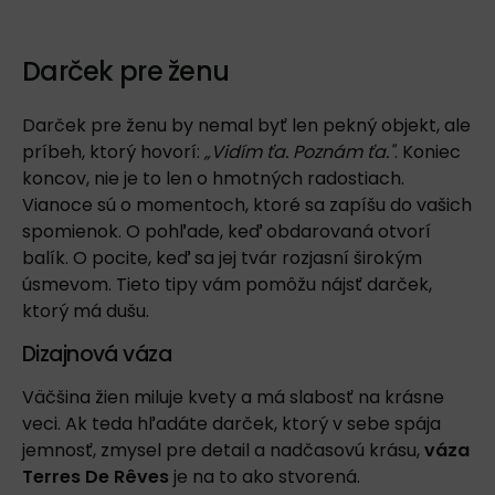
Darček pre ženu
Darček pre ženu by nemal byť len pekný objekt, ale
príbeh, ktorý hovorí:
„Vidím ťa. Poznám ťa."
. Koniec
koncov, nie je to len o hmotných radostiach.
Vianoce sú o momentoch, ktoré sa zapíšu do vašich
spomienok. O pohľade, keď obdarovaná otvorí
balík. O pocite, keď sa jej tvár rozjasní širokým
úsmevom. Tieto tipy vám pomôžu nájsť darček,
ktorý má dušu.
Dizajnová váza
Väčšina žien miluje kvety a má slabosť na krásne
veci. Ak teda hľadáte darček, ktorý v sebe spája
jemnosť, zmysel pre detail a nadčasovú krásu,
váza
Terres De Rêves
je na to ako stvorená.