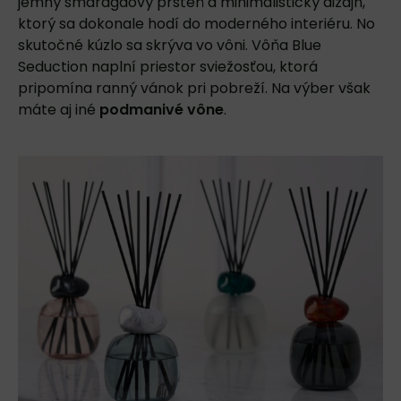
jemný smaragdový prsteň a minimalistický dizajn,
ktorý sa dokonale hodí do moderného interiéru. No
skutočné kúzlo sa skrýva vo vôni. Vôňa Blue
Seduction naplní priestor sviežosťou, ktorá
pripomína ranný vánok pri pobreží. Na výber však
máte aj iné
podmanivé vône
.