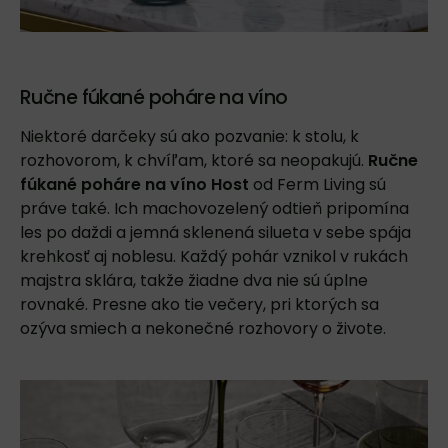
Ručne fúkané poháre na víno
Niektoré darčeky sú ako pozvanie: k stolu, k
rozhovorom, k chvíľam, ktoré sa neopakujú.
Ručne
fúkané
poháre na víno Host
od Ferm Living sú
práve také. Ich machovozelený odtieň pripomína
les po daždi a jemná sklenená silueta v sebe spája
krehkosť aj noblesu. Každý pohár vznikol v rukách
majstra sklára, takže žiadne dva nie sú úplne
rovnaké. Presne ako tie večery, pri ktorých sa
ozýva smiech a nekonečné rozhovory o živote.