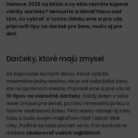
Vianoce 2025 sa blížia a vy ešte nemáte kúpené
všetky darčeky? Nemusíte si lámať hlavu nad
tým, čo vybrať. V tomto článku sme si pre vás
pripravili tipy na darček pre ženu, muža aj pre
deti.
Darčeky, ktoré majú zmysel
Ak kupovanie lacných darov, ktoré vydržia
maximálne jednu sezónu, nie je ani vaša šálka kávy,
ste na správnom mieste. Pripravili sme si pre vás až
10 tipov na vianočné darčeky
. Každý jeden v sebe
nesie zmysel pre detail, poctivú remeselnú prácu a
hlavne nadčasovú krásu. Tieto kúsky odolajú aj zubu
času a budú svojim majiteľom robiť radosť dlhé
roky. Poďme sa teda pozrieť na to, čím konkrétne
môžete
obdarovať vašich najbližších
.