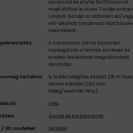
szivaccsal és enyhe tisztítószerrel,
majd öblítse le vízzel. Törölje száraz
ruhával. Kerülje az oldószert és/vag
etil-alkoholt tartalmazó tisztítósze
használatát.
gyelmeztetés:
A folyamatos, tartós közvetlen
napsugárzás a termék színének és
eredeti felületének megváltozását
okozhatja
csomag tartalma:
1x kültéri világítás készlet 2,8 m hoss
fekete kábellel (LED izzó:
hideg/neutrális fény).
llekció:
Vela
töltés:
Ápolás és karbantartás
 / 3D modellek:
Letöltés