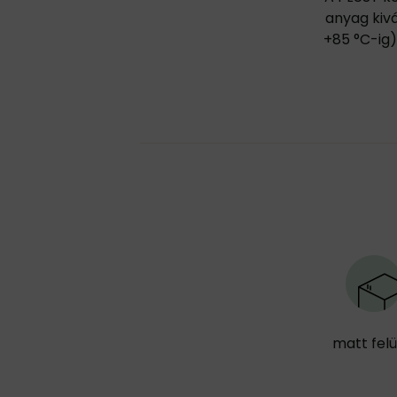
anyag kivá
+85 °C-ig)
matt felü