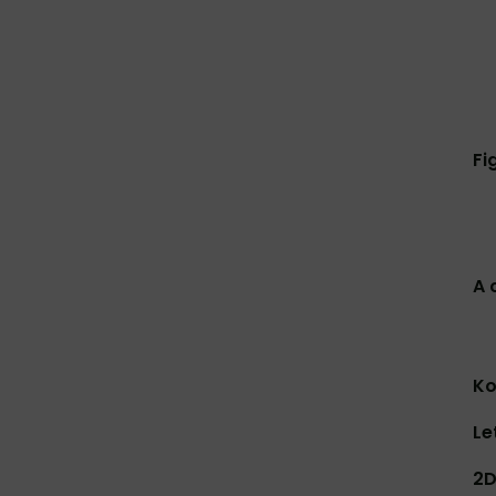
Fi
A 
Ko
Le
2D