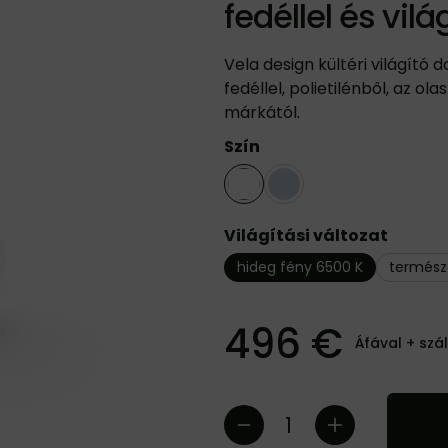
fedéllel és vilá
Vela design kültéri világító
fedéllel, polietilénből, az ol
márkától.
Szín
Világítási változat
hideg fény 6500 K
termész
496 €
Áfával +
szál