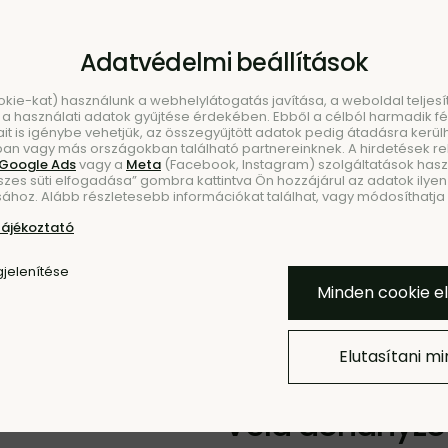
Adatvédelmi beállítások
ookie-kat) használunk a webhelylátogatás javítása, a weboldal telje
a használati adatok gyűjtése érdekében. Ebből a célból harmadik fél
ait is igénybe vehetjük, az összegyűjtött adatok pedig átadásra kerül
an vagy más országokban található partnereinknek. A hirdetések r
Google Ads
vagy a
Meta
(Facebook, Instagram) szolgáltatások haszn
szes süti elfogadása” gombra kattintva Ön hozzájárul az adatok ilyen 
KEZÉS
ÚJDO
ához. Alább részletesebb információkat találhat, vagy módosíthatja b
tájékoztató
Hozzáadás a Kedvencekh
jelenítése
Minden cookie e
Elutasítani m
ÚJDONSÁG
Vela dohányzó