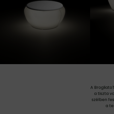
A Brogliato
a tiszta v
szélben fes
a te