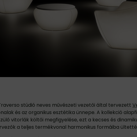
Traverso stúdió neves művészeti vezetői által tervezett
V
onalak és az organikus esztétika ünnepe. A kollekció alapfi
zülő vitorlák költői megfigyelése, ezt a kecses és dinamik
rvezők a teljes termékvonal harmonikus formáiba ültetté