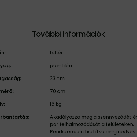
További információk
ín:
fehér
yag:
polietilén
gasság:
33 cm
mérő:
70 cm
ly:
15 kg
rbantartás:
Akadályozza meg a szennyeződés é
por felhalmozódását a felületeken.
Rendszeresen tisztítsa meg nedves