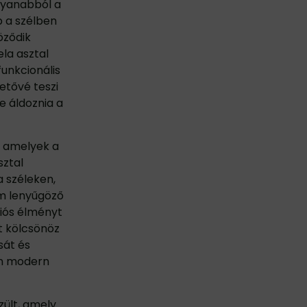
gyanabból a
b a szélben
öződik
la asztal
unkcionális
hetővé teszi
e áldoznia a
, amelyek a
sztal
 széleken,
lem lenyűgöző
ziós élményt
t kölcsönöz
sát és
en modern
zült, amely