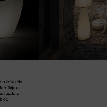
ela
kollekció
lozófiája a
us részletet
k át.