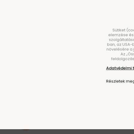
Sütiket (c
elemzése és 
szolgáltatás
ban, az USA-b
növelésére a
Az „Ös
BÚTOROK
VILÁGÍTÁS
KIEGÉSZÍTŐK
ÉT
feldolgozás
Adatvédelmi 
Kezdőlap
Bútorok
Kültéri bútorok
Részletek meg