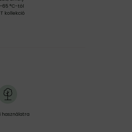
(–65 °C-tól
T kollekció
i használatra