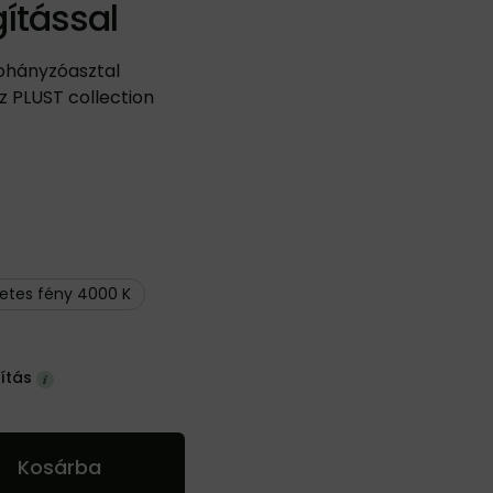
gítással
 dohányzóasztal
asz PLUST collection
etes fény 4000 K
ítás
Kosárba