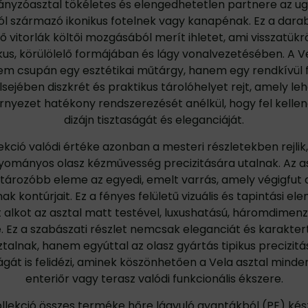
ányzóasztal tökéletes és elengedhetetlen partnere az u
ól származó ikonikus fotelnek vagy kanapénak. Ez a dara
lő vitorlák költői mozgásából merít ihletet, ami visszatükr
us, körülölelő formájában és lágy vonalvezetésében. A Ve
m csupán egy esztétikai műtárgy, hanem egy rendkívül f
lsejében diszkrét és praktikus tárolóhelyet rejt, amely le
nyezet hatékony rendszerezését anélkül, hogy fel kellen
dizájn tisztaságát és eleganciáját.
lekció valódi értéke azonban a mesteri részletekben rejlik
ományos olasz kézművesség precizitására utalnak. Az a
ározóbb eleme az egyedi, emelt varrás, amely végigfut a
nak kontúrjait. Ez a fényes felületű vizuális és tapintási e
 alkot az asztal matt testével, luxushatású, háromdimen
e. Ez a szabászati részlet nemcsak eleganciát és karakter
ztalnak, hanem egyúttal az olasz gyártás tipikus precizitá
gát is felidézi, aminek köszönhetően a Vela asztal mind
enteriőr vagy terasz valódi funkcionális ékszere.
llekció összes terméke hőre lágyuló gyantákból (PE) kés