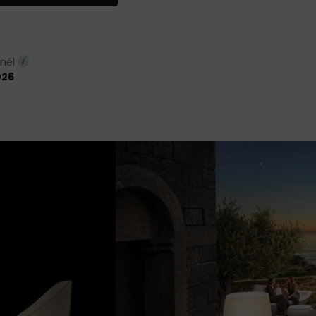
nnél
026