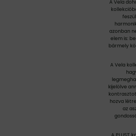
A Vela doh
kollekciób
feszü
harmonik
azonban ne
elem is: be
bármely kör
A Vela kol
hagy
legmeghat
kijelölve an
kontrasztot
hozva létr
az as
gondossá
A PLUST ko