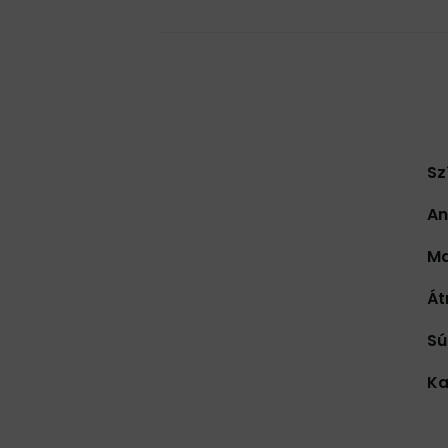
Sz
An
Ma
Át
Sú
Ka