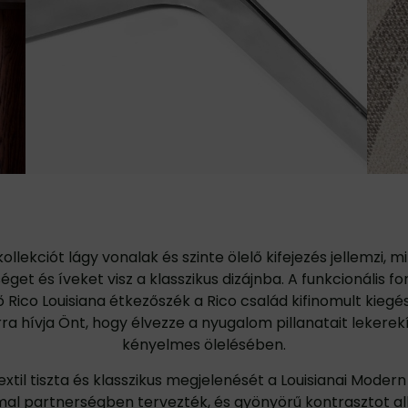
ollekciót lágy vonalak és szinte ölelő kifejezés jellemzi, 
et és íveket visz a klasszikus dizájnba. A funkcionális f
 Rico Louisiana étkezőszék a Rico család kifinomult kiegész
ra hívja Önt, hogy élvezze a nyugalom pillanatait lekerek
kényelmes ölelésében.
extil tiszta és klasszikus megjelenését a Louisianai Moder
l partnerségben tervezték, és gyönyörű kontrasztot alk