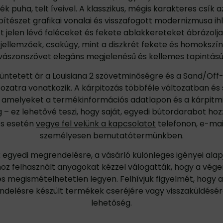
k puha, telt íveivel. A klasszikus, mégis karakteres csík a
pítészet grafikai vonalai és visszafogott modernizmusa ihl
 jelen lévő faléceket és fekete ablakkereteket ábrázolj
 jellemzőek, csakúgy, mint a diszkrét fekete és homokszín.
vászonszövet elegáns megjelenésű és kellemes tapintású
tüntetett ár a Louisiana 2 szövetminőségre és a Sand/Off
tozatra vonatkozik. A kárpitozás többféle változatban és
, amelyeket a
termékinformációs adatlapon
és a
kárpitm
 – ez lehetővé teszi, hogy saját, egyedi bútordarabot hoz
és esetén
vegye fel velünk a kapcsolatot
telefonon, e-ma
személyesen bemutatótermünkben.
 egyedi megrendelésre, a vásárló különleges igényei alapj
oz felhasznált anyagokat kézzel válogatták, hogy a vé
és megismételhetetlen legyen. Felhívjuk figyelmét, hogy a
delésre készült termékek cseréjére vagy visszaküldésér
lehetőség.