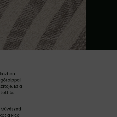
miközben
orgótalppal
ítője. Ez a
ített és
n Művészeti
ot a Rico