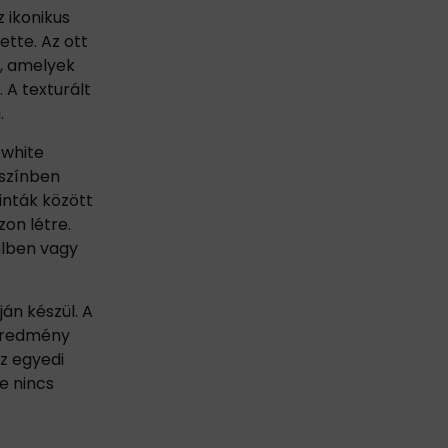
z ikonikus
ette. Az ott
a, amelyek
 A texturált
.
-white
 színben
inták között
zon létre.
ilben vagy
án készül. A
geredmény
z egyedi
e nincs