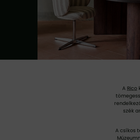
A
Rico
k
tömegesség
rendelkező
szék ar
A csíkos t
Múzeumma