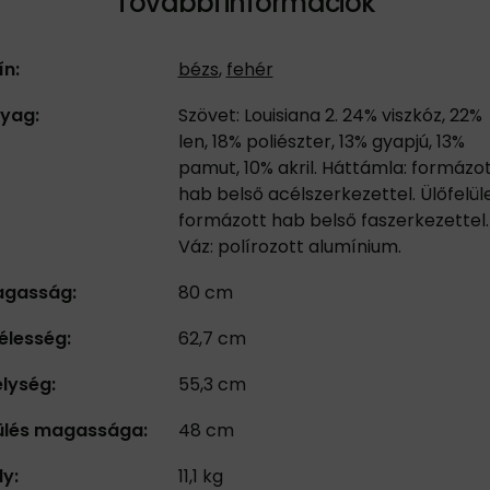
További információk
ín:
bézs
,
fehér
yag:
Szövet: Louisiana 2. 24% viszkóz, 22%
len, 18% poliészter, 13% gyapjú, 13%
pamut, 10% akril. Háttámla: formázo
hab belső acélszerkezettel. Ülőfelüle
formázott hab belső faszerkezettel.
Váz: polírozott alumínium.
gasság:
80 cm
élesség:
62,7 cm
lység:
55,3 cm
ülés magassága:
48 cm
ly:
11,1 kg