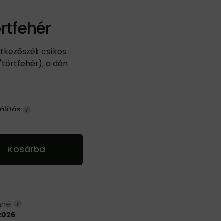
rtfehér
étkezőszék csíkos
örtfehér), a dán
álítás
Kosárba
nnél
2026