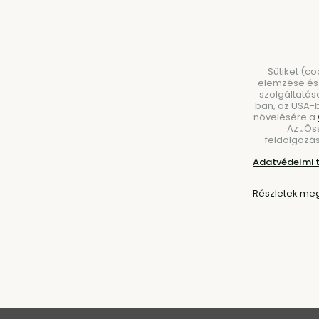
Sütiket (c
elemzése és 
szolgáltatás
ban, az USA-b
növelésére a
Az „Ös
BÚTOROK
VILÁGÍTÁS
KIEGÉSZÍTŐK
ÉT
feldolgozás
Adatvédelmi 
Kezdőlap
Bútorok
Székek
Részletek meg