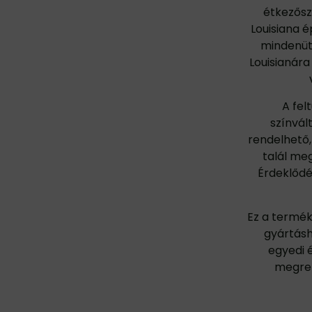
étkezőszé
Louisiana é
mindenütt
Louisianára
A fel
színvál
rendelhető
talál meg
Érdeklőd
Ez a termék
gyártásh
egyedi 
megren