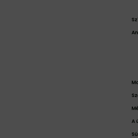
Sz
An
Ma
Sz
Mé
A 
Sú