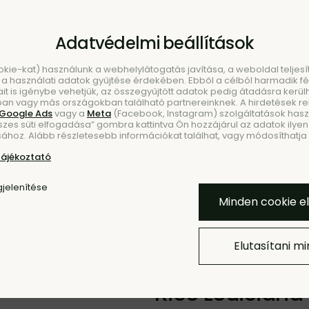
Adatvédelmi beállítások
ookie-kat) használunk a webhelylátogatás javítása, a weboldal telje
a használati adatok gyűjtése érdekében. Ebből a célból harmadik fél
ait is igénybe vehetjük, az összegyűjtött adatok pedig átadásra kerül
an vagy más országokban található partnereinknek. A hirdetések r
Google Ads
vagy a
Meta
(Facebook, Instagram) szolgáltatások haszn
szes süti elfogadása” gombra kattintva Ön hozzájárul az adatok ilyen 
KEZÉS
ÚJDO
ához. Alább részletesebb információkat találhat, vagy módosíthatja b
tájékoztató
Hozzáadás a Kedvencekh
jelenítése
Minden cookie e
Elutasítani m
ÚJDONSÁG
Rico Louisiana