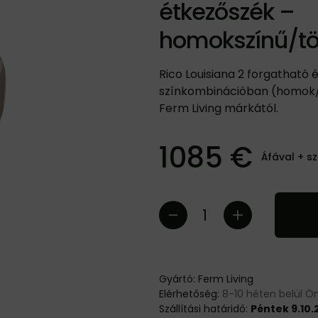
étkezőszék –
homokszínű/tö
Rico Louisiana 2 forgatható 
színkombinációban (homok/t
Ferm Living márkától.
1085 €
Áfával +
sz
Gyártó:
Ferm Living
Elérhetőség:
8-10 héten belül Ö
Szállítási határidő:
Péntek 9.10.