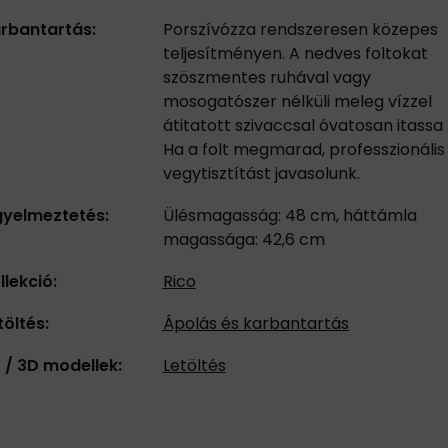
rbantartás:
Porszívózza rendszeresen közepes
teljesítményen. A nedves foltokat
szöszmentes ruhával vagy
mosogatószer nélküli meleg vízzel
átitatott szivaccsal óvatosan itassa f
Ha a folt megmarad, professzionális
vegytisztítást javasolunk.
gyelmeztetés:
Ülésmagasság: 48 cm, háttámla
magassága: 42,6 cm
llekció:
Rico
töltés:
Ápolás és karbantartás
 / 3D modellek:
Letöltés