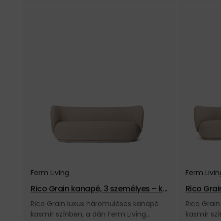
Ferm Living
Ferm Livin
Rico Grain kanapé, 3 személyes – ka
Rico Grai
smír
asmír
Rico Grain luxus háromüléses kanapé
Rico Grai
kasmír színben, a dán Ferm Living
kasmír szí