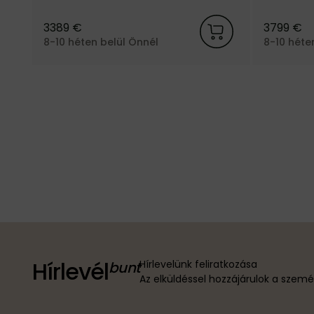
márkától.
márkától.
3389 €
3799 €
8-10 héten belül Önnél
8-10 héte
Hírlevél
Hírlevelünk feliratkozása
Az elküldéssel hozzájárulok a szem