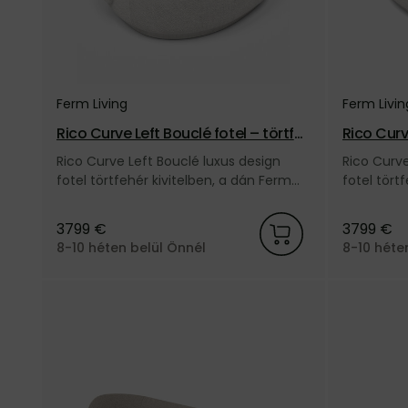
Ferm Living
Ferm Livin
Rico Curve Left Bouclé fotel – törtfe
Rico Curv
hér
ehér
Rico Curve Left Bouclé luxus design
Rico Curve
fotel törtfehér kivitelben, a dán Ferm
fotel tört
Living márkától.
Living már
3799 €
3799 €
8-10 héten belül Önnél
8-10 héte