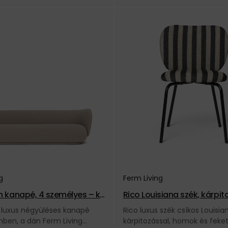
g
Ferm Living
n kanapé, 4 személyes – k
Rico Louisiana szék, kárpit
mokszínű/fekete
n luxus négyüléses kanapé
Rico luxus szék csíkos Louisia
nben, a dán Ferm Living
kárpitozással, homok és feket