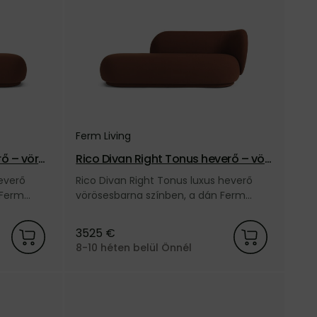
Ferm Living
rő – vörö
Rico Divan Right Tonus heverő – vör
ösesbarna
everő
Rico Divan Right Tonus luxus heverő
 Ferm
vörösesbarna színben, a dán Ferm
Living márkától.
3525 €
8-10 héten belül Önnél