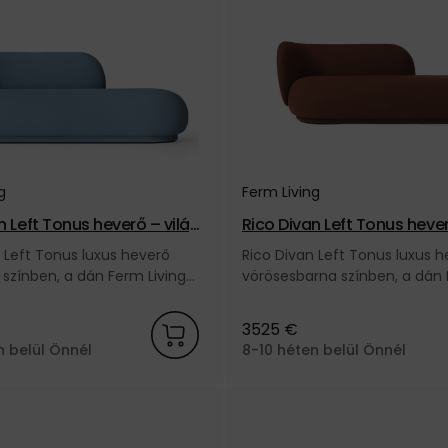
g
Ferm Living
n Left Tonus heverő – világ
Rico Divan Left Tonus heve
sesbarna
 Left Tonus luxus heverő
Rico Divan Left Tonus luxus h
 színben, a dán Ferm Living
vörösesbarna színben, a dán
Living márkától.
3525 €
n belül Önnél
8-10 héten belül Önnél