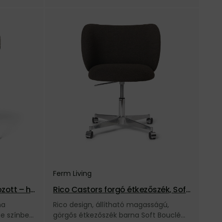
Ferm Living
ozott – ho
Rico Castors forgó étkezőszék, Soft
Bouclé – barna
na
Rico design, állítható magasságú,
e színben,
görgős étkezőszék barna Soft Bouclé