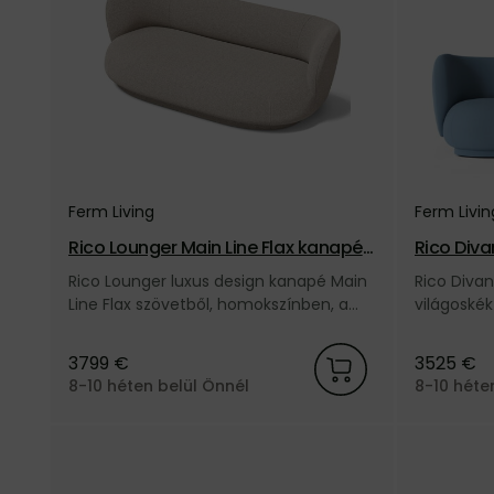
Ferm Living
Ferm Livin
Rico Lounger Main Line Flax kanapé
Rico Diva
– homokszínű
oskék
Rico Lounger luxus design kanapé Main
Rico Divan
Line Flax szövetből, homokszínben, a
világoskék
dán Ferm Living márkától.
márkától.
3799 €
3525 €
8-10 héten belül Önnél
8-10 héte