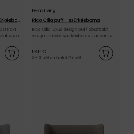
Ferm Living
zürkésbar
Rico Cilla puff – szürkésbarna
absztrakt
Rico Cilla luxus design puff absztrakt
zínben, a
virágmintával, szürkésbarna színben, a
dán Ferm Living márkától.
949 €
8-10 héten belül Önnél