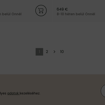
fekete fém lábakkal, a dán Fe
márkától.
649 €
n belül Önnél
8-10 héten belül Önnél
1
2
10
élyes
adatok
kezeléséhez.