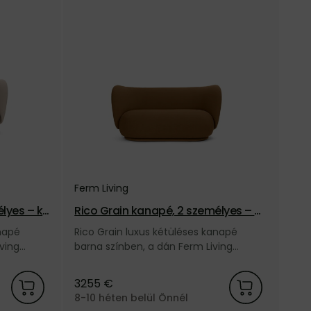
Ferm Living
élyes – ka
Rico Grain kanapé, 2 személyes – b
arna
anapé
Rico Grain luxus kétüléses kanapé
ving
barna színben, a dán Ferm Living
márkától.
3255 €
8-10 héten belül Önnél