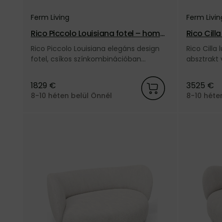
Ferm Living
Ferm Livin
Rico Piccolo Louisiana fotel – homo
Rico Cill
kszínű/törtfehér
rkésbarn
Rico Piccolo Louisiana elegáns design
Rico Cilla
fotel, csíkos színkombinációban
absztrakt 
(homok/törtfehér), a dán Ferm Living
színben, a
márkától.
1829 €
3525 €
8-10 héten belül Önnél
8-10 héte