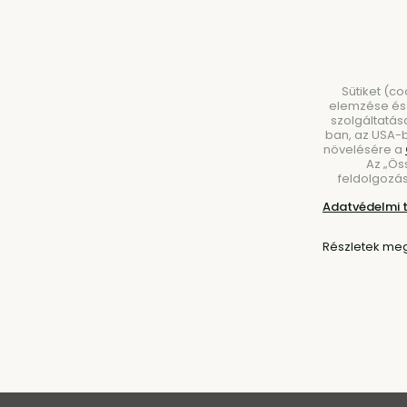
Sütiket (c
elemzése és 
szolgáltatás
ban, az USA-b
növelésére a
Az „Ös
BÚTOROK
VILÁGÍTÁS
KIEGÉSZÍTŐK
ÉT
feldolgozás
Adatvédelmi 
Részletek meg
Kezdőlap
Kollekciók
Rico Kollekció
Rico Kollekció