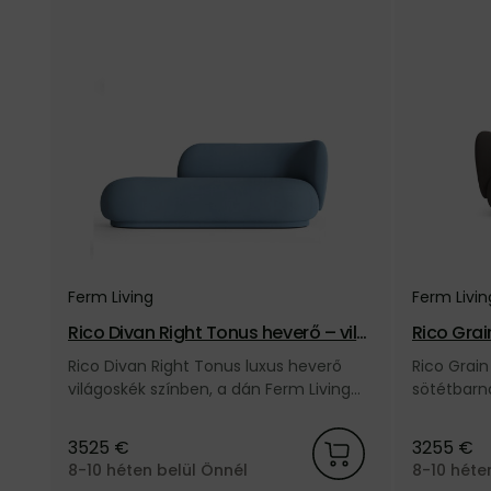
Ferm Living
Ferm Livin
Rico Divan Right Tonus heverő – vilá
Rico Grai
goskék
tétbarna
Rico Divan Right Tonus luxus heverő
Rico Grain
világoskék színben, a dán Ferm Living
sötétbarna
márkától.
márkától.
3525 €
3255 €
8-10 héten belül Önnél
8-10 héte