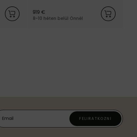
rm Living
kárpitozással, a dán Ferm Living
márkától.
919 €
8-10 héten belül Önnél
FELIRATKOZNI