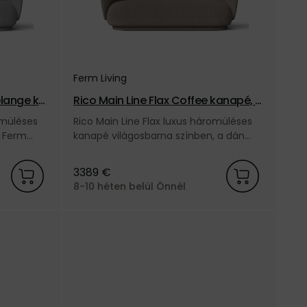
Ferm Living
elange ka
Rico Main Line Flax Coffee kanapé, 3
e
személyes – világosbarna
omüléses
Rico Main Line Flax luxus háromüléses
n Ferm
kanapé világosbarna színben, a dán
Ferm Living márkától.
3389 €
8-10 héten belül Önnél