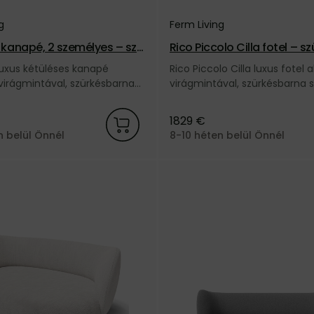
g
Ferm Living
a kanapé, 2 személyes – szü
Rico Piccolo Cilla fotel – s
a
na
 luxus kétüléses kanapé
Rico Piccolo Cilla luxus fotel 
virágmintával, szürkésbarna
virágmintával, szürkésbarna s
 dán Ferm Living márkától.
dán Ferm Living márkától.
1829 €
n belül Önnél
8-10 héten belül Önnél