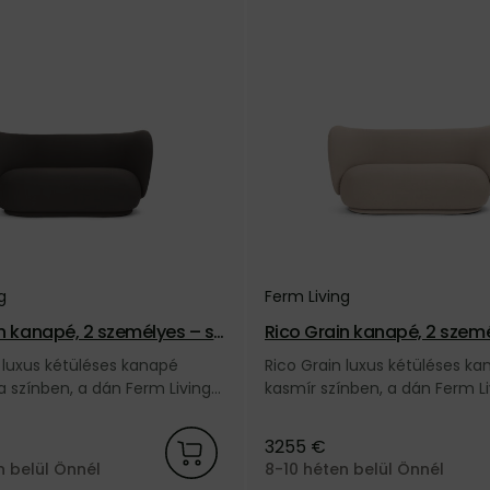
g
Ferm Living
n kanapé, 2 személyes – sö
Rico Grain kanapé, 2 szem
smír
 luxus kétüléses kanapé
Rico Grain luxus kétüléses k
 színben, a dán Ferm Living
kasmír színben, a dán Ferm Li
márkától.
3255 €
n belül Önnél
8-10 héten belül Önnél