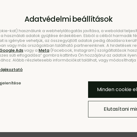
Adatvédelmi beállítások
ookie-kat) használunk a webhelylátogatás javítása, a weboldal telje
a használati adatok gyűjtése érdekében. Ebből a célból harmadik fél
ait is igénybe vehetjük, az összegyűjtött adatok pedig átadásra kerül
an vagy más országokban található partnereinknek. A hirdetések r
Google Ads
vagy a
Meta
(Facebook, Instagram) szolgáltatások haszn
szes süti elfogadása” gombra kattintva Ön hozzájárul az adatok ilyen 
KEZÉS
ÚJDONSÁ
ához. Alább részletesebb információkat találhat, vagy módosíthatja b
tájékoztató
jelenítése
Minden cookie e
Elutasítani m