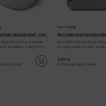
g
Ferm Living
e Right Bouclé fotel – törtf
Rico Main Line Flax Navy M
napé, 3 személyes – szürk
 Right Bouclé luxus design
Rico Main Line Flax luxus hár
fehér kivitelben, a dán Ferm
kanapé szürke színben, a dá
kától.
Living márkától.
3389 €
n belül Önnél
8-10 héten belül Önnél