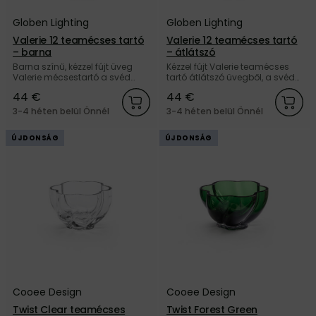
Globen Lighting
Globen Lighting
Valerie 12 teamécses tartó
Valerie 12 teamécses tartó
– barna
– átlátszó
Barna színű, kézzel fújt üveg
Kézzel fújt Valerie teamécses
Valerie mécsestartó a svéd
tartó átlátszó üvegből, a svéd
Globen Lighting márkától.
Globen Lighting márkától.
44 €
44 €
3-4 héten belül Önnél
3-4 héten belül Önnél
ÚJDONSÁG
ÚJDONSÁG
Cooee Design
Cooee Design
Twist Clear teamécses
Twist Forest Green