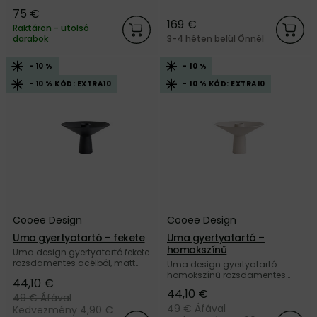
szabálytalan felülettel, a
travertinből, a dán Ferm Living
75 €
Normann Copenhagen
márkától.
169 €
márkától.
Raktáron - utolsó
darabok
3-4 héten belül Önnél
- 10 %
- 10 %
- 10 % KÓD: EXTRA10
- 10 % KÓD: EXTRA10
Cooee Design
Cooee Design
Uma gyertyatartó – fekete
Uma gyertyatartó –
homokszínű
Uma design gyertyatartó fekete
rozsdamentes acélból, matt
Uma design gyertyatartó
felülettel, a svéd Cooee Design
homokszínű rozsdamentes
44,10 €
márkától.
acélból, matt felülettel, a svéd
44,10 €
Cooee Design márkától.
49 €
Áfával
49 €
Áfával
Kedvezmény 4,90 €