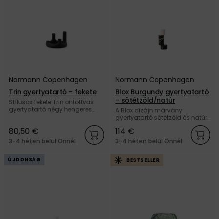
Normann Copenhagen
Normann Copenhagen
Trin gyertyatartó – fekete
Blox Burgundy gyertyatartó
– sötétzöld/natúr
Stílusos fekete Trin öntöttvas
gyertyatartó négy hengeres
A Blox dizájn márvány
gyertyatartó kehellyel a dán
gyertyatartó sötétzöld és natúr
Normann Copenhagen
színek kombinációjában a dán
80,50 €
114 €
márkától.
Normann Copenhagen
márkától.
3-4 héten belül Önnél
3-4 héten belül Önnél
ÚJDONSÁG
BESTSELLER