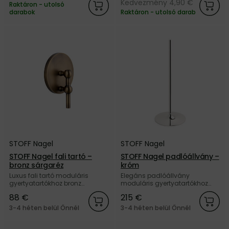
Kedvezmény 4,90 €
Raktáron - utolsó
darabok
Raktáron - utolsó darab
STOFF Nagel
STOFF Nagel
STOFF Nagel fali tartó –
STOFF Nagel padlóállvány –
bronz sárgaréz
króm
Luxus fali tartó moduláris
Elegáns padlóállvány
gyertyatartókhoz bronz
moduláris gyertyatartókhoz
sárgarézből, a dán STOFF
króm színű kivitelben, a dán
88 €
215 €
Nagel márkától.
STOFF Nagel márkától.
3-4 héten belül Önnél
3-4 héten belül Önnél