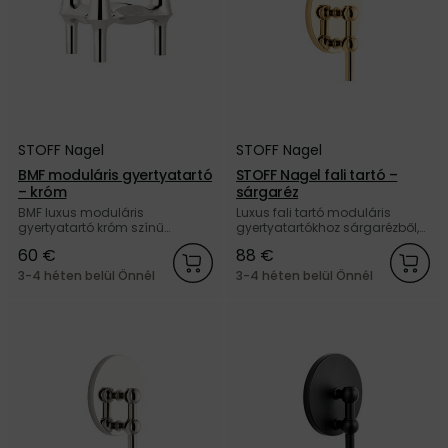
STOFF Nagel
STOFF Nagel
BMF moduláris gyertyatartó
STOFF Nagel fali tartó –
– króm
sárgaréz
BMF luxus moduláris
Luxus fali tartó moduláris
gyertyatartó króm színű
gyertyatartókhoz sárgarézből,
kivitelben, a dán STOFF Nagel
a dán STOFF Nagel márkától.
60 €
88 €
márkától.
3-4 héten belül Önnél
3-4 héten belül Önnél