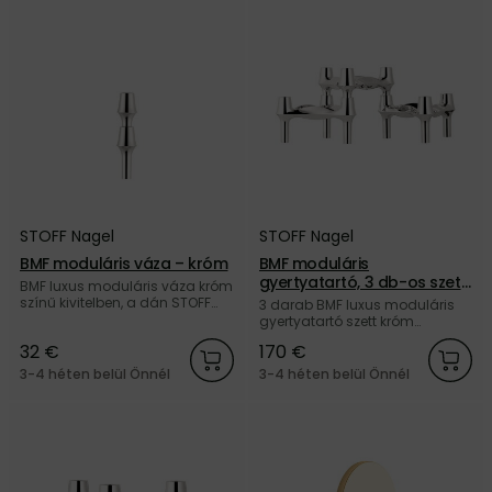
STOFF Nagel
STOFF Nagel
BMF moduláris váza – króm
BMF moduláris
gyertyatartó, 3 db-os szett
BMF luxus moduláris váza króm
– króm
színű kivitelben, a dán STOFF
3 darab BMF luxus moduláris
Nagel márkától.
gyertyatartó szett króm
kivitelben, a dán STOFF Nagel
32 €
170 €
márkától.
3-4 héten belül Önnél
3-4 héten belül Önnél