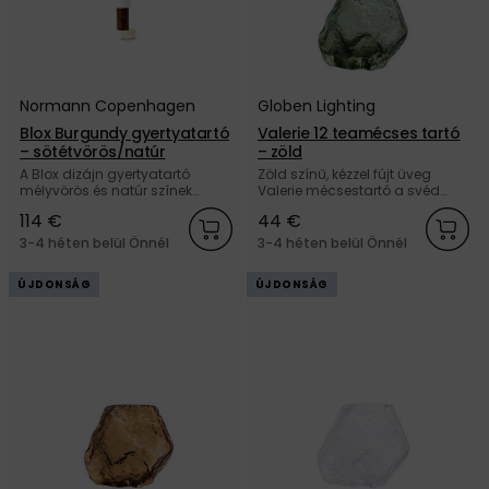
Normann Copenhagen
Globen Lighting
Blox Burgundy gyertyatartó
Valerie 12 teamécses tartó
– sötétvörös/natúr
– zöld
A Blox dizájn gyertyatartó
Zöld színű, kézzel fújt üveg
mélyvörös és natúr színek
Valerie mécsestartó a svéd
kombinációjában, márványból
Globen Lighting márkától.
114 €
44 €
és travertinből a dán Normann
Copenhagen márkától.
3-4 héten belül Önnél
3-4 héten belül Önnél
ÚJDONSÁG
ÚJDONSÁG