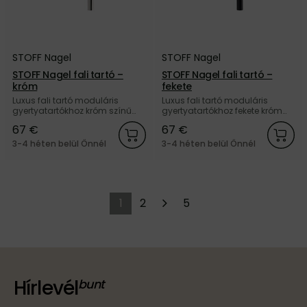
STOFF Nagel
STOFF Nagel
STOFF Nagel fali tartó –
STOFF Nagel fali tartó –
króm
fekete
Luxus fali tartó moduláris
Luxus fali tartó moduláris
gyertyatartókhoz króm színű
gyertyatartókhoz fekete króm
kivitelben, a dán STOFF Nagel
kivitelben, a dán STOFF Nagel
67 €
67 €
márkától.
márkától.
3-4 héten belül Önnél
3-4 héten belül Önnél
1
2
5
Hírlevél