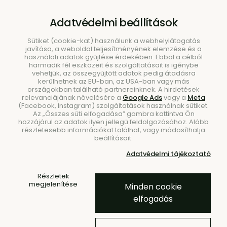
B2B
|
Showroom
|
Kapcsolat
Adatvédelmi beállítások
Sütiket (cookie-kat) használunk a webhelylátogatás
javítása, a weboldal teljesítményének elemzése és a
használati adatok gyűjtése érdekében. Ebből a célból
harmadik fél eszközeit és szolgáltatásait is igénybe
vehetjük, az összegyűjtött adatok pedig átadásra
kerülhetnek az EU-ban, az USA-ban vagy más
országokban található partnereinknek. A hirdetések
Keresés
relevanciájának növelésére a
Google Ads
vagy a
Meta
(Facebook, Instagram) szolgáltatások használnak sütiket.
Az „Összes süti elfogadása” gombra kattintva Ön
hozzájárul az adatok ilyen jellegű feldolgozásához. Alább
részletesebb információkat találhat, vagy módosíthatja
beállításait.
Adatvédelmi tájékoztató
Kezdőlap
Kiegészítők
Gyertyatartók és gyertyák
Gyertyatartók
Részletek
gyertyatartók
megjelenítése
Minden cookie
elfogadás
A BUNT.sk kínálatában található design gyertyatartókat és
gyertyákat leginkább a sokszínűség jellemzi – formák,