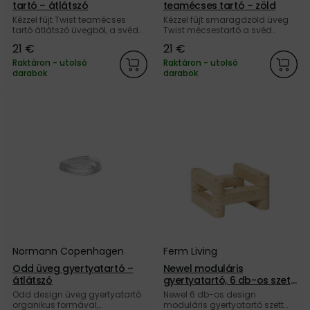
tartó – átlátszó
teamécses tartó – zöld
Kézzel fújt Twist teamécses
Kézzel fújt smaragdzöld üveg
tartó átlátszó üvegből, a svéd
Twist mécsestartó a svéd
Cooee Design márkától.
Cooee Design márkától.
21 €
21 €
Raktáron - utolsó
Raktáron - utolsó
darabok
darabok
Normann Copenhagen
Ferm Living
Odd üveg gyertyatartó –
Newel moduláris
átlátszó
gyertyatartó, 6 db-os szett
– travertin
Odd design üveg gyertyatartó
Newel 6 db-os design
organikus formával,
moduláris gyertyatartó szett