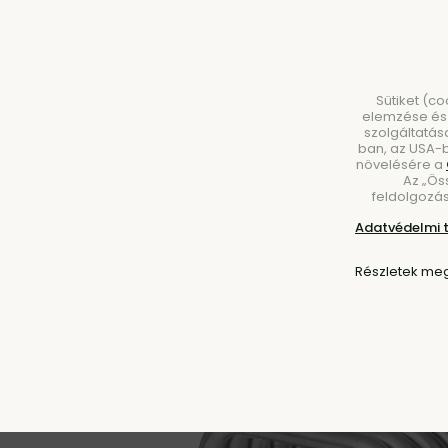
Sütiket (c
elemzése és 
szolgáltatás
ban, az USA-b
növelésére a
Az „Ös
BÚTOROK
VILÁGÍTÁS
KIEGÉSZÍTŐK
ÉT
feldolgozás
Adatvédelmi 
Kezdőlap
Bútorok
Székek
Padok
Részletek meg