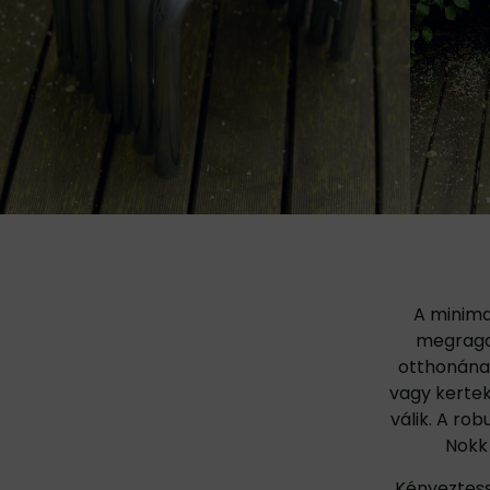
A minimal
megragad
otthonának
vagy kertek
válik. A ro
Nokk 
Kényeztess