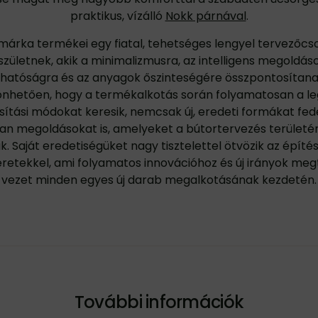
praktikus, vízálló
Nokk párnával
.
árka termékei egy fiatal, tehetséges lengyel tervezőcs
 születnek, akik a minimalizmusra, az intelligens megoldáso
thatóságra és az anyagok őszinteségére összpontosítana
nhetően, hogy a termékalkotás során folyamatosan a l
ítási módokat keresik, nemcsak új, eredeti formákat fede
an megoldásokat is, amelyeket a bútortervezés terület
. Saját eredetiségüket nagy tisztelettel ötvözik az épít
eretekkel, ami folyamatos innovációhoz és új irányok meg
vezet minden egyes új darab megalkotásának kezdetén.
További információk