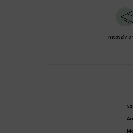
masszív a
Sz
An
Ma