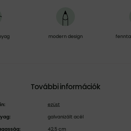
nyag
modern design
fennta
További információk
ín:
ezüst
yag:
galvanizált acél
gasság:
42,5 cm