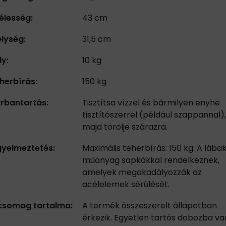
élesség:
43 cm
lység:
31,5 cm
ly:
10 kg
herbírás:
150 kg
rbantartás:
Tisztítsa vízzel és bármilyen enyhe
tisztítószerrel (például szappannal),
majd törölje szárazra.
gyelmeztetés:
Maximális teherbírás: 150 kg. A lába
műanyag sapkákkal rendelkeznek,
amelyek megakadályozzák az
acélelemek sérülését.
csomag tartalma:
A termék összeszerelt állapotban
érkezik. Egyetlen tartós dobozba va