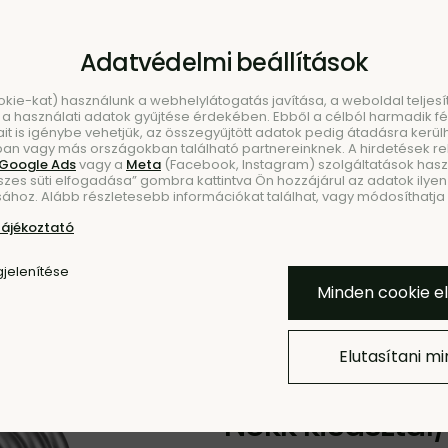
Adatvédelmi beállítások
ookie-kat) használunk a webhelylátogatás javítása, a weboldal telje
a használati adatok gyűjtése érdekében. Ebből a célból harmadik fél
ait is igénybe vehetjük, az összegyűjtött adatok pedig átadásra kerül
an vagy más országokban található partnereinknek. A hirdetések r
Google Ads
vagy a
Meta
(Facebook, Instagram) szolgáltatások haszn
szes süti elfogadása” gombra kattintva Ön hozzájárul az adatok ilyen 
KEZÉS
ÚJDO
ához. Alább részletesebb információkat találhat, vagy módosíthatja b
tájékoztató
Hozzáadás a Kedvencekh
jelenítése
Minden cookie e
Elutasítani m
3 ÉV EXTRA GYÁRTÁSI GARAN
Nokk kisasztal/