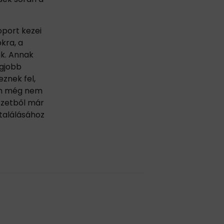
oport kezei
kra, a
k. Annak
egjobb
znek fel,
én még nem
észetből már
találásához