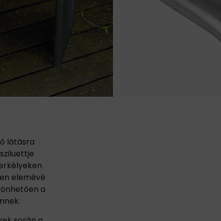
ső látásra
ziluettje
 erkélyeken
tlen elemévé
szönhetően a
Önnek.
sek során a