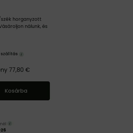
l/szék horganyzott
ásároljon nálunk, és
szálítás
ény
77,80 €
Kosárba
nnél
026