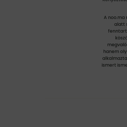
A noo.ma m
alatt
fenntar
köszö
megvalós
hanem oly
alkalmaztak
ismert ism