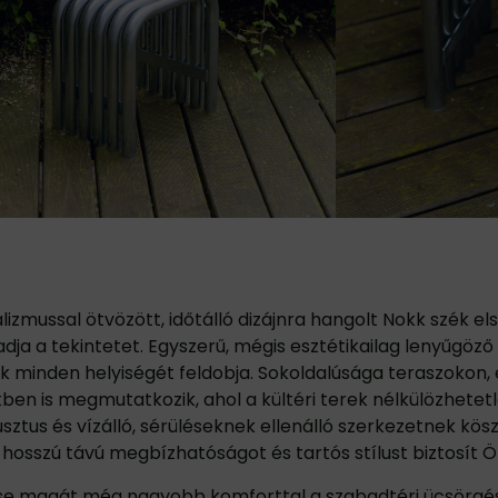
izmussal ötvözött, időtálló dizájnra hangolt Nokk szék el
ja a tekintetet. Egyszerű, mégis esztétikailag lenyűgöző s
 minden helyiségét feldobja. Sokoldalúsága teraszokon,
ben is megmutatkozik, ahol a kültéri terek nélkülözhete
busztus és vízálló, sérüléseknek ellenálló szerkezetnek kö
hosszú távú megbízhatóságot és tartós stílust biztosít 
e magát még nagyobb komforttal a szabadtéri ücsörgé