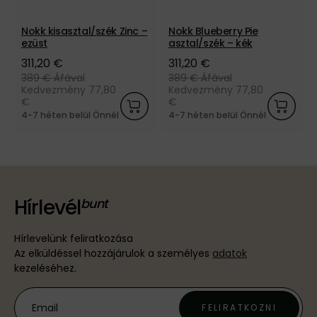
Nokk kisasztal/szék Zinc –
Nokk Blueberry Pie
ezüst
asztal/szék – kék
311,20 €
311,20 €
389 €
Áfával
389 €
Áfával
Kedvezmény 77,80
Kedvezmény 77,80
€
€
4-7 héten belül Önnél
4-7 héten belül Önnél
Hírlevél
Hírlevelünk feliratkozása
Az elküldéssel hozzájárulok a személyes
adatok
kezeléséhez.
FELIRATKOZNI