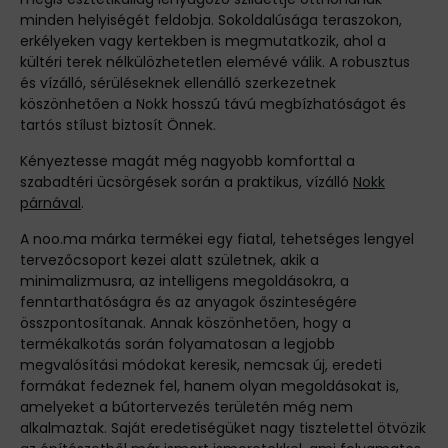
minden helyiségét feldobja. Sokoldalúsága teraszokon,
erkélyeken vagy kertekben is megmutatkozik, ahol a
kültéri terek nélkülözhetetlen elemévé válik. A robusztus
és vízálló, sérüléseknek ellenálló szerkezetnek
köszönhetően a Nokk hosszú távú megbízhatóságot és
tartós stílust biztosít Önnek.
Kényeztesse magát még nagyobb komforttal a
szabadtéri ücsörgések során a praktikus, vízálló
Nokk
párnával
.
A noo.ma márka termékei egy fiatal, tehetséges lengyel
tervezőcsoport kezei alatt születnek, akik a
minimalizmusra, az intelligens megoldásokra, a
fenntarthatóságra és az anyagok őszinteségére
összpontosítanak. Annak köszönhetően, hogy a
termékalkotás során folyamatosan a legjobb
megvalósítási módokat keresik, nemcsak új, eredeti
formákat fedeznek fel, hanem olyan megoldásokat is,
amelyeket a bútortervezés területén még nem
alkalmaztak. Saját eredetiségüket nagy tisztelettel ötvözik