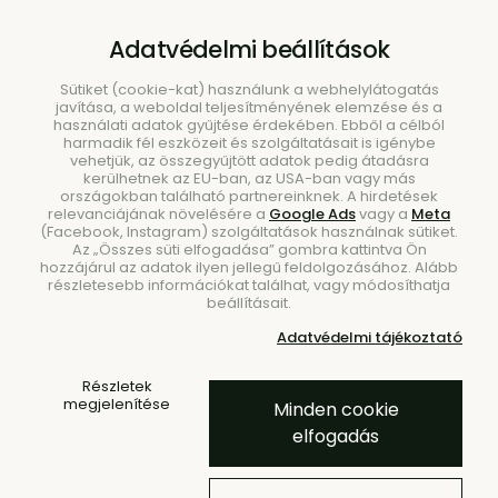
B2B
|
Showroom
|
Kapcsolat
Adatvédelmi beállítások
Sütiket (cookie-kat) használunk a webhelylátogatás
javítása, a weboldal teljesítményének elemzése és a
használati adatok gyűjtése érdekében. Ebből a célból
harmadik fél eszközeit és szolgáltatásait is igénybe
vehetjük, az összegyűjtött adatok pedig átadásra
kerülhetnek az EU-ban, az USA-ban vagy más
országokban található partnereinknek. A hirdetések
Keresés
relevanciájának növelésére a
Google Ads
vagy a
Meta
(Facebook, Instagram) szolgáltatások használnak sütiket.
Az „Összes süti elfogadása” gombra kattintva Ön
hozzájárul az adatok ilyen jellegű feldolgozásához. Alább
részletesebb információkat találhat, vagy módosíthatja
beállításait.
Kezdőlap
Bútorok
Székek
Padok
Adatvédelmi tájékoztató
3 ÉV EXTRA GYÁRTÁSI GARANCIA
BESTSELLER
Részletek
megjelenítése
Minden cookie
Nokk kisasztal/szék Forest
elfogadás
Green – zöld