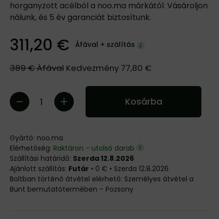
horganyzott acélból a noo.ma márkától. Vásároljon
nálunk, és 5 év garanciát biztosítunk.
311,20 €
Áfával +
szálítás
389 €
Áfával
Kedvezmény
77,80 €
Kosárba
Gyártó:
noo.ma
Elérhetőség:
Raktáron - utolsó darab
Szállítási határidő:
Szerda 12.8.2026
Futár
•
0 €
•
Szerda
12.8.2026
Személyes átvétel a
Bunt bemutatótermében – Pozsony