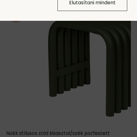
Elutasítani mindent
Nokk stílusos zöld kisasztal/szék porfestett