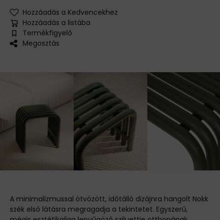
Hozzáadás a Kedvencekhez
Hozzáadás a listába
Termékfigyelő
Megosztás
A minimalizmussal ötvözött, időtálló dizájnra hangolt Nokk
szék első látásra megragadja a tekintetet. Egyszerű,
mégis esztétikailag lenyűgöző sziluettje otthonának