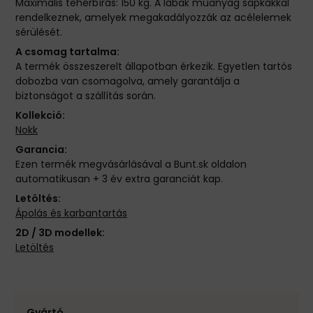
Maximális teherbírás: 150 kg. A lábak műanyag sapkákkal
rendelkeznek, amelyek megakadályozzák az acélelemek
sérülését.
A csomag tartalma:
A termék összeszerelt állapotban érkezik. Egyetlen tartós
dobozba van csomagolva, amely garantálja a
biztonságot a szállítás során.
Kollekció:
Nokk
Garancia:
Ezen termék megvásárlásával a Bunt.sk oldalon
automatikusan + 3 év extra garanciát kap.
Letöltés:
Ápolás és karbantartás
2D / 3D modellek:
Letöltés
Gyártó