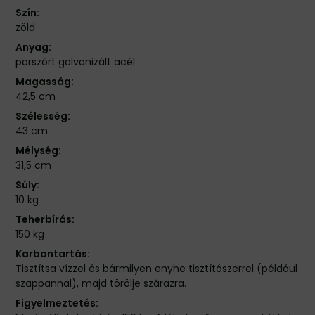
Szín:
zöld
Anyag:
porszórt galvanizált acél
Magasság:
42,5 cm
Szélesség:
43 cm
Mélység:
31,5 cm
Súly:
10 kg
Teherbírás:
150 kg
Karbantartás:
Tisztítsa vízzel és bármilyen enyhe tisztítószerrel (például
szappannal), majd törölje szárazra.
Figyelmeztetés: