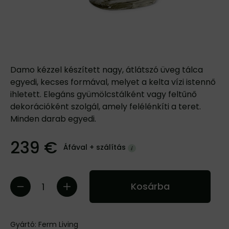
Damo kézzel készített nagy, átlátszó üveg tálca
egyedi, kecses formával, melyet a kelta vízi istennő
ihletett. Elegáns gyümölcstálként vagy feltűnő
dekorációként szolgál, amely felélénkíti a teret.
Minden darab egyedi.
239 €
Áfával +
szálítás
Kosárba
Gyártó:
Ferm Living