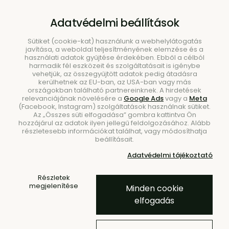
B2B
|
Showroom
|
Kapcsolat
Adatvédelmi beállítások
Sütiket (cookie-kat) használunk a webhelylátogatás
javítása, a weboldal teljesítményének elemzése és a
használati adatok gyűjtése érdekében. Ebből a célból
harmadik fél eszközeit és szolgáltatásait is igénybe
vehetjük, az összegyűjtött adatok pedig átadásra
kerülhetnek az EU-ban, az USA-ban vagy más
országokban található partnereinknek. A hirdetések
Keresés
relevanciájának növelésére a
Google Ads
vagy a
Meta
(Facebook, Instagram) szolgáltatások használnak sütiket.
Az „Összes süti elfogadása” gombra kattintva Ön
hozzájárul az adatok ilyen jellegű feldolgozásához. Alább
részletesebb információkat találhat, vagy módosíthatja
beállításait.
Kezdőlap
Étkezés
Tálcák
Adatvédelmi tájékoztató
Damo Centrepiece üveg tálca,
Részletek
nagy – átlátszó
megjelenítése
Minden cookie
elfogadás