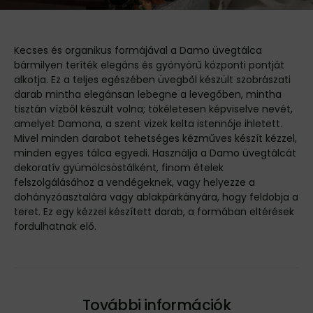
Kecses és organikus formájával a Damo üvegtálca
bármilyen teríték elegáns és gyönyörű központi pontját
alkotja. Ez a teljes egészében üvegből készült szobrászati
darab mintha elegánsan lebegne a levegőben, mintha
tisztán vízből készült volna; tökéletesen képviselve nevét,
amelyet Damona, a szent vizek kelta istennője ihletett.
Mivel minden darabot tehetséges kézműves készít kézzel,
minden egyes tálca egyedi. Használja a Damo üvegtálcát
dekoratív gyümölcsöstálként, finom ételek
felszolgálásához a vendégeknek, vagy helyezze a
dohányzóasztalára vagy ablakpárkányára, hogy feldobja a
teret. Ez egy kézzel készített darab, a formában eltérések
fordulhatnak elő.
További információk