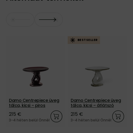
BESTSELLER
Damo Centrepiece üveg
Damo Centrepiece üveg
tálca, kicsi – piros
tálca, kicsi – átlátszó
215 €
215 €
3-4 héten belül Önnél
3-4 héten belül Önnél