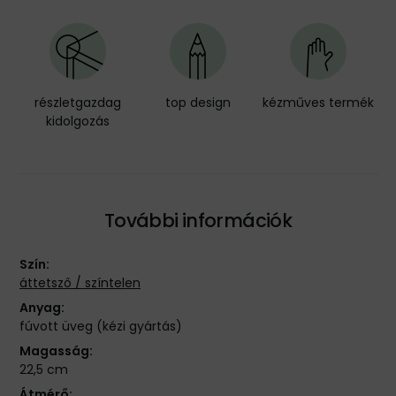
részletgazdag
top design
kézműves termék
kidolgozás
További információk
Szín:
áttetsző / színtelen
Anyag:
fúvott üveg (kézi gyártás)
Magasság:
22,5 cm
Átmérő: