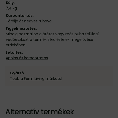
Súly:
7,4 kg
Karbantartás:
Törölje át nedves ruhával
Figyelmeztetés:
Mindig használjon alátétet vagy más puha felületű
védőeszközt a termék sérülésének megelőzése
érdekében.
Letöltés:
Ápolás és karbantartás
Gyártó
Több a Ferm Living márkától
Alternatív termékek