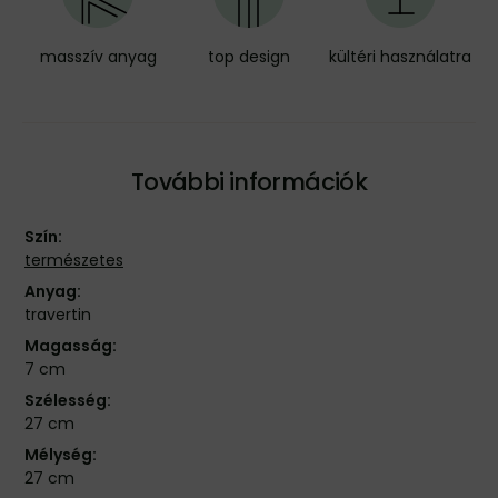
masszív anyag
top design
kültéri használatra
További információk
Szín:
természetes
Anyag:
travertin
Magasság:
7 cm
Szélesség:
27 cm
Mélység:
27 cm