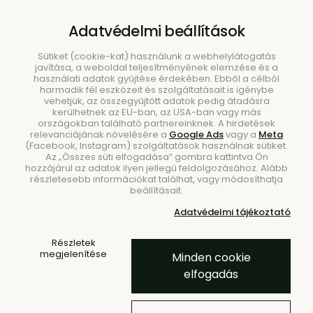
B2B
|
Showroom
|
Kapcsolat
Adatvédelmi beállítások
Sütiket (cookie-kat) használunk a webhelylátogatás
javítása, a weboldal teljesítményének elemzése és a
használati adatok gyűjtése érdekében. Ebből a célból
harmadik fél eszközeit és szolgáltatásait is igénybe
vehetjük, az összegyűjtött adatok pedig átadásra
kerülhetnek az EU-ban, az USA-ban vagy más
országokban található partnereinknek. A hirdetések
Keresés
relevanciájának növelésére a
Google Ads
vagy a
Meta
(Facebook, Instagram) szolgáltatások használnak sütiket.
Az „Összes süti elfogadása” gombra kattintva Ön
hozzájárul az adatok ilyen jellegű feldolgozásához. Alább
részletesebb információkat találhat, vagy módosíthatja
beállításait.
Kezdőlap
Kiegészítők
Tálak
Adatvédelmi tájékoztató
Hew tál, alacsony – travertin
Részletek
megjelenítése
Minden cookie
elfogadás