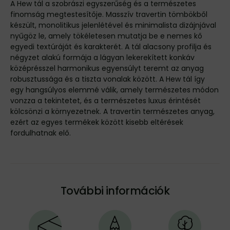
A Hew tál a szobrászi egyszerűség és a természetes
finomság megtestesítője. Masszív travertin tömbökből
készült, monolitikus jelenlétével és minimalista dizájnjával
nyűgöz le, amely tökéletesen mutatja be e nemes kő
egyedi textúráját és karakterét. A tál alacsony profilja és
négyzet alakú formája a lágyan lekerekített konkáv
középrésszel harmonikus egyensúlyt teremt az anyag
robusztussága és a tiszta vonalak között. A Hew tál így
egy hangsúlyos elemmé válik, amely természetes módon
vonzza a tekintetet, és a természetes luxus érintését
kölcsönzi a környezetnek. A travertin természetes anyag,
ezért az egyes termékek között kisebb eltérések
fordulhatnak elő.
További információk