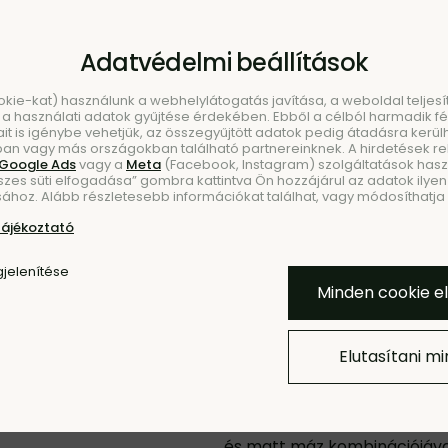
Adatvédelmi beállítások
ookie-kat) használunk a webhelylátogatás javítása, a weboldal telje
a használati adatok gyűjtése érdekében. Ebből a célból harmadik fél
ait is igénybe vehetjük, az összegyűjtött adatok pedig átadásra kerül
an vagy más országokban található partnereinknek. A hirdetések r
Google Ads
vagy a
Meta
(Facebook, Instagram) szolgáltatások haszn
szes süti elfogadása” gombra kattintva Ön hozzájárul az adatok ilyen 
KEZÉS
ÚJDO
ához. Alább részletesebb információkat találhat, vagy módosíthatja b
tájékoztató
Hozzáadás a Kedvencekh
jelenítése
Minden cookie e
Elutasítani m
Nium tál, kicsi 
Nium kicsi kőedény tál törtf
és matt máz kombinációjával