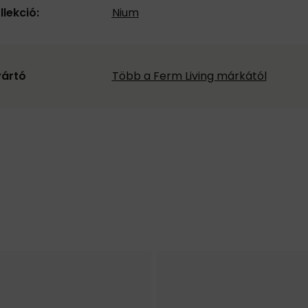
llekció:
Nium
ártó
Több a Ferm Living márkától