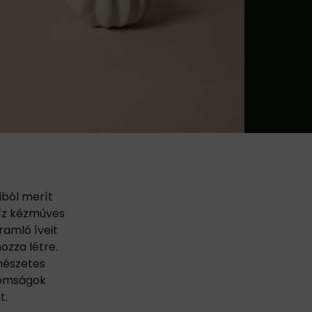
iból merít
cíz kézműves
ramló íveit
ozza létre.
mészetes
inomságok
t.