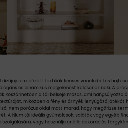
l dizájnja a redőzött textíliák kecses vonalaiból és hajtása
i elegáns és dinamikus megjelenést kölcsönöz neki. A pre
k köszönhetően a tál belseje mázas, ami hangsúlyozza á
textúráját, miközben a fény és árnyék lenyűgöző játékát h
ülső, nem porózus oldal matt marad, hogy megőrizze ter
ét. A Nium tál ideális gyümölcsök, saláták vagy egyéb f
elszolgálására, vagy használja önálló dekorációs tárgykén