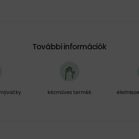
További információk
umývačky
kézműves termék
élelmisze