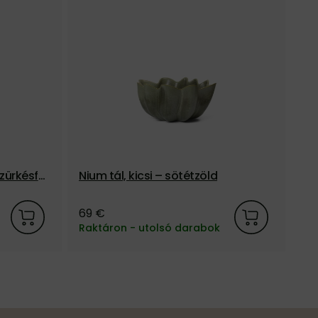
szürkésfe
Nium tál, kicsi – sötétzöld
Ni
69 €
13
Raktáron - utolsó darabok
3-