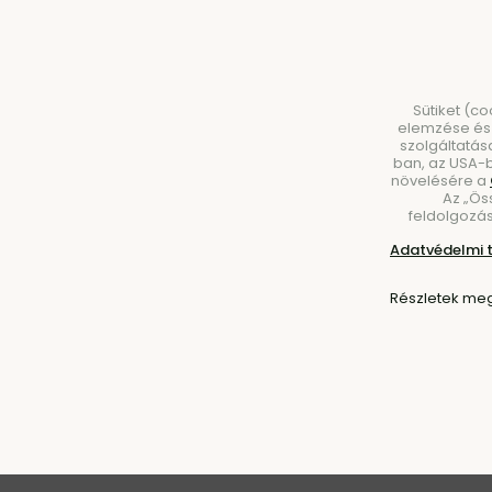
Sütiket (c
elemzése és 
szolgáltatás
ban, az USA-b
növelésére a
Az „Ös
BÚTOROK
VILÁGÍTÁS
KIEGÉSZÍTŐK
ÉT
feldolgozás
Adatvédelmi 
Kezdőlap
Kiegészítők
Tálak
Részletek meg