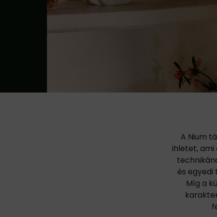
A Nium tá
ihletet, am
technikána
és egyedi 
Míg a k
karakter
f