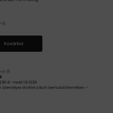
s
Kosárba
nnél
6
3,90 €
•
Kedd
1.9.2026
Személyes átvétel a Bunt bemutatótermében –