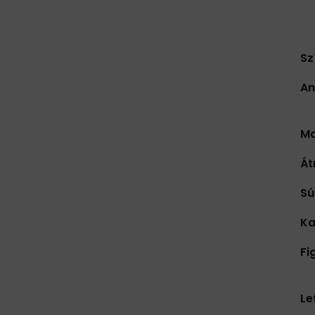
Sz
An
Ma
Át
Sú
Ka
Fi
Le