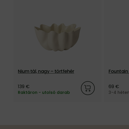
Nium tál, nagy – törtfehér
Fountain 
ér
139 €
69 €
Raktáron - utolsó darab
3-4 héten