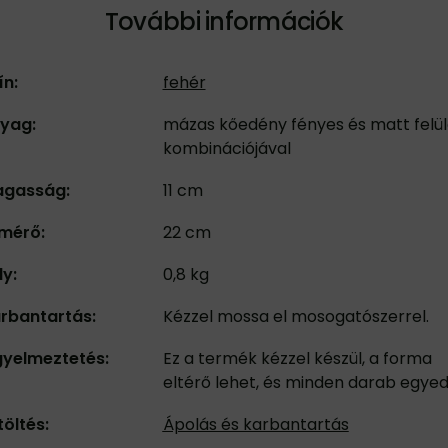
További információk
ín:
fehér
yag:
mázas kőedény fényes és matt felül
kombinációjával
gasság:
11 cm
mérő:
22 cm
ly:
0,8 kg
rbantartás:
Kézzel mossa el mosogatószerrel.
gyelmeztetés:
Ez a termék kézzel készül, a forma
eltérő lehet, és minden darab egyedi
töltés:
Ápolás és karbantartás