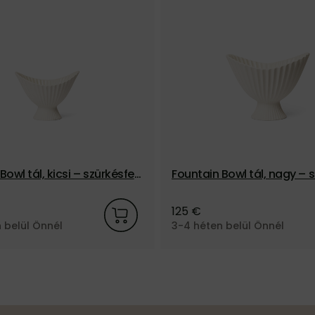
Bowl tál, kicsi – szürkésfeh
Fountain Bowl tál, nagy – 
hér
125 €
 belül Önnél
3-4 héten belül Önnél