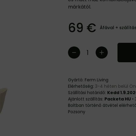
márkától.
69 €
Áfával +
szálítá
Gyártó:
Ferm Living
Elérhetőség:
3-4 héten belül Ö
Szállítási határidő:
Kedd 1.9.202
Packeta HU
•
Pozsony