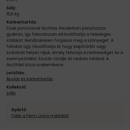
Súly:
16,5 kg
Karbantartás:
Csak porszívóval tisztítsa. Kezdetben porszívózza
gyakran, így fokozatosan eltávolíthatja a felesleges
szálakat. Rendszeresen forgassa meg a szőnyeget. A
foltokat úgy távolíthatja el, hogy papírtörlőt vagy
szalvétát helyez rájuk, amely felszívja a nedvességet és a
szennyeződést. Ezután törölje át nedves ruhával. A
tisztítást bízza szakemberre.
Letöltés:
Ápolás és karbantartás
Kollekció:
Stille
Gyártó
Több a Ferm Living márkától