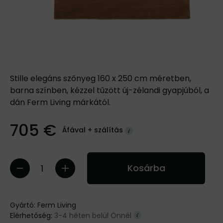
Stille elegáns szőnyeg 160 x 250 cm méretben,
barna színben, kézzel tűzött új-zélandi gyapjúból, a
dán Ferm Living márkától.
705 €
Áfával +
szálítás
Kosárba
Gyártó:
Ferm Living
Elérhetőség:
3-4 héten belül Önnél