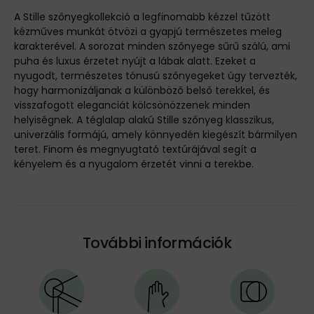
A Stille szőnyegkollekció a legfinomabb kézzel tűzött
kézműves munkát ötvözi a gyapjú természetes meleg
karakterével. A sorozat minden szőnyege sűrű szálú, ami
puha és luxus érzetet nyújt a lábak alatt. Ezeket a
nyugodt, természetes tónusú szőnyegeket úgy tervezték,
hogy harmonizáljanak a különböző belső terekkel, és
visszafogott eleganciát kölcsönözzenek minden
helyiségnek. A téglalap alakú Stille szőnyeg klasszikus,
univerzális formájú, amely könnyedén kiegészít bármilyen
teret. Finom és megnyugtató textúrájával segít a
kényelem és a nyugalom érzetét vinni a terekbe.
További információk