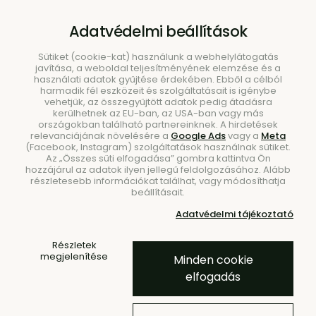
B2B
|
Showroom
|
Kapcsolat
Adatvédelmi beállítások
Sütiket (cookie-kat) használunk a webhelylátogatás
javítása, a weboldal teljesítményének elemzése és a
használati adatok gyűjtése érdekében. Ebből a célból
harmadik fél eszközeit és szolgáltatásait is igénybe
vehetjük, az összegyűjtött adatok pedig átadásra
kerülhetnek az EU-ban, az USA-ban vagy más
országokban található partnereinknek. A hirdetések
Keresés
relevanciájának növelésére a
Google Ads
vagy a
Meta
(Facebook, Instagram) szolgáltatások használnak sütiket.
Az „Összes süti elfogadása” gombra kattintva Ön
hozzájárul az adatok ilyen jellegű feldolgozásához. Alább
részletesebb információkat találhat, vagy módosíthatja
beállításait.
Kezdőlap
Kiegészítők
Szőnyegek
Adatvédelmi tájékoztató
Szőnyegek a nappaliba
Stille Toffee bojtos szőnyeg,
Részletek
megjelenítése
Minden cookie
160 x 250 cm – barna
elfogadás