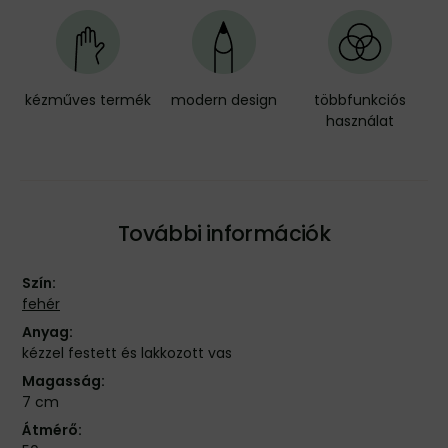
kézműves termék
modern design
többfunkciós
használat
További információk
Szín:
fehér
Anyag:
kézzel festett és lakkozott vas
Magasság:
7 cm
Átmérő: