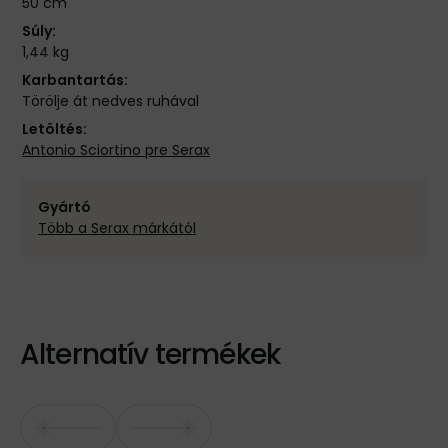
50 cm
Súly:
1,44 kg
Karbantartás:
Törölje át nedves ruhával
Letöltés:
Antonio Sciortino pre Serax
Gyártó
Több a Serax márkától
Alternatív termékek