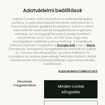
B2B
|
Showroom
|
Kapcsolat
Adatvédelmi beállítások
Sütiket (cookie-kat) használunk a webhelylátogatás
javítása, a weboldal teljesítményének elemzése és a
használati adatok gyűjtése érdekében. Ebből a célból
harmadik fél eszközeit és szolgáltatásait is igénybe
vehetjük, az összegyűjtött adatok pedig átadásra
kerülhetnek az EU-ban, az USA-ban vagy más
országokban található partnereinknek. A hirdetések
Keresés
relevanciájának növelésére a
Google Ads
vagy a
Meta
(Facebook, Instagram) szolgáltatások használnak sütiket.
Az „Összes süti elfogadása” gombra kattintva Ön
hozzájárul az adatok ilyen jellegű feldolgozásához. Alább
részletesebb információkat találhat, vagy módosíthatja
beállításait.
Kezdőlap
Kiegészítők
Tálak
Adatvédelmi tájékoztató
-70 %
- 10 % KÓD: EXTRA10
Részletek
megjelenítése
Minden cookie
Edo gyümölcstál – fehér
elfogadás