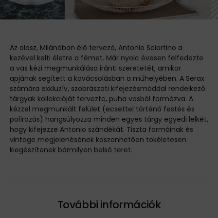
Az olasz, Milánóban élő tervező, Antonio Sciortino a
kezével kelti életre a fémet. Már nyolc évesen felfedezte
a vas kézi megmunkálása iránti szeretetét, amikor
apjának segített a kovácsolásban a műhelyében. A Serax
számára exkluzív, szobrászati kifejezésmóddal rendelkező
tárgyak kollekcióját tervezte, puha vasból formázva. A
kézzel megmunkált felület (ecsettel történő festés és
polírozás) hangsúlyozza minden egyes tárgy egyedi lelkét,
hogy kifejezze Antonio szándékát. Tiszta formáinak és
vintage megjelenésének köszönhetően tökéletesen
kiegészítenek bármilyen belső teret.
További információk