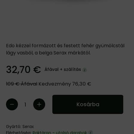
Edo kézzel formázott és festett fehér gyümölcstál
lágy vasból, a belga Serax márkától.
32,70 €
Áfával +
szálítás
109 €
Áfával
Kedvezmény
76,30 €
Kosárba
Gyártó:
Serax
Elérhetőség:
Raktáron - utolsó darabok