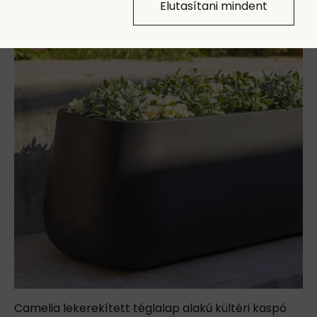
Elutasítani mindent
Camelia lekerekített téglalap alakú kültéri kaspó