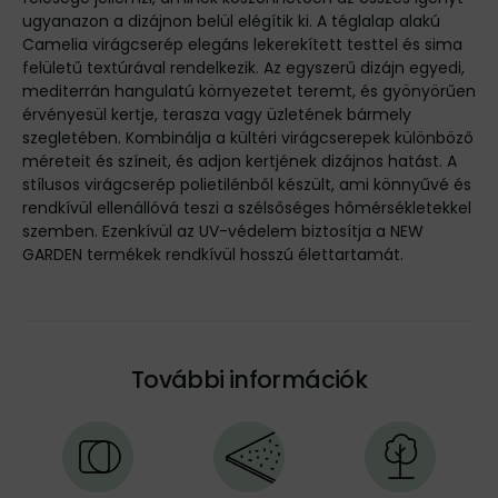
ugyanazon a dizájnon belül elégítik ki. A téglalap alakú
Camelia virágcserép elegáns lekerekített testtel és sima
felületű textúrával rendelkezik. Az egyszerű dizájn egyedi,
mediterrán hangulatú környezetet teremt, és gyönyörűen
érvényesül kertje, terasza vagy üzletének bármely
szegletében. Kombinálja a kültéri virágcserepek különböző
méreteit és színeit, és adjon kertjének dizájnos hatást. A
stílusos virágcserép polietilénből készült, ami könnyűvé és
rendkívül ellenállóvá teszi a szélsőséges hőmérsékletekkel
szemben. Ezenkívül az UV-védelem biztosítja a NEW
GARDEN termékek rendkívül hosszú élettartamát.
További információk