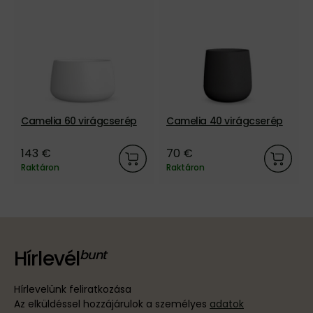
Camelia 60 virágcserép
Camelia 40 virágcserép
143 €
70 €
Raktáron
Raktáron
Hírlevél
Hírlevelünk feliratkozása
Az elküldéssel hozzájárulok a személyes
adatok