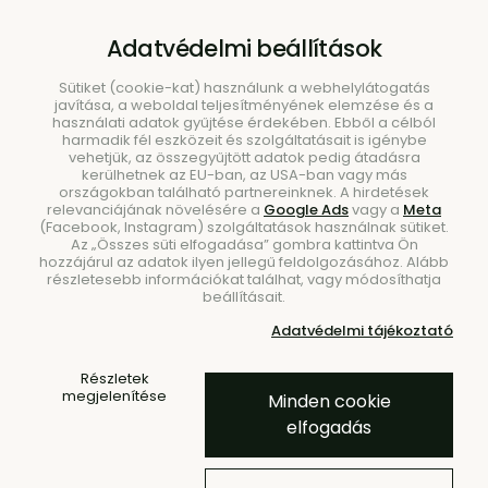
B2B
|
Showroom
|
Kapcsolat
Adatvédelmi beállítások
Sütiket (cookie-kat) használunk a webhelylátogatás
javítása, a weboldal teljesítményének elemzése és a
használati adatok gyűjtése érdekében. Ebből a célból
harmadik fél eszközeit és szolgáltatásait is igénybe
vehetjük, az összegyűjtött adatok pedig átadásra
kerülhetnek az EU-ban, az USA-ban vagy más
országokban található partnereinknek. A hirdetések
Keresés
relevanciájának növelésére a
Google Ads
vagy a
Meta
(Facebook, Instagram) szolgáltatások használnak sütiket.
Az „Összes süti elfogadása” gombra kattintva Ön
hozzájárul az adatok ilyen jellegű feldolgozásához. Alább
részletesebb információkat találhat, vagy módosíthatja
beállításait.
Kezdőlap
Kiegészítők
Kaspók
Kültéri kaspók
Adatvédelmi tájékoztató
BESTSELLER
Részletek
megjelenítése
Minden cookie
Camelia virágcserép, téglalap
elfogadás
alakú