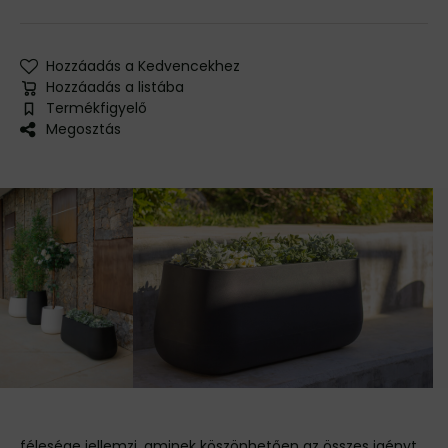
Hozzáadás a Kedvencekhez
Hozzáadás a listába
Termékfigyelő
Megosztás
félesége jellemzi, aminek köszönhetően az összes igényt