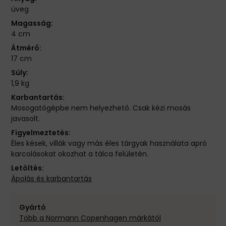
üveg
Magasság:
4 cm
Átmérő:
17 cm
Súly:
1,9 kg
Karbantartás:
Mosogatógépbe nem helyezhető. Csak kézi mosás
javasolt.
Figyelmeztetés:
Éles kések, villák vagy más éles tárgyak használata apró
karcolásokat okozhat a tálca felületén.
Letöltés:
Ápolás és karbantartás
Gyártó
Több a Normann Copenhagen márkától