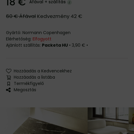
18 €
Áfával +
szálítás
60 €
Áfával
Kedvezmény
42 €
Gyártó:
Normann Copenhagen
Elérhetőség:
Elfogyott
Packeta HU
•
3,90 €
•
Hozzáadás a Kedvencekhez
Hozzáadás a listába
Termékfigyelő
Megosztás