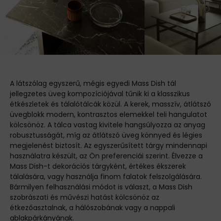
A látszólag egyszerű, mégis egyedi Mass Dish tál
jellegzetes üveg kompozíciójával tűnik ki a klasszikus
étkészletek és tálalótálcák közül. A kerek, masszív, átlátszó
üvegblokk modern, kontrasztos elemekkel teli hangulatot
kölcsönöz. A tálca vastag kivitele hangsúlyozza az anyag
robusztusságát, míg az átlátszó üveg könnyed és légies
megjelenést biztosít. Az egyszerűsített tárgy mindennapi
használatra készült, az Ön preferenciái szerint. Élvezze a
Mass Dish-t dekorációs tárgyként, értékes ékszerek
tálalására, vagy használja finom falatok felszolgálására.
Bármilyen felhasználási módot is választ, a Mass Dish
szobrászati és művészi hatást kölcsönöz az
étkezőasztalnak, a hálószobának vagy a nappali
ablakpárkányának.