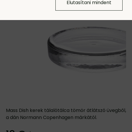
Elutasítani mindent
Mass Dish kerek tálalótálca tömör átlátszó üvegből,
a dán Normann Copenhagen márkától.