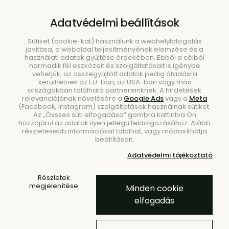
B2B
|
Showroom
|
Kapcsolat
Adatvédelmi beállítások
Sütiket (cookie-kat) használunk a webhelylátogatás
javítása, a weboldal teljesítményének elemzése és a
használati adatok gyűjtése érdekében. Ebből a célból
harmadik fél eszközeit és szolgáltatásait is igénybe
vehetjük, az összegyűjtött adatok pedig átadásra
kerülhetnek az EU-ban, az USA-ban vagy más
országokban található partnereinknek. A hirdetések
Keresés
relevanciájának növelésére a
Google Ads
vagy a
Meta
(Facebook, Instagram) szolgáltatások használnak sütiket.
Az „Összes süti elfogadása” gombra kattintva Ön
hozzájárul az adatok ilyen jellegű feldolgozásához. Alább
részletesebb információkat találhat, vagy módosíthatja
beállításait.
Kezdőlap
Étkezés
Tálcák
Adatvédelmi tájékoztató
-70 %
- 10 % KÓD: EXTRA10
Részletek
megjelenítése
Minden cookie
Mass Dish tálca – átlátszó
elfogadás