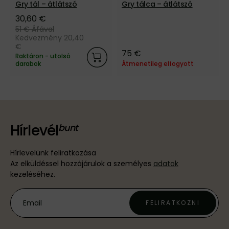
Gry tál – átlátszó
Gry tálca – átlátszó
30,60 €
51 €
Áfával
Kedvezmény 20,40
€
75 €
Raktáron - utolsó
darabok
Átmenetileg elfogyott
Hírlevél
Hírlevelünk feliratkozása
Az elküldéssel hozzájárulok a személyes
adatok
kezeléséhez.
FELIRATKOZNI