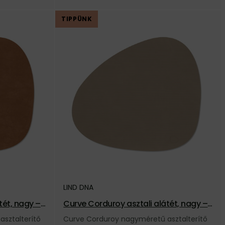
TIPPÜNK
LIND DNA
ét, nagy – t
Curve Corduroy asztali alátét, nagy –
világosbarna
sztalterítő
Curve Corduroy nagyméretű asztalterítő