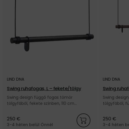
LIND DNA
LIND DNA
Swing ruhafogas, L – fekete/tölgy
Swing ruhaf
Swing design függő fogas tömör
Swing design
tölgyfából, fekete színben, 110 cm
tölgyfából, f
hosszúságban, fekete bőr zsinórral, a dán
hosszúságban
LIND DNA márkától.
LIND DNA már
250 €
250 €
3-4 héten belül Önnél
3-4 héten b