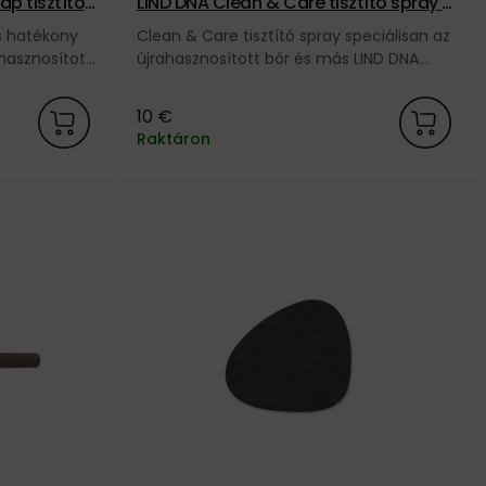
p tisztító s
LIND DNA Clean & Care tisztító spray –
200 ml
s hatékony
Clean & Care tisztító spray speciálisan az
ahasznosított
újrahasznosított bőr és más LIND DNA
sztítására
termékek kíméletes tisztítására
árkától.
kifejlesztve.
10 €
Raktáron