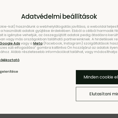
Adatvédelmi beállítások
ookie-kat) használunk a webhelylátogatás javítása, a weboldal telje
a használati adatok gyűjtése érdekében. Ebből a célból harmadik fél
ait is igénybe vehetjük, az összegyűjtött adatok pedig átadásra kerül
an vagy más országokban található partnereinknek. A hirdetések r
Google Ads
vagy a
Meta
(Facebook, Instagram) szolgáltatások haszn
szes süti elfogadása” gombra kattintva Ön hozzájárul az adatok ilyen 
KEZÉS
ÚJDO
ához. Alább részletesebb információkat találhat, vagy módosíthatja b
tájékoztató
jelenítése
Minden cookie e
Elutasítani m