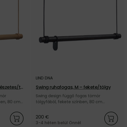
LIND DNA
észetes/töl
Swing ruhafogas, M – fekete/tölgy
mör
Swing design függő fogas tömör
ben, 80 cm
tölgyfából, fekete színben, 80 cm
zínű bőr
hosszúságban, fekete bőr zsinórral, a dán
ától.
LIND DNA márkától.
200 €
3-4 héten belül Önnél