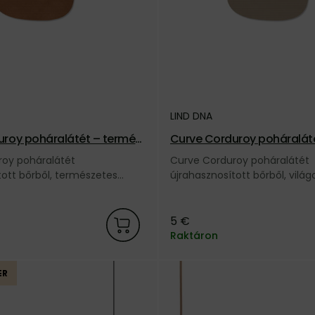
LIND DNA
uroy poháralátét – termés
Curve Corduroy poháraláté
barna
roy poháralátét
Curve Corduroy poháralátét
tott bőrből, természetes
újrahasznosított bőrből, vilá
án LIND DNA márkától.
színben, a dán LIND DNA márk
5 €
Raktáron
ER