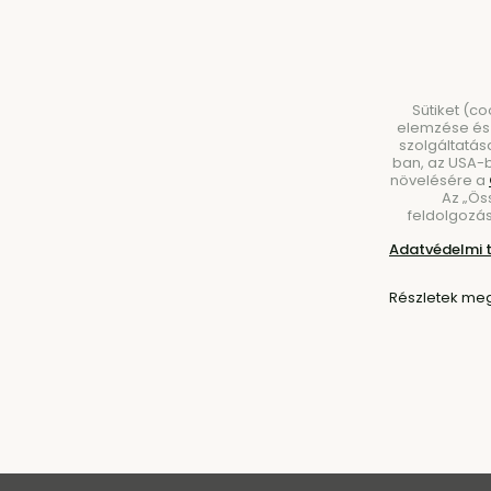
Sütiket (c
elemzése és 
szolgáltatás
ban, az USA-b
növelésére a
Az „Ös
BÚTOROK
VILÁGÍTÁS
KIEGÉSZÍTŐK
ÉT
feldolgozás
Adatvédelmi 
Részletek meg
Kezdőlap
Márkák
LIND DNA
LIND DNA