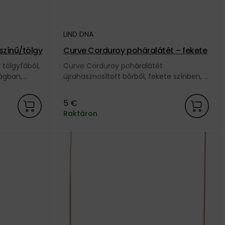
LIND DNA
tszínű/tölgy
Curve Corduroy poháralátét – fekete
 tölgyfából,
Curve Corduroy poháralátét
ágban,
újrahasznosított bőrből, fekete színben, a
ND DNA
dán LIND DNA márkától.
5 €
Raktáron