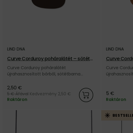
LIND DNA
LIND DNA
Curve Corduroy poháralátét – sötétb
Curve Cord
arna
zetes
Curve Corduroy poháralátét
Curve Cordu
újrahasznosított bőrből, sötétbarna
újrahasznosí
színben, a dán LIND DNA márkától.
színben, a d
2,50 €
5 €
5 €
Áfával
Kedvezmény 2,50 €
Raktáron
Raktáron
BESTSELL