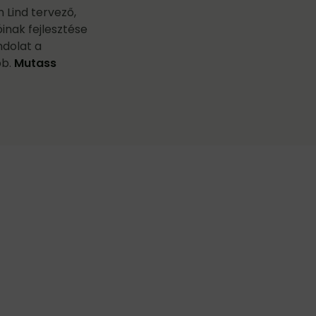
 Lind tervező,
óinak fejlesztése
ndolat a
b.
Mutass