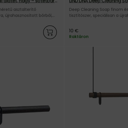
li alátét, nagy – sötétbarn
LIND DNA Deep Cleaning Soa
zappan – 250 ml
retű asztalterítő
Deep Cleaning Soap finom é
a, újrahasznosított bőrből,
tisztítószer, speciálisan a újr
zínben, a dán LIND DNA
bőr és egyéb termékek mélyti
kifejlesztve, a dán LIND DNA m
10 €
Raktáron