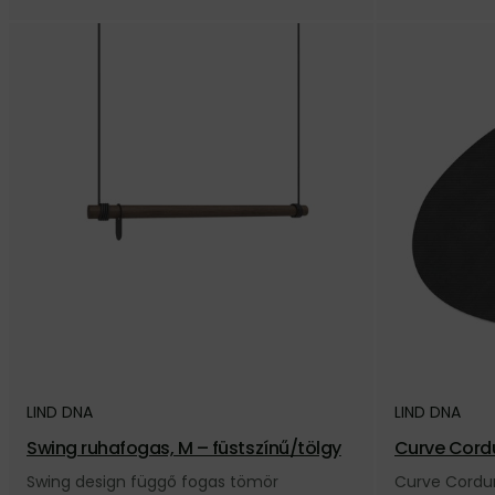
LIND DNA
LIND DNA
Swing ruhafogas, M – füstszínű/tölgy
Curve Cordur
ekete
Swing design függő fogas tömör
Curve Cordur