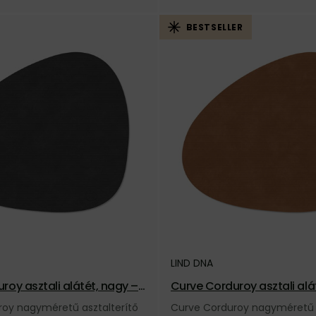
BESTSELLER
LIND DNA
oy asztali alátét, nagy – f
Curve Corduroy asztali alát
ermészetes
oy nagyméretű asztalterítő
Curve Corduroy nagyméretű a