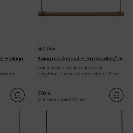
LIND DNA
t – világos
Swing ruhafogas, L – természetes/tölg
y
Swing design függő fogas tömör
gosbarna
tölgyfából, természetes színben, 110 cm
ától.
hosszúságban, természetes színű bőr
zsinórral, a dán LIND DNA márkától.
250 €
3-4 héten belül Önnél