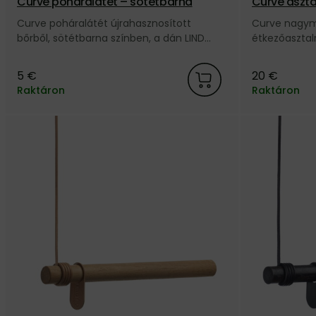
Curve poháralátét – sötétbarna
Curve aszta
a
Curve poháralátét újrahasznosított
Curve nagymé
bőrből, sötétbarna színben, a dán LIND
étkezőasztalr
DNA márkától.
sötétbarna s
márkától.
5 €
20 €
Raktáron
Raktáron