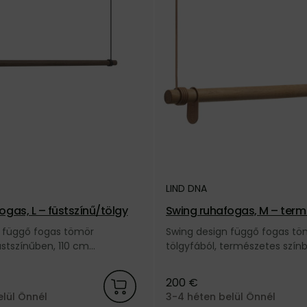
LIND DNA
ogas, L – füstszínű/tölgy
Swing ruhafogas, M – term
gy
 függő fogas tömör
Swing design függő fogas tö
üstszínűben, 110 cm
tölgyfából, természetes szín
, fekete bőr zsinórral, a dán
hosszúságban, természetes s
kától.
zsinórral, a dán LIND DNA márk
200 €
elül Önnél
3-4 héten belül Önnél