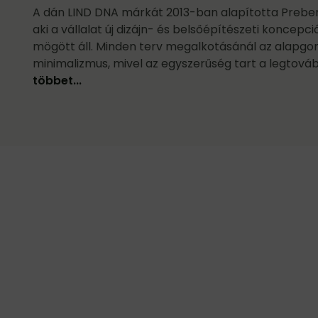
A dán LIND DNA márkát 2013-ban alapította Preben
aki a vállalat új dizájn- és belsőépítészeti koncepci
mögött áll. Minden terv megalkotásánál az alapgo
minimalizmus, mivel az egyszerűség tart a legtováb
többet...