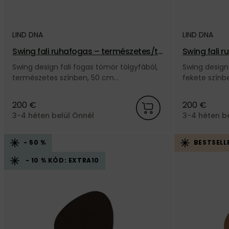
LIND DNA
LIND DNA
Swing fali ruhafogas – természetes/tö
Swing fali 
lgy
Swing design fali fogas tömör tölgyfából,
Swing design 
természetes színben, 50 cm
fekete színb
hosszúságban, természetes színű bőr
fekete bőr zs
zsinórral, a dán LIND DNA márkától.
márkától.
200 €
200 €
3-4 héten belül Önnél
3-4 héten b
- 50 %
BESTSELL
- 10 % KÓD: EXTRA10