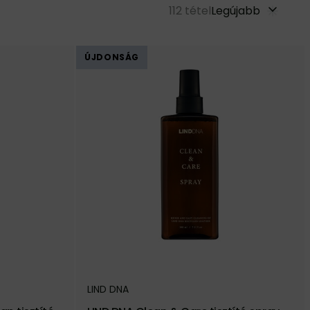
112
tétel
Legújabb
ÚJDONSÁG
LIND DNA