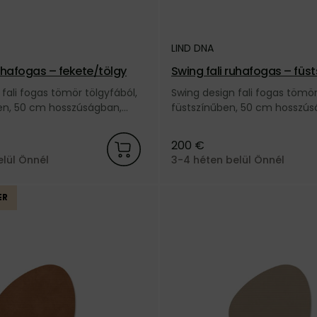
LIND DNA
ruhafogas – fekete/tölgy
Swing fali ruhafogas – füs
fali fogas tömör tölgyfából,
Swing design fali fogas tömör
en, 50 cm hosszúságban,
füstszínűben, 50 cm hosszús
inórral, a dán LIND DNA
fekete bőr zsinórral, a dán LI
márkától.
200 €
elül Önnél
3-4 héten belül Önnél
ER