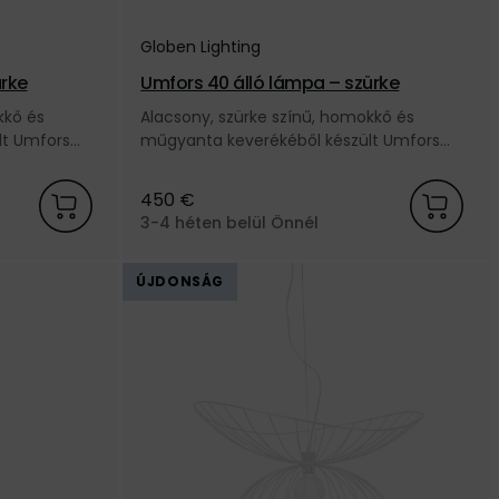
Globen Lighting
ürke
Umfors 40 álló lámpa – szürke
kkő és
Alacsony, szürke színű, homokkő és
lt Umfors
műgyanta keverékéből készült Umfors
en Lighting
kültéri állólámpa a svéd Globen Lighting
márkától.
450 €
3-4 héten belül Önnél
ÚJDONSÁG