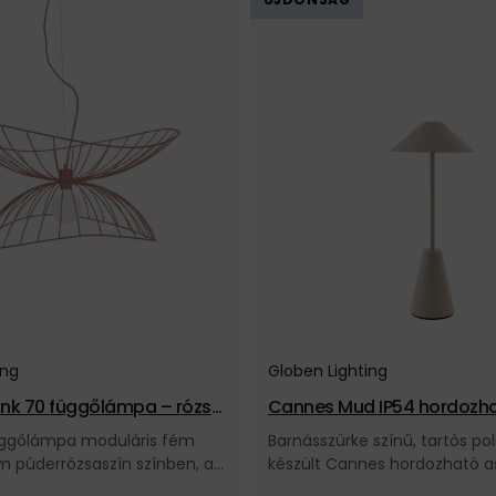
ing
Globen Lighting
ink 70 függőlámpa – rózsa
Cannes Mud IP54 hordozhat
ámpa – barnásszürke
függőlámpa moduláris fém
Barnásszürke színű, tartós po
om púderrózsaszín színben, a
készült Cannes hordozható a
Lighting márkától.
intuitív érintős fényerőszabál