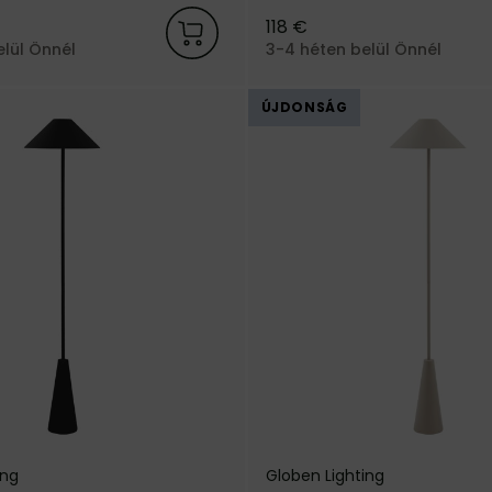
IP54-es védettséggel, a svéd
118 €
Lighting márkától.
elül Önnél
3-4 héten belül Önnél
ÚJDONSÁG
ing
Globen Lighting