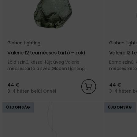
Globen Lighting
Globen Light
Valerie 12 teamécses tartó – zöld
Valerie 12 
Zöld színű, kézzel fújt üveg Valerie
Barna színű, 
mécsestartó a svéd Globen Lighting
mécsestartó 
márkától.
márkától.
44 €
44 €
3-4 héten belül Önnél
3-4 héten b
ÚJDONSÁG
ÚJDONSÁG