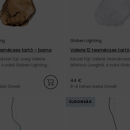
ing
Globen Lighting
teamécses tartó – barna
Valerie 12 teamécses tartó
kézzel fújt üveg Valerie
Kézzel fújt Valerie teamécses
a svéd Globen Lighting
átlátszó üvegből, a svéd Glob
márkától.
44 €
elül Önnél
3-4 héten belül Önnél
ÚJDONSÁG