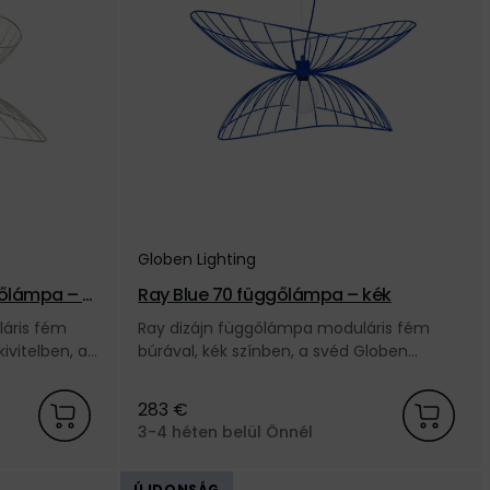
Globen Lighting
gőlámpa – sz
Ray Blue 70 függőlámpa – kék
áris fém
Ray dizájn függőlámpa moduláris fém
kivitelben, a
búrával, kék színben, a svéd Globen
l.
Lighting márkától.
283 €
3-4 héten belül Önnél
ÚJDONSÁG