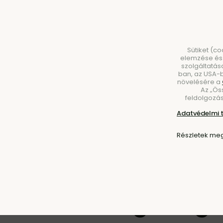
Sütiket (c
elemzése és 
szolgáltatás
ban, az USA-b
növelésére a
Az „Ös
BÚTOROK
VILÁGÍTÁS
KIEGÉSZÍTŐK
ÉT
feldolgozás
Adatvédelmi 
Részletek meg
Kezdőlap
Márkák
Globen Lighting
Globen Lighting