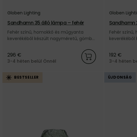
Globen Lighting
Globen Light
Sandhamn 35 álló lámpa – fehér
Sandhamn 2
Fehér színű, homokkő és műgyanta
Fehér színű
keverékéből készült nagyméretű, gömb
keverékéből 
alakú Sandhamn kültéri állólámpa a svéd
alakú Sandha
Globen Lighting márkától.
Globen Light
296 €
192 €
3-4 héten belül Önnél
3-4 héten b
ÚJDONSÁG
BESTSELLER