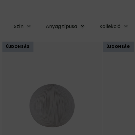
Szín
Anyag típusa
Kollekció
ÚJDONSÁG
ÚJDONSÁG