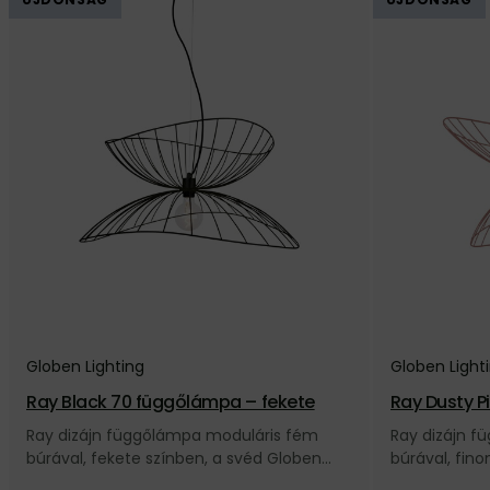
Globen Lighting
Globen Light
Ray Black 70 függőlámpa – fekete
Ray Dusty P
szín
Ray dizájn függőlámpa moduláris fém
Ray dizájn 
búrával, fekete színben, a svéd Globen
búrával, fin
Lighting márkától.
svéd Globen 