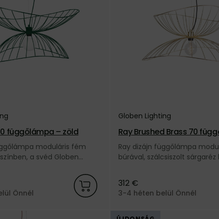
ing
Globen Lighting
70 függőlámpa – zöld
Ray Brushed Brass 70 füg
álcsiszolt sárgaréz
függőlámpa moduláris fém
Ray dizájn függőlámpa modul
 színben, a svéd Globen
búrával, szálcsiszolt sárgaréz 
ától.
svéd Globen Lighting márkátó
312 €
elül Önnél
3-4 héten belül Önnél
ÚJDONSÁG