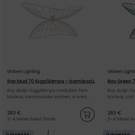
Globen Lighting
Globen Light
Ray Mud 70 függőlámpa – barnásszür
Ray Green 
ke
Ray dizájn függőlámpa moduláris fém
Ray dizájn 
búrával, barnásszürke színben, a svéd
búrával, zöld
Globen Lighting márkától.
Lighting márk
283 €
283 €
3-4 héten belül Önnél
3-4 héten b
ÚJDONSÁG
ÚJDONSÁG