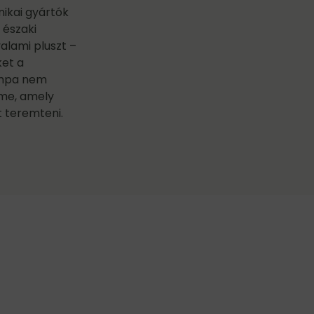
nikai gyártók
 északi
valami pluszt –
ket a
lámpa nem
eme, amely
t teremteni.