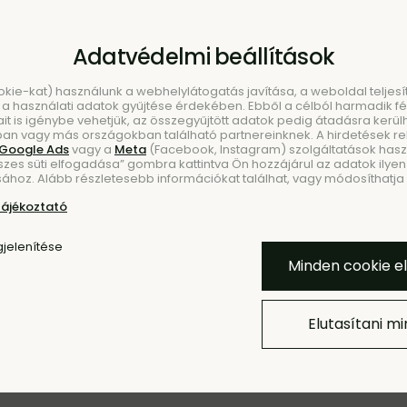
Adatvédelmi beállítások
ookie-kat) használunk a webhelylátogatás javítása, a weboldal telje
a használati adatok gyűjtése érdekében. Ebből a célból harmadik fél
ait is igénybe vehetjük, az összegyűjtött adatok pedig átadásra kerül
an vagy más országokban található partnereinknek. A hirdetések r
Google Ads
vagy a
Meta
(Facebook, Instagram) szolgáltatások haszn
szes süti elfogadása” gombra kattintva Ön hozzájárul az adatok ilyen 
KEZÉS
ÚJDONSÁ
ához. Alább részletesebb információkat találhat, vagy módosíthatja b
tájékoztató
jelenítése
Minden cookie e
Elutasítani m