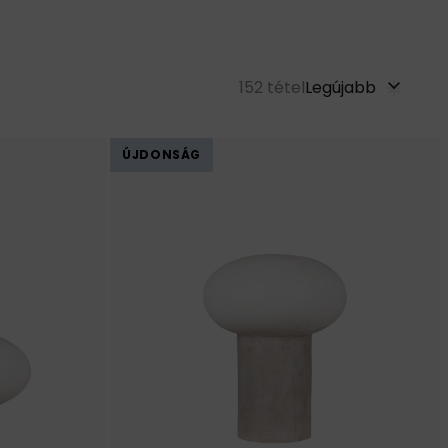
152
tétel
Legújabb
ÚJDONSÁG