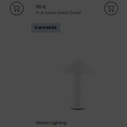
 Globen
IP54-es védettséggel, a svéd Globen
118 €
Lighting márkától.
3-4 héten belül Önnél
ÚJDONSÁG
Globen Lighting