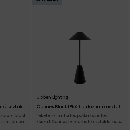
Globen Lighting
ó asztali l
Cannes Black IP54 hordozható asztali l
ámpa – fekete
likarbonátból
Fekete színű, tartós polikarbonátból
sztali lámpa
készült Cannes hordozható asztali lámpa
yzóval és
intuitív érintős fényerőszabályzóval és