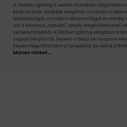
A Globen Lighting a vezető skandináv világítástech
közé tartozik. Dizájnjuk magában hordozza a tipikus
letisztultságot, a modern látványvilágot és mindig 
azt a bizonyos „csavart", amely megkülönbözteti ő
versenytársaktól. A Globen Lighting világában a 
csupán fényforrás, hanem a belső tér központi el
képes megváltoztatni a hangulatot és valódi jóléte
Mutass többet...