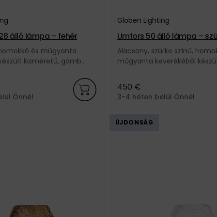
ing
Globen Lighting
8 álló lámpa – fehér
Umfors 50 álló lámpa – sz
, homokkő és műgyanta
Alacsony, szürke színű, homo
készült kisméretű, gömb
műgyanta keverékéből készü
mn kültéri állólámpa a svéd
kültéri állólámpa a svéd Glob
ing márkától.
márkától.
450 €
elül Önnél
3-4 héten belül Önnél
ÚJDONSÁG