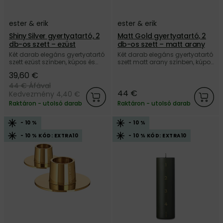
ester & erik
ester & erik
Shiny Silver gyertyatartó, 2
Matt Gold gyertyatartó, 2
db-os szett – ezüst
db-os szett – matt arany
Két darab elegáns gyertyatartó
Két darab elegáns gyertyatartó
szett ezüst színben, kúpos és
szett matt arany színben, kúpos
hengergyertyákhoz, a dán ester
és hengergyertyákhoz, a dán
39,60 €
& erik márkától.
ester & erik márkától.
44 €
Áfával
44 €
Kedvezmény 4,40 €
Raktáron - utolsó darab
Raktáron - utolsó darab
- 10 %
- 10 %
- 10 % KÓD: EXTRA10
- 10 % KÓD: EXTRA10