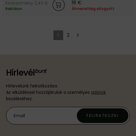
18 €
Kedvezmény 2,40 €
Raktáron
Átmenetileg elfogyott
1
2
Hírlevél
Hírlevelünk feliratkozása
Az elküldéssel hozzájárulok a személyes
adatok
kezeléséhez.
FELIRATKOZNI