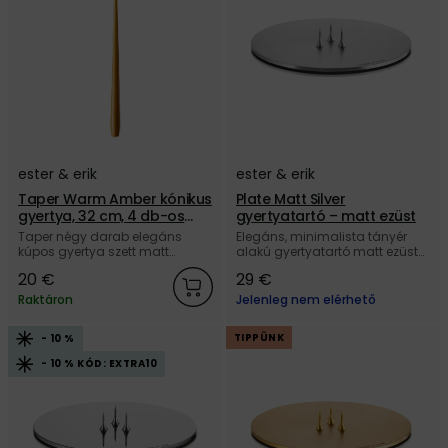
ester & erik
ester & erik
Taper Warm Amber kónikus
Plate Matt Silver
gyertya, 32 cm, 4 db-os
gyertyatartó – matt ezüst
szett – borostyán
Taper négy darab elegáns
Elegáns, minimalista tányér
kúpos gyertya szett matt
alakú gyertyatartó matt ezüst
borostyán színben, 32 cm
színben, kúpos és
20 €
29 €
hosszúságban, 100%
hengergyertyákhoz, a dán ester
paraffinból, a dán ester & erik
& erik márkától.
Raktáron
Jelenleg nem elérhető
márkától.
TIPPÜNK
- 10 %
- 10 % KÓD: EXTRA10