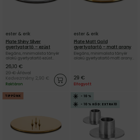
ester & erik
ester & erik
Plate Shiny Silver
Plate Matt Gold
gyertyatartó – ezüst
gyertyatartó – matt arany
Elegáns, minimalista tányér
Elegáns, minimalista tányér
alakú gyertyatartó ezüst
alakú gyertyatartó matt arany
színben, kúpos és
színben, kúpos és
26,10 €
hengergyertyákhoz, a dán ester
hengergyertyákhoz, a dán ester
& erik márkától.
& erik márkától.
29 €
Áfával
29 €
Kedvezmény 2,90 €
Raktáron
Elfogyott
TIPPÜNK
- 10 %
- 10 % KÓD: EXTRA10