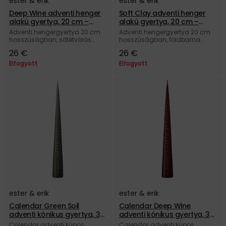
ester & erik
ester & erik
Deep Wine adventi henger
Soft Clay adventi henger
alakú gyertya, 20 cm –
alakú gyertya, 20 cm –
sötétvörös
barna
Adventi hengergyertya 20 cm
Adventi hengergyertya 20 cm
hosszúságban, sötétvörös
hosszúságban, földbarna
színben, a dán ester & erik
színben, a dán ester & erik
26 €
26 €
márkától.
márkától.
Elfogyott
Elfogyott
ester & erik
ester & erik
Calendar Green Soil
Calendar Deep Wine
adventi kónikus gyertya, 37
adventi kónikus gyertya, 37
cm – sötétzöld
cm – sötétvörös
Calendar adventi kúpos
Calendar adventi kúpos