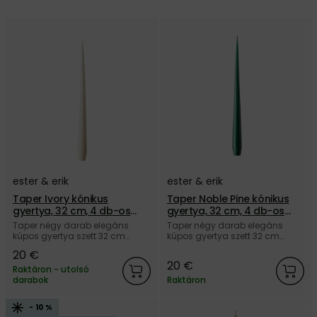
ester & erik
ester & erik
Taper Ivory kónikus
Taper Noble Pine kónikus
gyertya, 32 cm, 4 db-os
gyertya, 32 cm, 4 db-os
szett – törtfehér
szett – sötétzöld
Taper négy darab elegáns
Taper négy darab elegáns
kúpos gyertya szett 32 cm
kúpos gyertya szett 32 cm
hosszúságban, matt törtfehér
hosszúságban, matt sötétzöld
20 €
színben, 100% paraffinból, a
színben, 100% paraffinból, a
20 €
dán ester & erik márkától.
dán ester & erik márkától.
Raktáron - utolsó
darabok
Raktáron
- 10 %