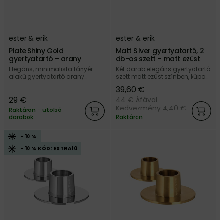
ester & erik
ester & erik
Plate Shiny Gold
Matt Silver gyertyatartó, 2
gyertyatartó – arany
db-os szett – matt ezüst
Elegáns, minimalista tányér
Két darab elegáns gyertyatartó
alakú gyertyatartó arany
szett matt ezüst színben, kúpos
színben, kúpos és
és hengergyertyákhoz, a dán
39,60 €
hengergyertyákhoz, a dán ester
ester & erik márkától.
& erik márkától.
29 €
44 €
Áfával
Kedvezmény 4,40 €
Raktáron - utolsó
darabok
Raktáron
- 10 %
- 10 % KÓD: EXTRA10