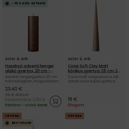
- 10 % KÓD: EXTRA10
ester & erik
ester & erik
Hazelnut adventi henger
Cone Soft Clay Matt
alakú gyertya, 20 cm –
kónikus gyertya, 25 cm, 2
barna
db-os szett – világosbarna
Adventi hengergyertya 20 cm
Cone matt világosbarna, két
hosszúságban, mogyoróbarna
darab luxus kúpos gyertya
színben, a dán ester & erik
szett 25 cm hosszúságban,
23,40 €
márkától.
100% paraffinból, a dán ester &
erik márkától.
26 €
Áfával
18 €
Kedvezmény 2,60 €
Raktáron - utolsó darab
Elfogyott
TIPPÜNK
TIPPÜNK
BESTSELLER