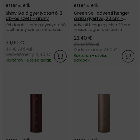
ester & erik
ester & erik
Shiny Gold gyertyatartó, 2
Green Soil adventi henger
db-os szett – arany
alakú gyertya, 20 cm –
sötétzöld
Két darab elegáns gyertyatartó
Adventi hengergyertya 20 cm
szett arany színben, kúpos és
hosszúságban, sötétzöld
hengergyertyákhoz, a dán ester
színben, a dán ester & erik
23,40 €
& erik márkától.
márkától.
39,60 €
26 €
Áfával
44 €
Áfával
Kedvezmény 2,60 €
Kedvezmény 4,40 €
Raktáron - utolsó
Raktáron - utolsó darab
darabok