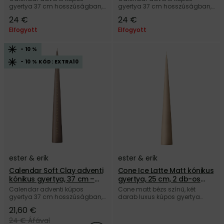
gyertya 37 cm hosszúságban,
gyertya 37 cm hosszúságban,
sötétzöld színben, 100%
sötétvörös színben, 100%
24 €
24 €
paraffinból, a dán ester & erik
paraffinból, a dán ester & erik
márkától.
márkától.
Elfogyott
Elfogyott
- 10 %
- 10 % KÓD: EXTRA10
ester & erik
ester & erik
Calendar Soft Clay adventi
Cone Ice Latte Matt kónikus
kónikus gyertya, 37 cm –
gyertya, 25 cm, 2 db-os
világosbarna
szett – bézs
Calendar adventi kúpos
Cone matt bézs színű, két
gyertya 37 cm hosszúságban,
darab luxus kúpos gyertya
világosbarna színben, 100%
szett 25 cm hosszúságban,
21,60 €
paraffinból, a dán ester & erik
100% paraffinból, a dán ester &
márkától.
erik márkától.
24 €
Áfával