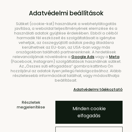
B2B
|
Showroom
|
Kapcsolat
Adatvédelmi beállítások
Sütiket (cookie-kat) használunk a webhelylátogatás
javítása, a weboldal teljesítményének elemzése és a
használati adatok gyűjtése érdekében. Ebből a célból
harmadik fél eszközeit és szolgáltatásait is igénybe
vehetjük, az összegyűjtött adatok pedig átadásra
kerülhetnek az EU-ban, az USA-ban vagy más
országokban található partnereinknek. A hirdetések
Keresés
relevanciájának növelésére a
Google Ads
vagy a
Meta
(Facebook, Instagram) szolgáltatások használnak sütiket.
Az „Összes süti elfogadása” gombra kattintva Ön
hozzájárul az adatok ilyen jellegű feldolgozásához. Alább
részletesebb információkat találhat, vagy módosíthatja
beállításait.
Adatvédelmi tájékoztató
Kezdőlap
Márkák
Comforty
Comforty
Részletek
megjelenítése
Minden cookie
elfogadás