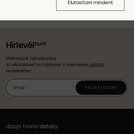
Elutasítani mindent
Új termékekkel készülünk Önnek.
Hírlevél
Hírlevelünk feliratkozása
Az elküldéssel hozzájárulok a személyes
adatok
kezeléséhez.
FELIRATKOZNI