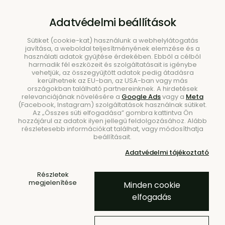
B2B
|
Showroom
|
Kapcsolat
Adatvédelmi beállítások
Sütiket (cookie-kat) használunk a webhelylátogatás
javítása, a weboldal teljesítményének elemzése és a
használati adatok gyűjtése érdekében. Ebből a célból
harmadik fél eszközeit és szolgáltatásait is igénybe
vehetjük, az összegyűjtött adatok pedig átadásra
kerülhetnek az EU-ban, az USA-ban vagy más
országokban található partnereinknek. A hirdetések
Keresés
relevanciájának növelésére a
Google Ads
vagy a
Meta
(Facebook, Instagram) szolgáltatások használnak sütiket.
Az „Összes süti elfogadása” gombra kattintva Ön
hozzájárul az adatok ilyen jellegű feldolgozásához. Alább
részletesebb információkat találhat, vagy módosíthatja
beállításait.
Kezdőlap
Kiegészítők
Fogasok és Akasztók
Adatvédelmi tájékoztató
Akasztók
Curve akasztó – fekete
Részletek
megjelenítése
Minden cookie
elfogadás