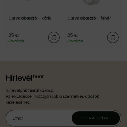
Curve akasztó – kőris
Curve akasztó – fehér
25 €
25 €
Raktáron
Raktáron
Hírlevél
Hírlevelünk feliratkozása
Az elküldéssel hozzájárulok a személyes
adatok
kezeléséhez.
FELIRATKOZNI