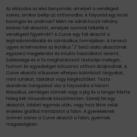
Az előszoba az első benyomás, amelyet a vendéged
szerez, amikor belép az otthonodba. A folyosód egy kicsit
borongós és unalmas? Miért ne adnál hozzá néhány
kedves fali akasztót, amelyek azonnal felkeltik a
vendégeid figyelmét? A Curve egy fali akasztó a
legtradicionálisabb és szimbolikus formájában. A tervező
ügyes értelmezése az ikonikus "J" betű alakú akasztónak
egyszerű megjelenést és intuitív használatot teremt.
Szélessége és a fa meghatározott textúrája meleget,
humort és egyediséget kölcsönöz otthoni dizájnodnak. A
Curve akasztó stílusosan elhelyez különböző tárgyakat,
mint ruhákat, táskákat vagy kiegészítőket. Tiszta
skandináv hangulatot visz a folyosódra a három
klasszikus, semleges színnek vagy a jég és a tenger ihlette
hideg kék tónusoknak köszönhetően. Szerelj fel egy
akasztót, többet egymás után, vagy hozz létre velük
érdekes grafikai mintázatot a falon. A gyerekeknek
örömet szerez a Curve akasztó a falon, gyermek
magasságban.