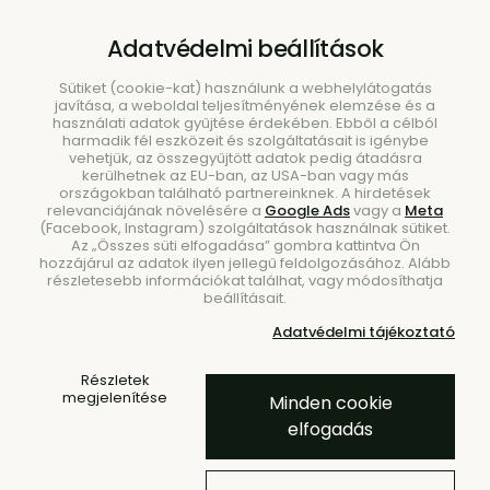
B2B
|
Showroom
|
Kapcsolat
Adatvédelmi beállítások
Sütiket (cookie-kat) használunk a webhelylátogatás
javítása, a weboldal teljesítményének elemzése és a
használati adatok gyűjtése érdekében. Ebből a célból
harmadik fél eszközeit és szolgáltatásait is igénybe
vehetjük, az összegyűjtött adatok pedig átadásra
kerülhetnek az EU-ban, az USA-ban vagy más
országokban található partnereinknek. A hirdetések
Keresés
relevanciájának növelésére a
Google Ads
vagy a
Meta
(Facebook, Instagram) szolgáltatások használnak sütiket.
Az „Összes süti elfogadása” gombra kattintva Ön
hozzájárul az adatok ilyen jellegű feldolgozásához. Alább
részletesebb információkat találhat, vagy módosíthatja
beállításait.
Kezdőlap
Kiegészítők
Fogasok és Akasztók
Adatvédelmi tájékoztató
Akasztók
Részletek
- 10 %
- 10 % KÓD: EXTRA10
megjelenítése
Minden cookie
elfogadás
Dropit akasztók, kicsi, 2 db-os
szett – fekete