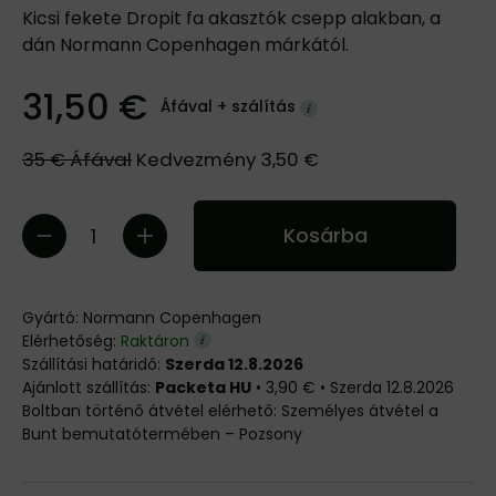
Kicsi fekete Dropit fa akasztók csepp alakban, a
dán Normann Copenhagen márkától.
31,50 €
Áfával +
szálítás
35 €
Áfával
Kedvezmény
3,50 €
Kosárba
Gyártó:
Normann Copenhagen
Elérhetőség:
Raktáron
Szállítási határidő:
Szerda 12.8.2026
Packeta HU
•
3,90 €
•
Szerda
12.8.2026
Személyes átvétel a
Bunt bemutatótermében – Pozsony