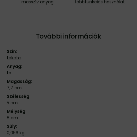
masszív anyag
többfunkciós használat
További információk
Szín:
fekete
Anyag:
fa
Magasság:
7,7 cm
Szélesség:
5 cm
Mélység:
8 cm
Súly:
0,056 kg