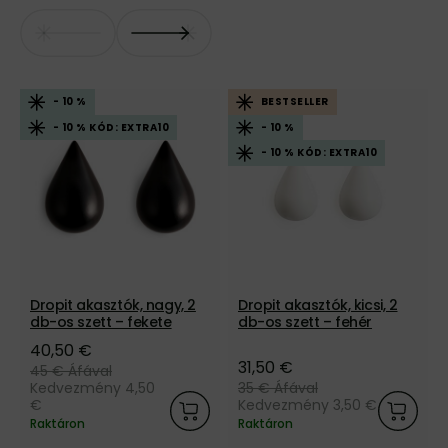
- 10 %
BESTSELLER
- 10 % KÓD: EXTRA10
- 10 %
- 10 % KÓD: EXTRA10
Dropit akasztók, nagy, 2
Dropit akasztók, kicsi, 2
db-os szett – fekete
db-os szett – fehér
40,50 €
31,50 €
45 €
Áfával
Kedvezmény 4,50
35 €
Áfával
€
Kedvezmény 3,50 €
Raktáron
Raktáron