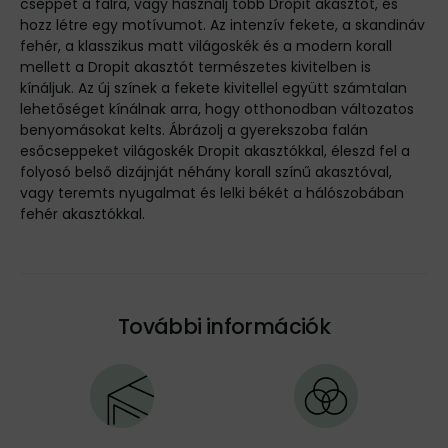
cseppet a falra, vagy használj több Dropit akasztót, és
hozz létre egy motívumot. Az intenzív fekete, a skandináv
fehér, a klasszikus matt világoskék és a modern korall
mellett a Dropit akasztót természetes kivitelben is
kínáljuk. Az új színek a fekete kivitellel együtt számtalan
lehetőséget kínálnak arra, hogy otthonodban változatos
benyomásokat kelts. Ábrázolj a gyerekszoba falán
esőcseppeket világoskék Dropit akasztókkal, éleszd fel a
folyosó belső dizájnját néhány korall színű akasztóval,
vagy teremts nyugalmat és lelki békét a hálószobában
fehér akasztókkal.
További információk