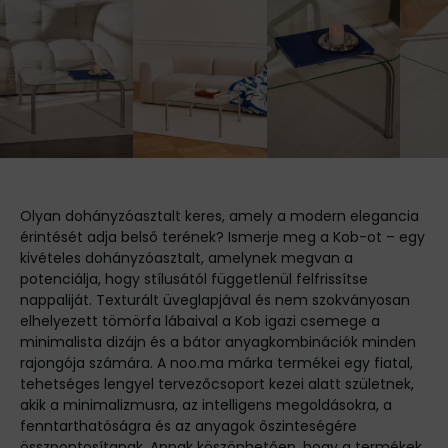
Olyan dohányzóasztalt keres, amely a modern elegancia
érintését adja belső terének? Ismerje meg a Kob-ot – egy
kivételes dohányzóasztalt, amelynek megvan a
potenciálja, hogy stílusától függetlenül felfrissítse
nappaliját. Texturált üveglapjával és nem szokványosan
elhelyezett tömörfa lábaival a Kob igazi csemege a
minimalista dizájn és a bátor anyagkombinációk minden
rajongója számára. A noo.ma márka termékei egy fiatal,
tehetséges lengyel tervezőcsoport kezei alatt születnek,
akik a minimalizmusra, az intelligens megoldásokra, a
fenntarthatóságra és az anyagok őszinteségére
összpontosítanak. Annak köszönhetően, hogy a termékek