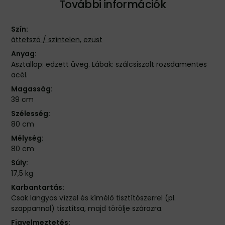
További információk
Szín:
áttetsző / színtelen
,
ezüst
Anyag:
Asztallap: edzett üveg. Lábak: szálcsiszolt rozsdamentes
acél.
Magasság:
39 cm
Szélesség:
80 cm
Mélység:
80 cm
Súly:
17,5 kg
Karbantartás:
Csak langyos vízzel és kímélő tisztítószerrel (pl.
szappannal) tisztítsa, majd törölje szárazra.
Figyelmeztetés: