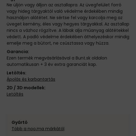
Ne üljön vagy álljon az asztallapra. Az üvegfelület forró
vagy hideg tárgyaktól való védelme érdekében mindig
használjon alátétet. Ne sértse fel vagy karcolja meg az
üveget kemény, éles vagy hegyes tárgyakkal. Az asztallap
nincs a vázhoz rögzítve. A lábak alja műanyag alátétekkel
védett. A padló védelme érdekében áthelyezéskor mindig
emelje meg a bútort, ne csúsztassa vagy húzza.
Garancia:
Ezen termék megvásárlásával a Bunt.sk oldalon
automatikusan + 3 év extra garanciát kap.
Letöltés:
Ápolás és karbantartás
2D / 3D modellek:
Letöltés
Gyártó
Több a noo.ma márkától