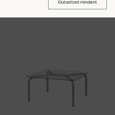
üveg/bükk
Elutasítani mindent