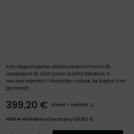
Kob négyszögletes dohányzóasztal texturált
üveglappal és zöld tömör bükkfa lábakkal, a
noo.ma márkától. Vásároljon nálunk, és kapjon 5 év
garanciát.
399,20 €
Áfával +
szálítás
499 €
Áfával
Kedvezmény
99,80 €