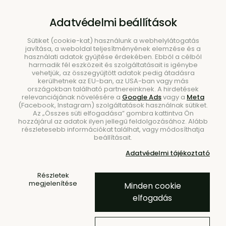
B2B
|
Showroom
|
Kapcsolat
Adatvédelmi beállítások
Sütiket (cookie-kat) használunk a webhelylátogatás
javítása, a weboldal teljesítményének elemzése és a
használati adatok gyűjtése érdekében. Ebből a célból
harmadik fél eszközeit és szolgáltatásait is igénybe
vehetjük, az összegyűjtött adatok pedig átadásra
kerülhetnek az EU-ban, az USA-ban vagy más
országokban található partnereinknek. A hirdetések
Keresés
relevanciájának növelésére a
Google Ads
vagy a
Meta
(Facebook, Instagram) szolgáltatások használnak sütiket.
Az „Összes süti elfogadása” gombra kattintva Ön
hozzájárul az adatok ilyen jellegű feldolgozásához. Alább
részletesebb információkat találhat, vagy módosíthatja
beállításait.
Kezdőlap
Bútorok
Asztalkák
Dohányzóasztalok
Adatvédelmi tájékoztató
3 ÉV EXTRA GYÁRTÁSI GARANCIA
- 20 %
Részletek
megjelenítése
Minden cookie
Kob Forest Green
elfogadás
dohányzóasztal, zöld –