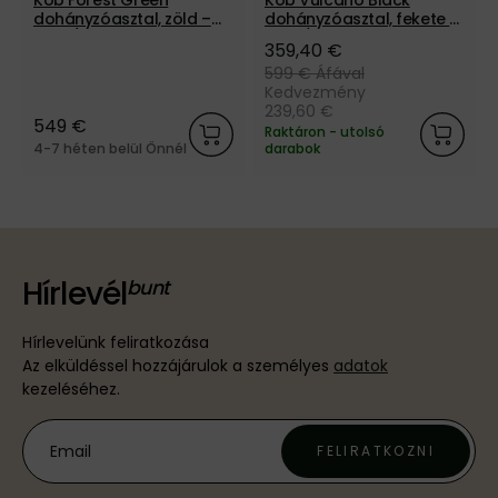
Kob Forest Green
Kob Vulcano Black
dohányzóasztal, zöld –
dohányzóasztal, fekete –
üveg/bükk
üveg/bükk
359,40 €
599 €
Áfával
Kedvezmény
239,60 €
549 €
Raktáron - utolsó
4-7 héten belül Önnél
darabok
Hírlevél
Hírlevelünk feliratkozása
Az elküldéssel hozzájárulok a személyes
adatok
kezeléséhez.
FELIRATKOZNI