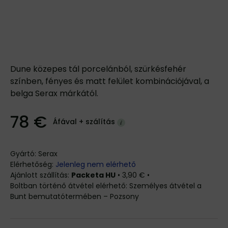
Dune közepes tál porcelánból, szürkésfehér
színben, fényes és matt felület kombinációjával, a
belga Serax márkától.
78 €
Áfával +
szálítás
Gyártó:
Serax
Elérhetőség:
Jelenleg nem elérhető
Packeta HU
•
3,90 €
•
Személyes átvétel a
Bunt bemutatótermében – Pozsony