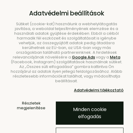
B2B
|
Showroom
|
Kapcsolat
Adatvédelmi beállítások
Sütiket (cookie-kat) használunk a webhelylátogatás
javítása, a weboldal teljesítményének elemzése és a
használati adatok gyűjtése érdekében. Ebből a célból
harmadik fél eszközeit és szolgáltatásait is igénybe
vehetjük, az összegyűjtött adatok pedig átadásra
kerülhetnek az EU-ban, az USA-ban vagy más
országokban található partnereinknek. A hirdetések
Keresés
relevanciájának növelésére a
Google Ads
vagy a
Meta
(Facebook, Instagram) szolgáltatások használnak sütiket.
Az „Összes süti elfogadása” gombra kattintva Ön
hozzájárul az adatok ilyen jellegű feldolgozásához. Alább
részletesebb információkat találhat, vagy módosíthatja
beállításait.
Kezdőlap
Étkezés
Tálak és tálkák
Adatvédelmi tájékoztató
Dune Alabaster tálka M, 2 db-
Részletek
os szett – szürkésfehér
megjelenítése
Minden cookie
elfogadás