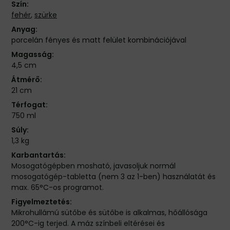
Szín:
fehér
,
szürke
Anyag:
porcelán fényes és matt felület kombinációjával
Magasság:
4,5 cm
Átmérő:
21 cm
Térfogat:
750 ml
Súly:
1,3 kg
Karbantartás:
Mosogatógépben mosható, javasoljuk normál
mosogatógép-tabletta (nem 3 az 1-ben) használatát és
max. 65°C-os programot.
Figyelmeztetés:
Mikrohullámú sütőbe és sütőbe is alkalmas, hőállósága
200°C-ig terjed. A máz színbeli eltérései és