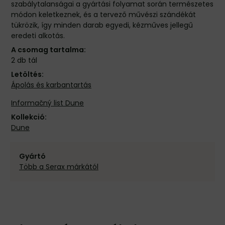
szabálytalanságai a gyártási folyamat során természetes
módon keletkeznek, és a tervező művészi szándékát
tükrözik, így minden darab egyedi, kézműves jellegű
eredeti alkotás.
A csomag tartalma:
2 db tál
Letöltés:
Ápolás és karbantartás
Informačný list Dune
Kollekció:
Dune
Gyártó
Több a Serax márkától