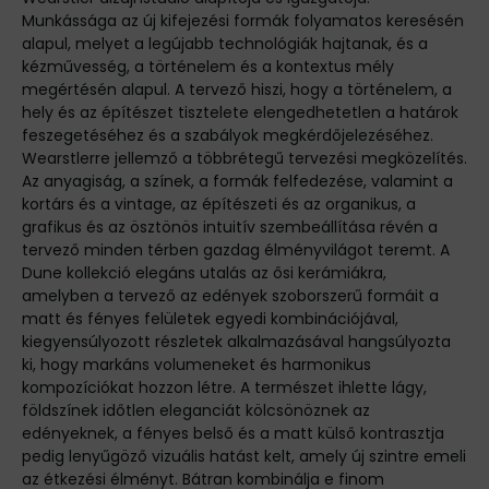
Munkássága az új kifejezési formák folyamatos keresésén
alapul, melyet a legújabb technológiák hajtanak, és a
kézművesség, a történelem és a kontextus mély
megértésén alapul. A tervező hiszi, hogy a történelem, a
hely és az építészet tisztelete elengedhetetlen a határok
feszegetéséhez és a szabályok megkérdőjelezéséhez.
Wearstlerre jellemző a többrétegű tervezési megközelítés.
Az anyagiság, a színek, a formák felfedezése, valamint a
kortárs és a vintage, az építészeti és az organikus, a
grafikus és az ösztönös intuitív szembeállítása révén a
tervező minden térben gazdag élményvilágot teremt. A
Dune kollekció elegáns utalás az ősi kerámiákra,
amelyben a tervező az edények szoborszerű formáit a
matt és fényes felületek egyedi kombinációjával,
kiegyensúlyozott részletek alkalmazásával hangsúlyozta
ki, hogy markáns volumeneket és harmonikus
kompozíciókat hozzon létre. A természet ihlette lágy,
földszínek időtlen eleganciát kölcsönöznek az
edényeknek, a fényes belső és a matt külső kontrasztja
pedig lenyűgöző vizuális hatást kelt, amely új szintre emeli
az étkezési élményt. Bátran kombinálja e finom