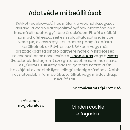
B2B
|
Showroom
|
Kapcsolat
Adatvédelmi beállítások
Sütiket (cookie-kat) használunk a webhelylátogatás
javítása, a weboldal teljesítményének elemzése és a
használati adatok gyűjtése érdekében. Ebből a célból
harmadik fél eszközeit és szolgáltatásait is igénybe
vehetjük, az összegyűjtött adatok pedig átadásra
kerülhetnek az EU-ban, az USA-ban vagy más
országokban található partnereinknek. A hirdetések
Keresés
relevanciájának növelésére a
Google Ads
vagy a
Meta
(Facebook, Instagram) szolgáltatások használnak sütiket.
Az „Összes süti elfogadása” gombra kattintva Ön
hozzájárul az adatok ilyen jellegű feldolgozásához. Alább
részletesebb információkat találhat, vagy módosíthatja
beállításait.
Kezdőlap
Étkezés
Tálak és tálkák
Adatvédelmi tájékoztató
Terres De Rêves tálka, XL –
Részletek
szürkéskék
megjelenítése
Minden cookie
elfogadás