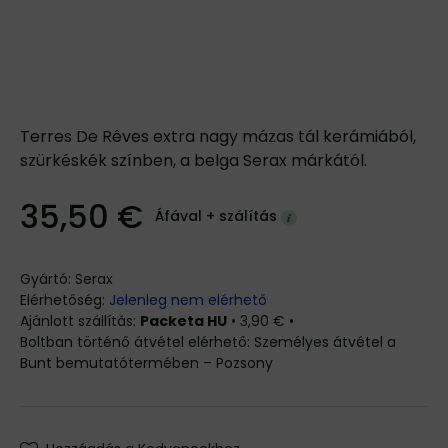
Terres De Rêves extra nagy mázas tál kerámiából,
szürkéskék színben, a belga Serax márkától.
35,50 €
Áfával +
szálítás
Gyártó:
Serax
Elérhetőség:
Jelenleg nem elérhető
Packeta HU
•
3,90 €
•
Személyes átvétel a
Bunt bemutatótermében – Pozsony