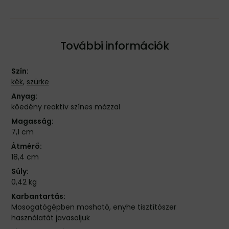
További információk
Szín:
kék
,
szürke
Anyag:
kőedény reaktív színes mázzal
Magasság:
7,1 cm
Átmérő:
18,4 cm
Súly:
0,42 kg
Karbantartás:
Mosogatógépben mosható, enyhe tisztítószer
használatát javasoljuk