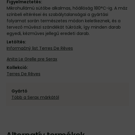
Figyelmeztetés:
Mikrohullámú sütőbe alkalmas, hőállóság 180°C-ig. A máz
színbeli eltérései és szabálytalanságai a gyártási
folyamat során természetes módon keletkeznek, és a
tervező művészi szándékát tükrözik, így minden darab
egyedi, kézműves jellegű eredeti darab.
Letöltés:
Informačný list Terres De Rêves
Anita Le Grelle pre Serax
Kollekció:
Terres De Rêves
Gyártó
Több a Serax márkától