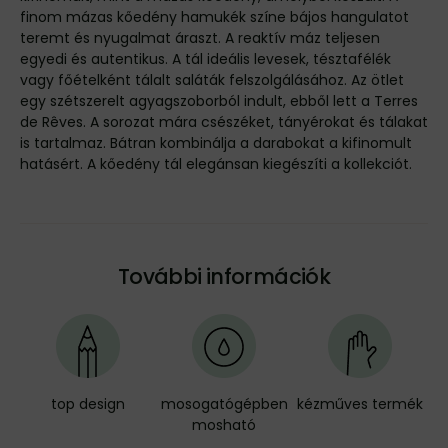
finom mázas kőedény hamukék színe bájos hangulatot
teremt és nyugalmat áraszt. A reaktív máz teljesen
egyedi és autentikus. A tál ideális levesek, tésztafélék
vagy főételként tálalt saláták felszolgálásához. Az ötlet
egy szétszerelt agyagszoborból indult, ebből lett a Terres
de Rêves. A sorozat mára csészéket, tányérokat és tálakat
is tartalmaz. Bátran kombinálja a darabokat a kifinomult
hatásért. A kőedény tál elegánsan kiegészíti a kollekciót.
További információk
top design
mosogatógépben
kézműves termék
mosható