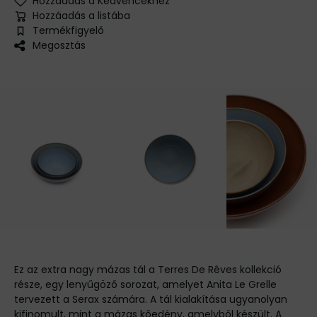
Hozzáadás a Kedvencekhez
Hozzáadás a listába
Termékfigyelő
Megosztás
Ez az extra nagy mázas tál a Terres De Rêves kollekció
része, egy lenyűgöző sorozat, amelyet Anita Le Grelle
tervezett a Serax számára. A tál kialakítása ugyanolyan
kifinomult, mint a mázas kőedény, amelyből készült. A