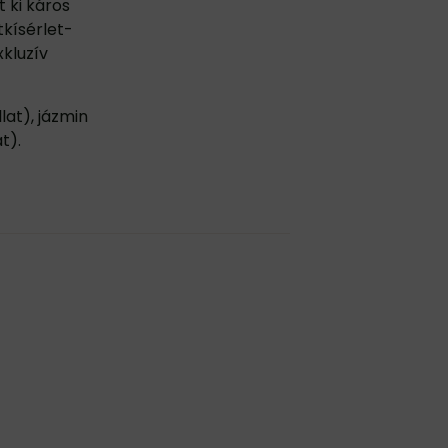
 ki káros
tkísérlet-
xkluzív
lat), jázmin
t).