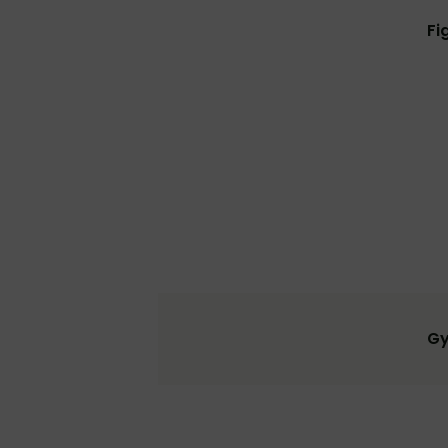
Fi
Gy