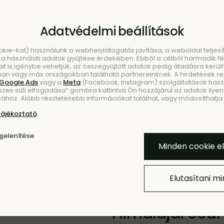
Adatvédelmi beállítások
ookie-kat) használunk a webhelylátogatás javítása, a weboldal telje
a használati adatok gyűjtése érdekében. Ebből a célból harmadik fél
ait is igénybe vehetjük, az összegyűjtött adatok pedig átadásra kerül
an vagy más országokban található partnereinknek. A hirdetések r
Google Ads
vagy a
Meta
(Facebook, Instagram) szolgáltatások haszn
szes süti elfogadása” gombra kattintva Ön hozzájárul az adatok ilyen 
KEZÉS
ÚJDONSÁ
ához. Alább részletesebb információkat találhat, vagy módosíthatja b
tájékoztató
Hozzáadás a Kedvencekh
jelenítése
Minden cookie e
Elutasítani m
BESTSELLER
Himalájai cédr