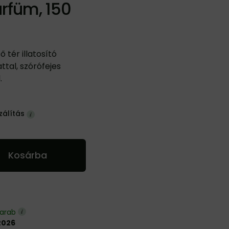
rfüm, 150
tér illatosító
attal, szórófejes
.
zálítás
Kosárba
darab
2026