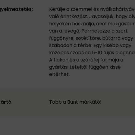
gyelmeztetés:
Kerülje a szemmel és nyálkahártyáv
való érintkezést. Javasoljuk, hogy ol
helyeken használja, ahol mozgásba
van a levegő. Permetezze a szert
függönyre, sötétítőre, bútorra vagy
szabadon a térbe. Egy kisebb vagy
közepes szobába 5-10 fújás elegend
A flakon és a szórófej formája a
gyártási tételtől függően kissé
eltérhet.
ártó
Több a Bunt márkától