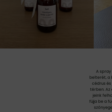
A spray 
belterét, a
cédrus és 
térben. Az
jeink fel
fújja be a 
szőnyege