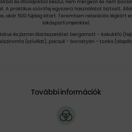
őkből és illóolajokból készül, nem mérgező és nem bocsát
. A praktikus szórófej egyszerű használatot biztosít. Álla
, akár 500 fújásig kitart. Teremtsen relaxációs légkört e
lakásparfümjeinkkel.
édrus és jázmin illatösszetétel: bergamott – kakukkfű (fejil
nősziromfa (szívillat), pacsuli – borostyán – tonka (alapilla
További információk