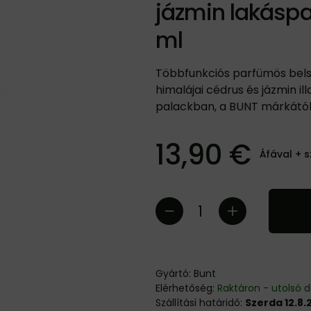
jázmin lakáspa
ml
Többfunkciós parfümös belső 
himalájai cédrus és jázmin ill
palackban, a BUNT márkától
13,90 €
Áfával +
s
Gyártó:
Bunt
Elérhetőség:
Raktáron - utolsó 
Szállítási határidő:
Szerda 12.8.