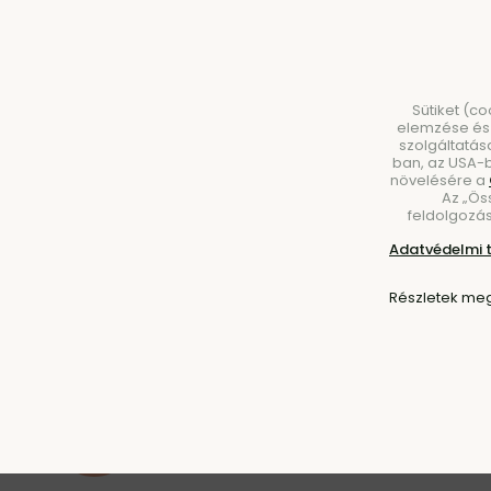
Sütiket (c
elemzése és 
szolgáltatás
ban, az USA-b
növelésére a
Az „Ös
BÚTOROK
VILÁGÍTÁS
KIEGÉSZÍTŐK
ÉT
feldolgozás
Adatvédelmi 
Kezdőlap
Kiegészítők
Lakás- és otthonillatosítók
Részletek meg