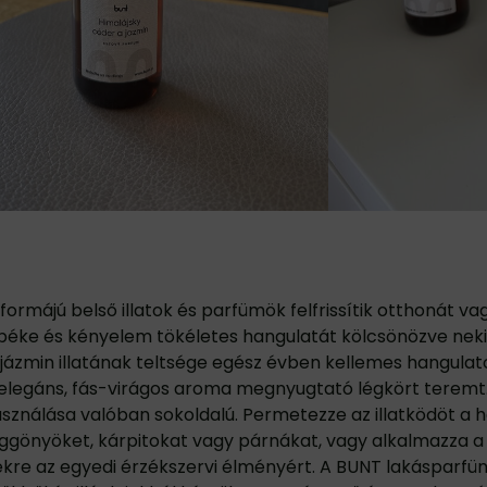
formájú belső illatok és parfümök felfrissítik otthonát va
 béke és kényelem tökéletes hangulatát kölcsönözve neki.
jázmin illatának teltsége egész évben kellemes hangulat
 elegáns, fás-virágos aroma megnyugtató légkört teremt. 
használása valóban sokoldalú. Permetezze az illatködöt a h
függönyöket, kárpitokat vagy párnákat, vagy alkalmazza 
kre az egyedi érzékszervi élményért. A BUNT lakásparfü