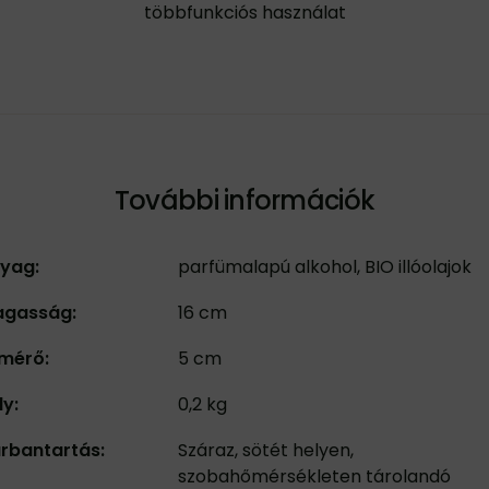
többfunkciós használat
További információk
yag:
parfümalapú alkohol, BIO illóolajok
gasság:
16 cm
mérő:
5 cm
ly:
0,2 kg
rbantartás:
Száraz, sötét helyen,
szobahőmérsékleten tárolandó