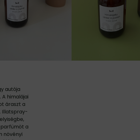
gy autója
 A himalájai
ot áraszt a
Illatspray-
elyiségbe,
a parfümöt a
m növényi