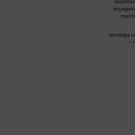
összetev
anyagokat
mentes
Himalájai c
– 